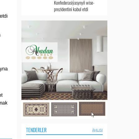
Konfederasiýasynyň wise-
prezidentini kabul etdi
etdi
a
ryna
et
rmak
TENDERLER
ÄHLISI