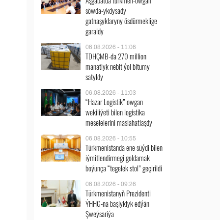
Aşgabatda türkmen-owgan
söwda-ykdysady
gatnaşyklaryny ösdürmeklige
garaldy
06.08.2026 - 11:06
TDHÇMB-da 270 million
manatlyk nebit ýol bitumy
satyldy
06.08.2026 - 11:03
“Hazar Logistik” owgan
wekiliýeti bilen logistika
meselelerini maslahatlaşdy
06.08.2026 - 10:55
Türkmenistanda ene süýdi bilen
iýmitlendirmegi goldamak
boýunça “tegelek stol” geçirildi
06.08.2026 - 09:26
Türkmenistanyň Prezidenti
ÝHHG-na başlyklyk edýän
Şweýsariýa