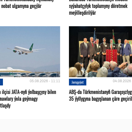
n nobat ulgamyna geçýär
syýahatçylyk toplumyny döretmek
meýilleşdirilýär
05.08.2026 - 11:11
04.08.2026 
t
Jemgyýet
ilçisi JATA-nyň ýolbaşçysy bilen
ABŞ-da Türkmenistanyň Garaşsyzlyg
tnawlary ýola goýmagy
35 ýyllygyna bagyşlanan çäre geçiril
tlaşdy