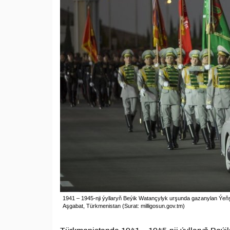
1941 – 1945-nji ýyllaryň Beýik Watançylyk urşunda gazanylan Ýeňşi
Aşgabat, Türkmenistan (Surat: milligosun.gov.tm)