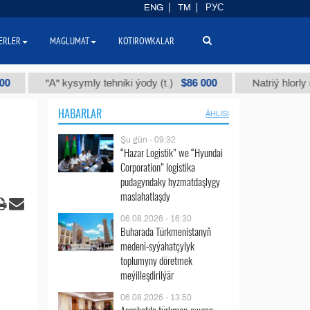
ENG
TM
РУС
ERLER
MAGLUMAT
KOTIROWKALAR
$86 000
"А" kysymly tehniki ýody (t.)
Natriý hlorly (nahar 
HABARLAR
ÄHLISI
Şu gün - 09:32
“Hazar Logistik” we “Hyundai
Corporation” logistika
pudagyndaky hyzmatdaşlygy
maslahatlaşdy
06.08.2026 - 16:30
Buharada Türkmenistanyň
medeni-syýahatçylyk
toplumyny döretmek
meýilleşdirilýär
06.08.2026 - 13:50