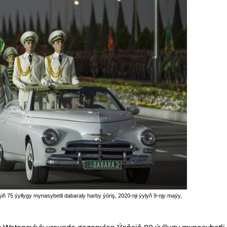
ň 75 ýyllygy mynasybetli dabaraly harby ýöriş, 2020-nji ýylyň 9-njy maýy,