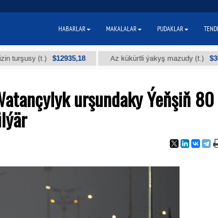
HABARLAR
MAKALALAR
PUDAKLAR
TEND
$12935,18
$300
usy (t.)
Az kükürtli ýakyş mazudy (t.)
Watançylyk urşundaky Ýeňşiň 80
lýär