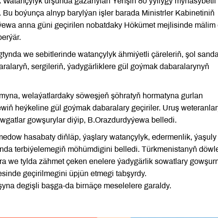
k Watançylyk urşunda gazanylan Ýeňşiň 80 ýyllygy mynasybetli
. Bu boýunça alnyp barylýan işler barada Ministrler Kabinetiniň
wa anna güni geçirilen nobatdaky Hökümet mejlisinde mälim 
erýär.
ynda we sebitlerinde watançylyk ähmiýetli çäreleriň, şol sand
alaryň, sergileriň, ýadygärliklere gül goýmak dabaralarynyň
umyna, welaýatlardaky söweşjeň şöhratyň hormatyna gurlan
iň heýkeline gül goýmak dabaralary geçiriler. Uruş weteranla
wgatlar gowşurylar diýip, B.Orazdurdyýewa belledi.
edow hasabaty diňläp, ýaşlary watançylyk, edermenlik, ýaşuly
da terbiýelemegiň möhümdigini belledi. Türkmenistanyň döwl
ara we tylda zähmet çeken enelere ýadygärlik sowatlary gowşu
inde geçirilmegini üpjün etmegi tabşyrdy.
şyna degişli başga-da birnäçe meselelere garaldy.