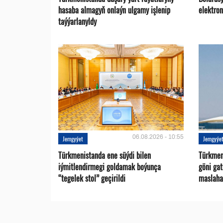
hasaba almagyň onlaýn ulgamy işlenip
elektro
taýýarlanyldy
06.08.2026 - 10:55
Jemgyýet
Jemgyýe
Türkmenistanda ene süýdi bilen
Türkmen 
iýmitlendirmegi goldamak boýunça
göni ga
“tegelek stol” geçirildi
maslaha