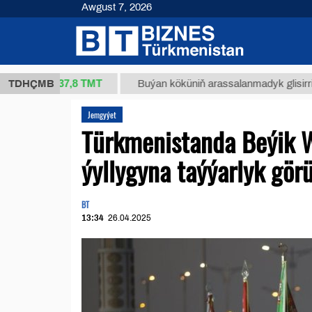
Awgust 7, 2026
37,8 ТМТ
kg.)
TDHÇMB
Buýan köküniň arassalanmadyk glisirrizin turş
Jemgyýet
Türkmenistanda Beýik 
ýyllygyna taýýarlyk görü
BT
13:34
26.04.2025