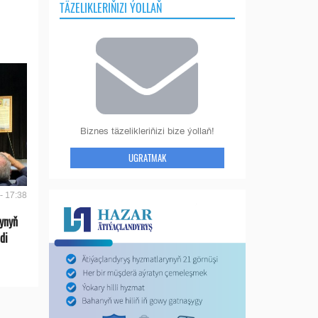
TÄZELIKLERIŇIZI ÝOLLAŇ
Biznes täzelikleriňizi bize ýollaň!
UGRATMAK
- 17:38
ynyň
di