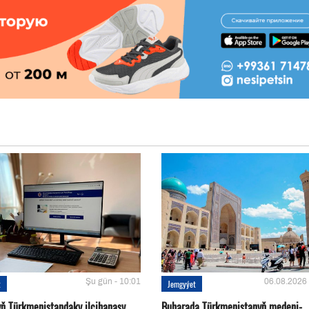
Şu gün - 10:01
06.08.2026 
t
Jemgyýet
yň Türkmenistandaky ilçihanasy
Buharada Türkmenistanyň medeni-