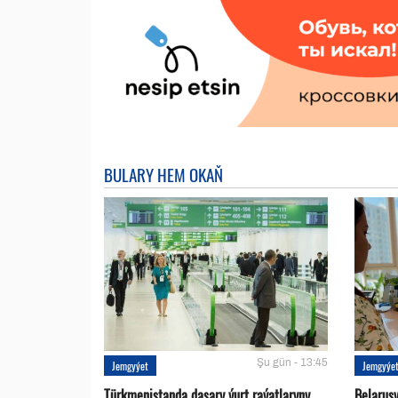
BULARY HEM OKAŇ
Şu gün - 13:45
Jemgyýet
Jemgyýe
Türkmenistanda daşary ýurt raýatlaryny
Belarus