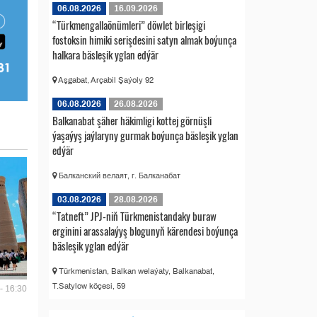
06.08.2026
16.09.2026
“Türkmengallaönümleri” döwlet birleşigi
fostoksin himiki serişdesini satyn almak boýunça
halkara bäsleşik yglan edýär
Aşgabat, Arçabil Şaýoly 92
06.08.2026
26.08.2026
Balkanabat şäher häkimligi kottej görnüşli
ýaşaýyş jaýlaryny gurmak boýunça bäsleşik yglan
edýär
Балканский велаят, г. Балканабат
03.08.2026
28.08.2026
“Tatneft” JPJ-niň Türkmenistandaky buraw
erginini arassalaýyş blogunyň kärendesi boýunça
bäsleşik yglan edýär
Türkmenistan, Balkan welaýaty, Balkanabat,
T.Satylow köçesi, 59
- 16:30