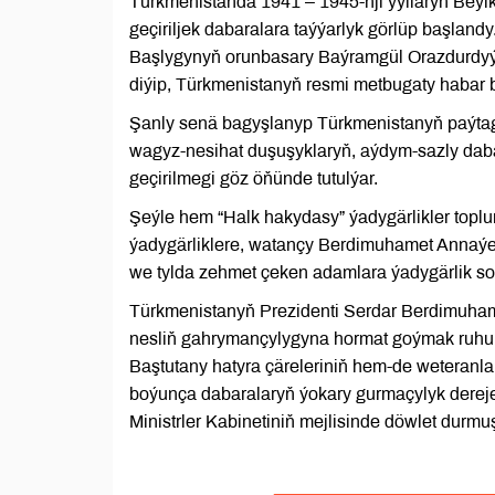
Türkmenistanda 1941 – 1945-nji ýyllaryň Beýi
geçiriljek dabaralara taýýarlyk görlüp başlandy
Başlygynyň orunbasary Baýramgül Orazdurdyýe
diýip, Türkmenistanyň resmi metbugaty habar b
Şanly senä bagyşlanyp Türkmenistanyň paýtagt
wagyz-nesihat duşuşyklaryň, aýdym-sazly dabar
geçirilmegi göz öňünde tutulýar.
Şeýle hem “Halk hakydasy” ýadygärlikler topl
ýadygärliklere, watançy Berdimuhamet Annaýew
we tylda zehmet çeken adamlara ýadygärlik so
Türkmenistanyň Prezidenti Serdar Berdimuham
nesliň gahrymançylygyna hormat goýmak ruhun
Baştutany hatyra çäreleriniň hem-de weteranl
boýunça dabaralaryň ýokary gurmaçylyk derejes
Ministrler Kabinetiniň mejlisinde döwlet durmu