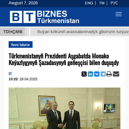
Awgust 7, 2026
ENG
TM
РУС
Toggl
navig
 ТМТ
$
TDHÇMB
Buýan köküniň arassalanmadyk glisirrizin turşusy (t.)
Resmi habarlar
Türkmenistanyň Prezidenti Aşgabatda Monako
Knýazlygynyň Şazadasynyň geňeşçisi bilen duşuşdy
BT
10:22
28.04.2025