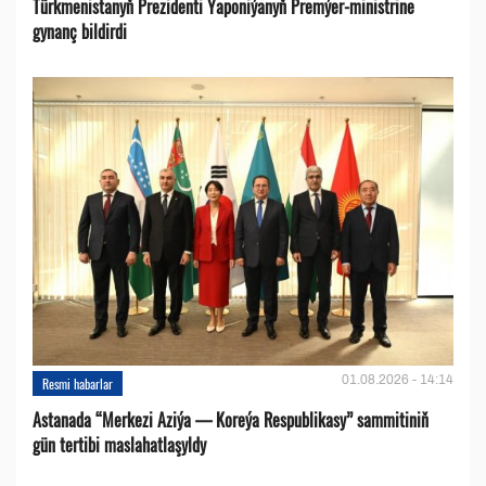
Türkmenistanyň Prezidenti Ýaponiýanyň Premýer-ministrine
gynanç bildirdi
01.08.2026 - 14:14
Resmi habarlar
Astanada “Merkezi Aziýa — Koreýa Respublikasy” sammitiniň
gün tertibi maslahatlaşyldy