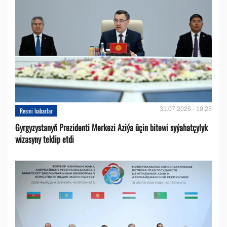
31.07.2026 - 19:23
Resmi habarlar
Gyrgyzystanyň Prezidenti Merkezi Aziýa üçin bitewi syýahatçylyk
wizasyny teklip etdi