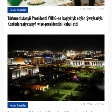
06.08.2026 - 09:26
Resmi habarlar
Türkmenistanyň Prezidenti ÝHHG-na başlyklyk edýän Şweýsariýa
Konfederasiýasynyň wise-prezidentini kabul etdi
02.08.2026 - 16:57
Resmi habarlar