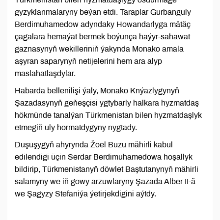
gyzyklanmalaryny beýan etdi. Taraplar Gurbanguly
Berdimuhamedow adyndaky Howandarlyga mätäç
çagalara hemaýat bermek boýunça haýyr-sahawat
gaznasynyň wekilleriniň ýakynda Monako amala
aşyran saparynyň netijelerini hem ara alyp
maslahatlaşdylar.
Habarda bellenilişi ýaly, Monako Knýazlygynyň
Şazadasynyň geňeşçisi ygtybarly halkara hyzmatdaş
hökmünde tanalýan Türkmenistan bilen hyzmatdaşlyk
etmegiň uly hormatdygyny nygtady.
Duşuşygyň ahyrynda Žoel Buzu mähirli kabul
edilendigi üçin Serdar Berdimuhamedowa hoşallyk
bildirip, Türkmenistanyň döwlet Baştutanynyň mähirli
salamyny we iň gowy arzuwlaryny Şazada Alber II-ä
we Şagyzy Stefaniýa ýetirjekdigini aýtdy.