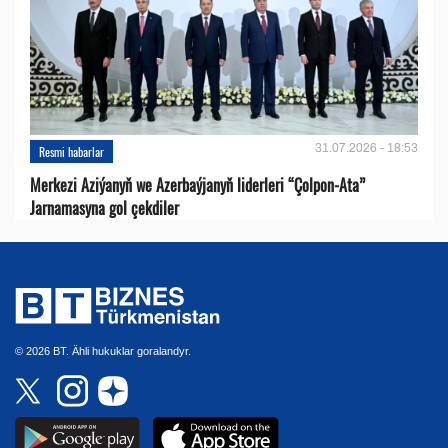
31.07.2026 - 18:53
Resmi habarlar
Merkezi Aziýanyň we Azerbaýjanyň liderleri “Çolpon-Ata”
Jarnamasyna gol çekdiler
© 2026 BT. Ähli hukuklar goralandyr.