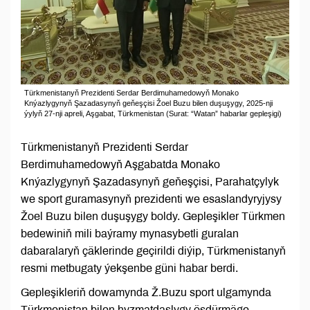
Türkmenistanyň Prezidenti Serdar Berdimuhamedowyň Monako
Knýazlygynyň Şazadasynyň geňeşçisi Žoel Buzu bilen duşuşygy, 2025-nji
ýylyň 27-nji apreli, Aşgabat, Türkmenistan (Surat: “Watan” habarlar gepleşigi)
Türkmenistanyň Prezidenti Serdar
Berdimuhamedowyň Aşgabatda Monako
Knýazlygynyň Şazadasynyň geňeşçisi, Parahatçylyk
we sport guramasynyň prezidenti we esaslandyryjysy
Žoel Buzu bilen duşuşygy boldy. Gepleşikler Türkmen
bedewiniň mili baýramy mynasybetli guralan
dabaralaryň çäklerinde geçirildi diýip, Türkmenistanyň
resmi metbugaty ýekşenbe güni habar berdi.
Gepleşikleriň dowamynda Ž.Buzu sport ulgamynda
Türkmenistan bilen hyzmatdaşlygy ösdürmäge