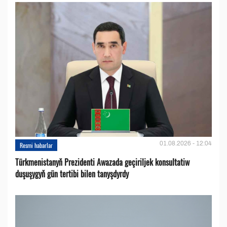
01.08.2026 - 12:04
Resmi habarlar
Türkmenistanyň Prezidenti Awazada geçiriljek konsultatiw
duşuşygyň gün tertibi bilen tanyşdyrdy