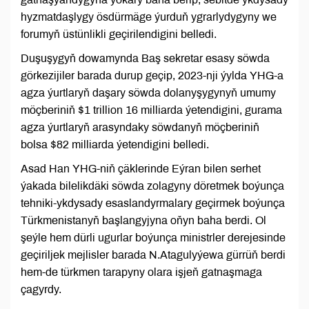
hyzmatdaşlygy ösdürmäge ýurduň ygrarlydygyny we
forumyň üstünlikli geçirilendigini belledi.
Duşuşygyň dowamynda Baş sekretar esasy söwda
görkezijiler barada durup geçip, 2023-nji ýylda YHG-a
agza ýurtlaryň daşary söwda dolanyşygynyň umumy
möçberiniň $1 trillion 16 milliarda ýetendigini, gurama
agza ýurtlaryň arasyndaky söwdanyň möçberiniň
bolsa $82 milliarda ýetendigini belledi.
Asad Han YHG-niň çäklerinde Eýran bilen serhet
ýakada bilelikdäki söwda zolagyny döretmek boýunça
tehniki-ykdysady esaslandyrmalary geçirmek boýunça
Türkmenistanyň başlangyjyna oňyn baha berdi. Ol
şeýle hem dürli ugurlar boýunça ministrler derejesinde
geçiriljek mejlisler barada N.Atagulyýewa gürrüň berdi
hem-de türkmen tarapyny olara işjeň gatnaşmaga
çagyrdy.