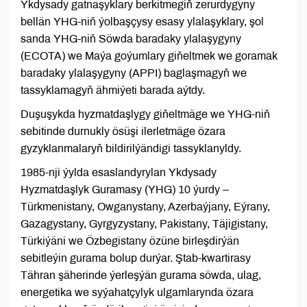
Ykdysady gatnaşyklary berkitmegiň zerurdygyny
bellän YHG-niň ýolbaşçysy esasy ylalaşyklary, şol
sanda YHG-niň Söwda baradaky ylalaşygyny
(ECOTA) we Maýa goýumlary giňeltmek we goramak
baradaky ylalaşygyny (APPI) baglaşmagyň we
tassyklamagyň ähmiýeti barada aýtdy.
Duşuşykda hyzmatdaşlygy giňeltmäge we YHG-niň
sebitinde durnukly ösüşi ilerletmäge özara
gyzyklanmalaryň bildirilýändigi tassyklanyldy.
1985-nji ýylda esaslandyrylan Ykdysady
Hyzmatdaşlyk Guramasy (YHG) 10 ýurdy –
Türkmenistany, Owganystany, Azerbaýjany, Eýrany,
Gazagystany, Gyrgyzystany, Pakistany, Täjigistany,
Türkiýäni we Özbegistany özüne birleşdirýän
sebitleýin gurama bolup durýar. Ştab-kwartirasy
Tähran şäherinde ýerleşýän gurama söwda, ulag,
energetika we syýahatçylyk ulgamlarynda özara