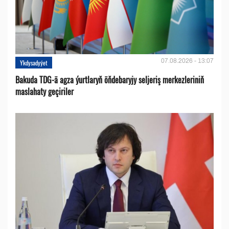
07.08.2026 - 13:07
Ykdysadyýet
Bakuda TDG-ä agza ýurtlaryň öňdebaryjy seljeriş merkezleriniň
maslahaty geçiriler