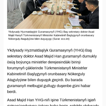
Ykdysady Hyzmatdaşlyk Guramasynyň (YHG) Baş sekretary doktor Asad
Majid Hanyň Türkmenistanyň Ministrler Kabinetiniň Başlygynyň orunbasary
Nökerguly Atagulyýew bilen duşuşygy (Surat: eco.int)
Ykdysady Hyzmatdaşlyk Guramasynyň (YHG) Baş
sekretary doktor Asad Majid Han guramanyň durnukly
ösüş boýunça ministrler derejesindäki birinji
forumynyň çäklerinde Türkmenistanyň Ministrler
Kabinetiniň Başlygynyň orunbasary Nökerguly
Atagulyýew bilen duşuşyk geçirdi. Bu barada
guramanyň metbugat gullugy duşenbe güni habar
berdi.
Asad Majid Han YHG-niň işine Türkmenistanyň işjeň
gatnaşýandygyna ýokary baha berip, sebitde ykdysady