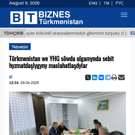
Awgust 9, 2026
ENG
TM
РУС
Toggl
navig
$12935,18
TDHÇMB
Buýan köküniň arassalanmadyk glisirrizin turşusy (t.)
Ykdysadyýet
Türkmenistan we YHG söwda ulgamynda sebit
hyzmatdaşlygyny maslahatlaşdylar
BT
12:54
29.04.2025