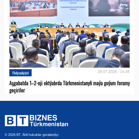
29.07.2026 - 14:34
Ykdysadyýet
Aşgabatda 1–2-nji oktýabrda Türkmenistanyň maýa goýum forumy
geçiriler
© 2026 BT. Ähli hukuklar goralandyr.