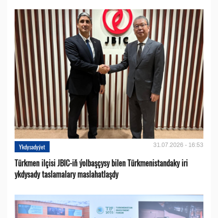
31.07.2026 - 16:53
Ykdysadyýet
Türkmen ilçisi JBIC-iň ýolbaşçysy bilen Türkmenistandaky iri
ykdysady taslamalary maslahatlaşdy