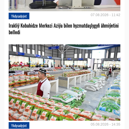
07.08.2026 - 11:42
Ykdysadyýet
Irakliý Kobahidze Merkezi Aziýa bilen hyzmatdaşlygyň ähmiýetini
belledi
05.08.2026 - 14:35
Ykdysadyýet