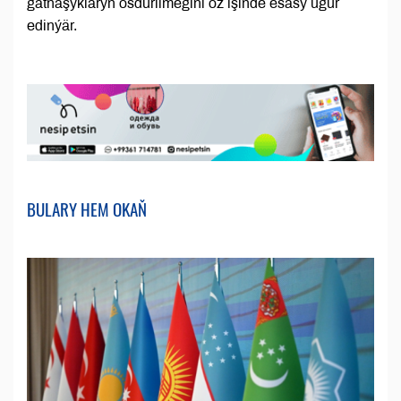
gatnaşyklaryň ösdürilmegini öz işinde esasy ugur
edinýär.
BULARY HEM OKAŇ