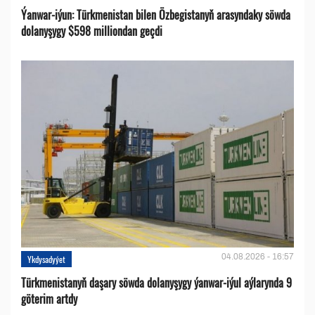
Ýanwar-iýun: Türkmenistan bilen Özbegistanyň arasyndaky söwda
dolanyşygy $598 milliondan geçdi
04.08.2026 - 16:57
Ykdysadyýet
Türkmenistanyň daşary söwda dolanyşygy ýanwar-iýul aýlarynda 9
göterim artdy