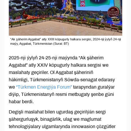
“Ak şäherim Aşgabat” atly XXIII köpugurly halkara sergisi, 2024-nji ýylyň 24-nji
maýy, Aşgabat, Türkmenistan (Surat: BT)
2025-nji ýylyň 24-25-nji maýynda “Ak şäherim
Aşgabat” atly XXIV köpugurly halkara sergisi we
maslahaty geçiriler. Ol Aşgabat şäheriniň
häkimligi, Türkmenistanyň Söwda-senagat edarasy
we
“Türkmen Energiýa Forum”
tarapyndan guralýar
diýip, Türkmenistanyň resmi metbugaty şenbe güni
habar berdi.
Degişli maslahat bilen ugurdaş geçirilýän sergi
şähergurluşyk, binagärlik, ulag we maglumat
tehnologiýalary ulgamlarynda innowasion çözgütler