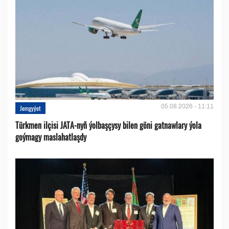
05.08.2026 - 11:11
Jemgyýet
Türkmen ilçisi JATA-nyň ýolbaşçysy bilen göni gatnawlary ýola
goýmagy maslahatlaşdy