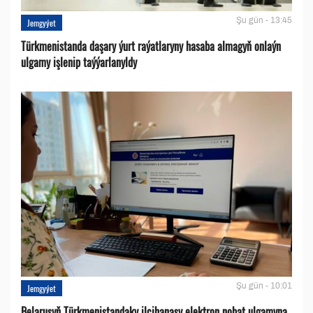
Şu gün - 13:45
Jemgyýet
Türkmenistanda daşary ýurt raýatlaryny hasaba almagyň onlaýn
ulgamy işlenip taýýarlanyldy
Şu gün - 10:01
Jemgyýet
Belarusyň Türkmenistandaky ilçihanasy elektron nobat ulgamyna