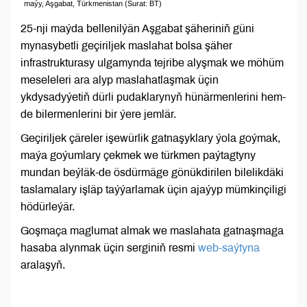
maýy, Aşgabat, Türkmenistan (Surat: BT)
25-nji maýda bellenilýän Aşgabat şäheriniň güni
mynasybetli geçiriljek maslahat bolsa şäher
infrastrukturasy ulgamynda tejribe alyşmak we möhüm
meseleleri ara alyp maslahatlaşmak üçin
ykdysadyýetiň dürli pudaklarynyň hünärmenlerini hem-
de bilermenlerini bir ýere jemlär.
Geçiriljek çäreler işewürlik gatnaşyklary ýola goýmak,
maýa goýumlary çekmek we türkmen paýtagtyny
mundan beýläk-de ösdürmäge gönükdirilen bilelikdäki
taslamalary işläp taýýarlamak üçin ajaýyp mümkinçiligi
hödürleýär.
Goşmaça maglumat almak we maslahata gatnaşmaga
hasaba alynmak üçin serginiň resmi
web-saýtyna
aralaşyň.