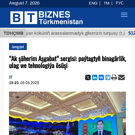
Awgust 7, 2026
ENG
TM
РУС
Toggl
navig
$12935,18
TDHÇMB
Buýan köküniň arassalanmadyk glisirrizin turşusy (t.)
Jemgyýet
“Ak şäherim Aşgabat” sergisi: paýtagtyň binagärlik,
ulag we tehnologiýa ösüşi
BT
10:23
05.05.2025