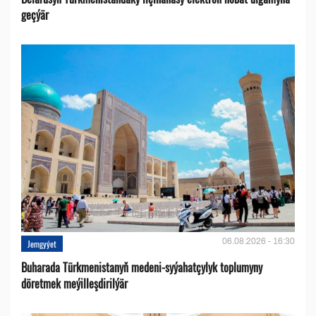
geçýär
06.08.2026 - 16:30
Jemgyýet
Buharada Türkmenistanyň medeni-syýahatçylyk toplumyny
döretmek meýilleşdirilýär