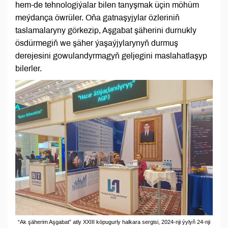
hem-de tehnologiýalar bilen tanyşmak üçin möhüm
meýdança öwrüler. Oňa gatnaşyjylar özleriniň
taslamalaryny görkezip, Aşgabat şäherini durnukly
ösdürmegiň we şäher ýaşaýjylarynyň durmuş
derejesini gowulandyrmagyň geljegini maslahatlaşyp
bilerler.
“Ak şäherim Aşgabat” atly XXIII köpugurly halkara sergisi, 2024-nji ýylyň 24-nji