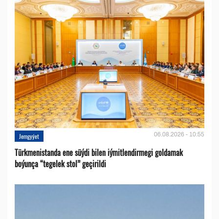
06.08.2026 - 10:55
Jemgyýet
Türkmenistanda ene süýdi bilen iýmitlendirmegi goldamak
boýunça “tegelek stol” geçirildi