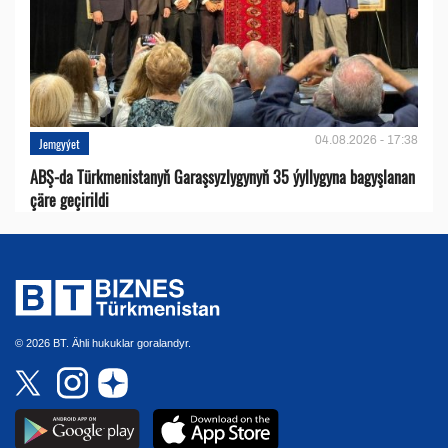
04.08.2026 - 17:38
Jemgyýet
ABŞ-da Türkmenistanyň Garaşsyzlygynyň 35 ýyllygyna bagyşlanan
çäre geçirildi
© 2026 BT. Ähli hukuklar goralandyr.