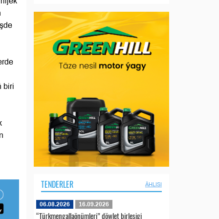
iljek
ň
işde
erde
biri
k
n
TENDERLER
ÄHLISI
06.08.2026
16.09.2026
“Türkmengallaönümleri” döwlet birleşigi