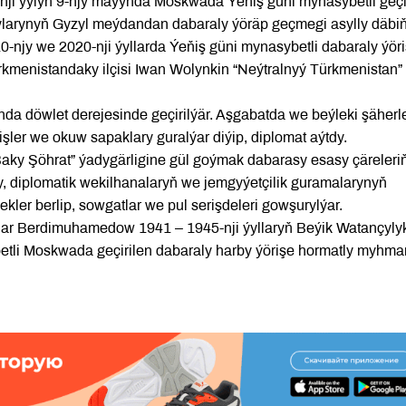
ji ýylyň 9-njy maýynda Moskwada Ýeňiş güni mynasybetli geçir
ylarynyň Gyzyl meýdandan dabaraly ýöräp geçmegi asylly däbi
0-njy we 2020-nji ýyllarda Ýeňiş güni mynasybetli dabaraly ýör
ürkmenistandaky ilçisi Iwan Wolynkin “Neýtralnyý Türkmenistan”
da döwlet derejesinde geçirilýär. Aşgabatda we beýleki şäherl
işler we okuw sapaklary guralýar diýip, diplomat aýtdy.
aky Şöhrat” ýadygärligine gül goýmak dabarasy esasy çäreleriň 
y, diplomatik wekilhanalaryň we jemgyýetçilik guramalarynyň
kler berlip, sowgatlar we pul serişdeleri gowşurylýar.
rdar Berdimuhamedow 1941 – 1945-nji ýyllaryň Beýik Watançyly
etli Moskwada geçirilen dabaraly harby ýörişe hormatly myhma