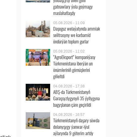
ýolbaşçysy bilen göni
gatnawlary ýola goýmagy
maslahatlaşdy
05.08.2026 - 11:09
Daşoguz welaýatynda ammiak
selitrasyny we karbamid
öndürýän toplum gurlar
05.08.2026 - 11:02
“AgroEksport” kompaniýasy
Türkmenistana iberýän un
önümleriniň görnüşlerini
giňeltdi
04.08.2026 - 17:38
ABŞ-da Türkmenistanyň
Garaşsyzlygynyň 35 ýyllygyna
bagyşlanan çäre geçirildi
04.08.2026 - 16:57
Türkmenistanyň daşary söwda
dolanyşygy ýanwar-iýul
aýlarynda 9 göterim artdy