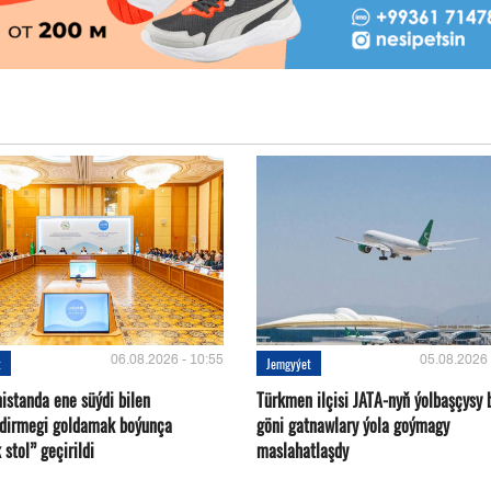
06.08.2026 - 10:55
05.08.2026 
t
Jemgyýet
istanda ene süýdi bilen
Türkmen ilçisi JATA-nyň ýolbaşçysy 
ndirmegi goldamak boýunça
göni gatnawlary ýola goýmagy
 stol” geçirildi
maslahatlaşdy