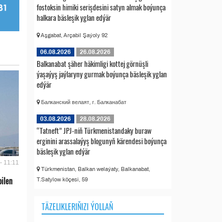
fostoksin himiki serişdesini satyn almak boýunça
halkara bäsleşik yglan edýär
Aşgabat, Arçabil Şaýoly 92
06.08.2026
26.08.2026
Balkanabat şäher häkimligi kottej görnüşli
ýaşaýyş jaýlaryny gurmak boýunça bäsleşik yglan
edýär
Балканский велаят, г. Балканабат
03.08.2026
28.08.2026
“Tatneft” JPJ-niň Türkmenistandaky buraw
erginini arassalaýyş blogunyň kärendesi boýunça
bäsleşik yglan edýär
- 11:11
Türkmenistan, Balkan welaýaty, Balkanabat,
bilen
T.Satylow köçesi, 59
TÄZELIKLERIŇIZI ÝOLLAŇ