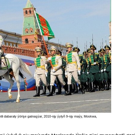
i dabaraly ýörişe gatnaşýar, 2010-njy ýylyň 9-njy maýy, Moskwa,