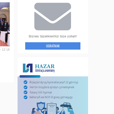
Biznes täzelikleriňizi bize ýollaň!
UGRATMAK
- 12:18