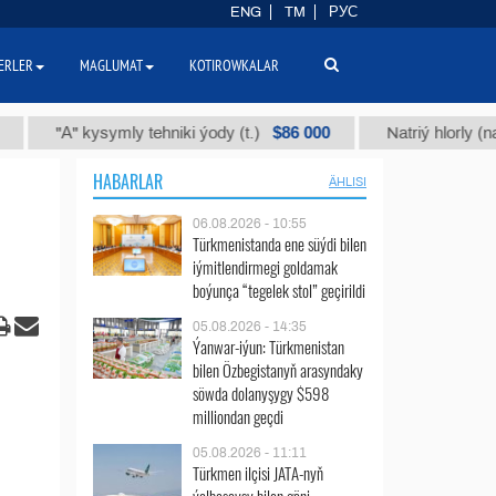
ENG
TM
РУС
ERLER
MAGLUMAT
KOTIROWKALAR
$86 000
"А" kysymly tehniki ýody (t.)
Natriý hlorly (nahar duz
HABARLAR
ÄHLISI
06.08.2026 - 10:55
Türkmenistanda ene süýdi bilen
iýmitlendirmegi goldamak
boýunça “tegelek stol” geçirildi
05.08.2026 - 14:35
Ýanwar-iýun: Türkmenistan
bilen Özbegistanyň arasyndaky
söwda dolanyşygy $598
milliondan geçdi
05.08.2026 - 11:11
Türkmen ilçisi JATA-nyň