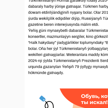
Türkmenistanyň Hormat garawuly rotasy 2025-n
dabaraly harby ýörişe gatnaşar. Türkmen harb
dowam etdirilýändiginiň nyşany bolar. Olar 201
ýurda wekilçilik edipdiler diýip, Russiýanyň T
gazetine beren interwýusynda mälim etdi.
Ýeňiş güni mynasybetli dabaralar Türkmenistan
konsertler, mazmunlaýyn sergiler, kino görkezil
“Halk hakydasy” ýadygärlikler toplumyndaky “B
bolar. Oňa her ýyl Türkmenistanyň ýolbaşçylar
wekilleri gatnaşýarlar. Weteranlara maddy köme
2024-nji ýylda Türkmenistanyň Prezidenti Se
urşunda gazanylan Ýeňşiň 79 ýyllygy mynasyb
hökmünde gatnaşdy.