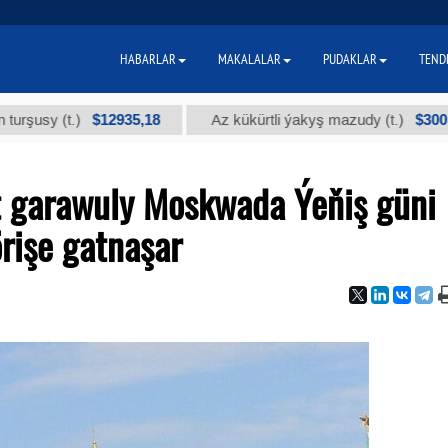
HABARLAR
MAKALALAR
PUDAKLAR
TEND
$12935,18
$300
 (t.)
Az kükürtli ýakyş mazudy (t.)
 garawuly Moskwada Ýeňiş güni
rişe gatnaşar