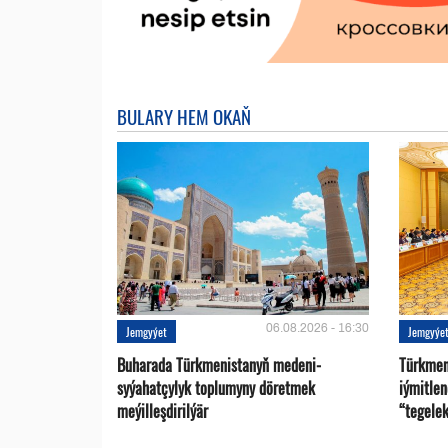
BULARY HEM OKAŇ
06.08.2026 - 16:30
Jemgyýet
Jemgyýe
Buharada Türkmenistanyň medeni-
Türkmen
syýahatçylyk toplumyny döretmek
iýmitle
meýilleşdirilýär
“tegelek