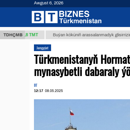
Awgust 6, 2026
37,8 ТМТ
)
TDHÇMB
Buýan köküniň arassalanmadyk glisirrizin turşusy
Jemgyýet
Türkmenistanyň Hormat
mynasybetli dabaraly ýö
BT
12:17
08.05.2025