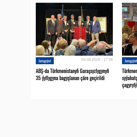
04.08.2026 - 17:38
Jemgyýet
Jemgyýe
ABŞ-da Türkmenistanyň Garaşsyzlygynyň
Türkmen
35 ýyllygyna bagyşlanan çäre geçirildi
syýahat
çagyrylý