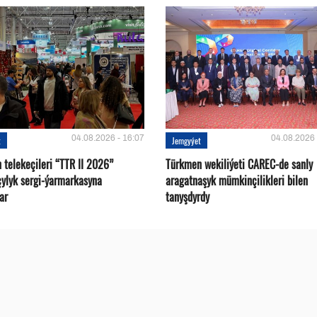
04.08.2026 - 16:07
04.08.2026 
t
Jemgyýet
 telekeçileri “TTR II 2026”
Türkmen wekiliýeti CAREC-de sanly
çylyk sergi-ýarmarkasyna
aragatnaşyk mümkinçilikleri bilen
ar
tanyşdyrdy