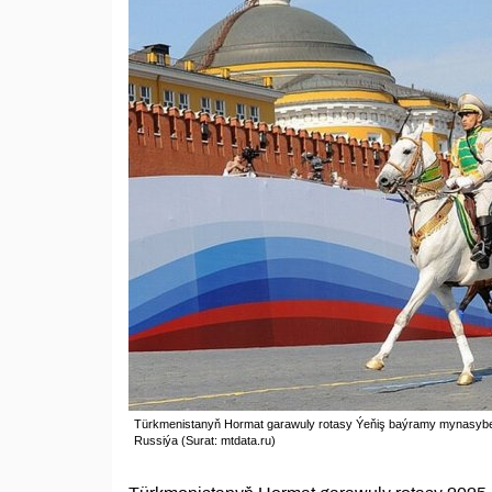
Türkmenistanyň Hormat garawuly rotasy Ýeňiş baýramy mynasybetl
Russiýa (Surat: mtdata.ru)