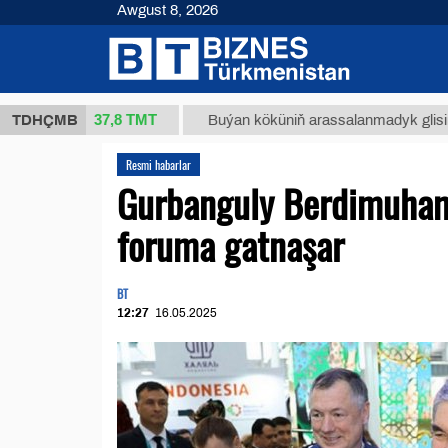
Awgust 8, 2026
37,8 ТМТ
(kg.)
TDHÇMB
Buýan köküniň arassalanmadyk glisirrizin tur
Resmi habarlar
Gurbanguly Berdimuham
foruma gatnaşar
BT
12:27
16.05.2025