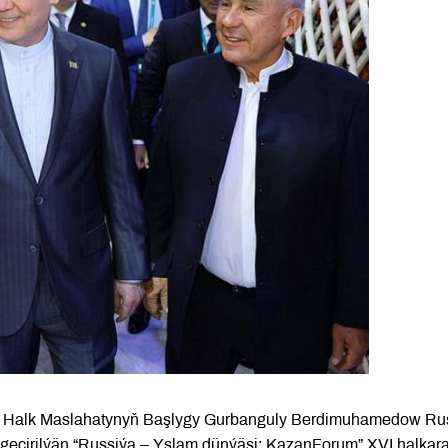
nyň Halk Maslahatynyň Başlygy Gurbanguly Berdimuhamedow Ru
geçirilýän “Russiýa – Yslam dünýäsi: KazanForum” XVI halkar