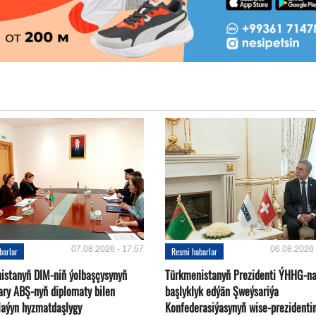
07.08.2026 - 17:57
06.08.2026 
barlar
Resmi habarlar
istanyň DIM-niň ýolbaşçysynyň
Türkmenistanyň Prezidenti ÝHHG-n
ary ABŞ-nyň diplomaty bilen
başlyklyk edýän Şweýsariýa
plaýyn hyzmatdaşlygy
Konfederasiýasynyň wise-prezidentin