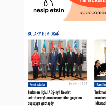
BULARY HEM OKAŇ
Şu gün - 13:21
Resmi habarlar
Resmi ha
Türkmen ilçisi ABŞ-nyň Döwlet
Türkmen
sekretarynyň orunbasary bilen geçirlen
orunbas
duşuşyga gatnaşdy
ikitara