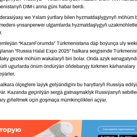
nistanyň DIM-i anna güni habar berdi.
derasiýasy we Yslam ýurtlary bilen hyzmatdaşlygynyň möhüm b
 medeni-ynsanperwer ulgamlarda hyzmatdaşlygyň uzakmöhletle
.
e jemleýän “KazanForumda” Türkmenistana däp boýunça uly weki
yşlanan “Russia Halal Expo 2025” halkara sergisinde Türkmeni
daky gezek möhüm wakalaryň biri bolar. Onda azyk senagatyn
ürli ugurlarda önüm öndürýän öňdebaryjy türkmen kärhanalary
eýärler.
lkara ölçeglere laýyk gelýändigini bu harytlaryň Russiýa edilý
r. Kazanda geçirilýän sergä gatnaşmaklyk Russiýanyň sebitleri
ary giňeltmek üçin goşmaça mümkinçilikleri açýar.