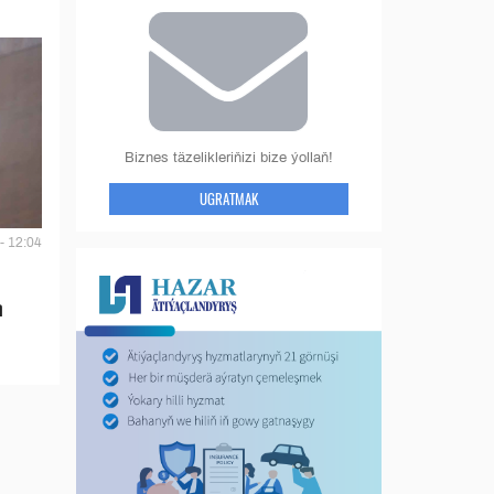
Biznes täzelikleriňizi bize ýollaň!
UGRATMAK
- 12:04
n