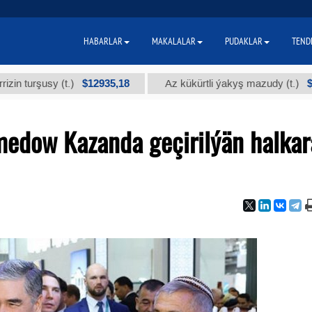
HABARLAR
MAKALALAR
PUDAKLAR
TEND
$12935,18
$300
şusy (t.)
Az kükürtli ýakyş mazudy (t.)
edow Kazanda geçirilýän halkar