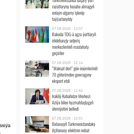
Türkmenistanda daşary ýurt
raýatlaryny hasaba almagyň
onlaýn ulgamy işlenip
taýýarlanyldy
07.08.2026 - 13:07
Bakuda TDG-ä agza ýurtlaryň
öňdebaryjy seljeriş
merkezleriniň maslahaty
geçiriler
07.08.2026 - 12:14
“Maksat deri” gön önümleriniň
70 göterimden gowragyny
eksport etdi
07.08.2026 - 11:42
Irakliý Kobahidze Merkezi
Aziýa bilen hyzmatdaşlygyň
ähmiýetini belledi
07.08.2026 - 10:01
Belarusyň Türkmenistandaky
ssiýa
ilçihanasy elektron nobat
a