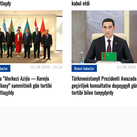
tlaşdy
kabul etdi
01.08.2026 - 14:14
01.08.2026 
barlar
Resmi habarlar
a “Merkezi Aziýa — Koreýa
Türkmenistanyň Prezidenti Awazada
kasy” sammitiniň gün tertibi
geçiriljek konsultatiw duşuşygyň gü
tlaşyldy
tertibi bilen tanyşdyrdy