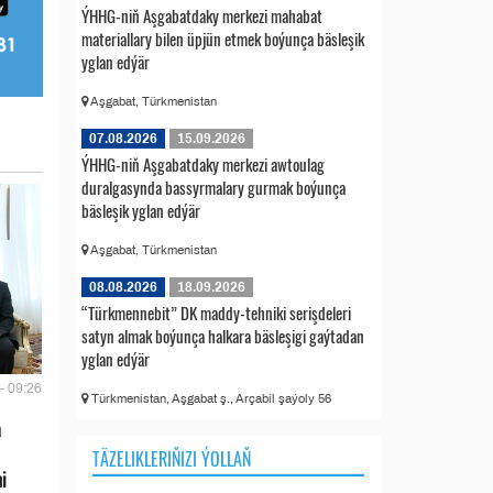
ÝHHG-niň Aşgabatdaky merkezi mahabat
materiallary bilen üpjün etmek boýunça bäsleşik
yglan edýär
Aşgabat, Türkmenistan
07.08.2026
15.09.2026
ÝHHG-niň Aşgabatdaky merkezi awtoulag
duralgasynda bassyrmalary gurmak boýunça
bäsleşik yglan edýär
Aşgabat, Türkmenistan
08.08.2026
18.09.2026
“Türkmennebit” DK maddy-tehniki serişdeleri
satyn almak boýunça halkara bäsleşigi gaýtadan
yglan edýär
- 09:26
Türkmenistan, Aşgabat ş., Arçabil şaýoly 56
a
TÄZELIKLERIŇIZI ÝOLLAŇ
i