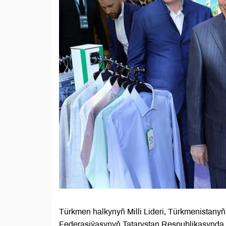
Türkmen halkynyň Milli Lideri, Türkmenista
Federasiýasynyň Tatarystan Respublikasynda 