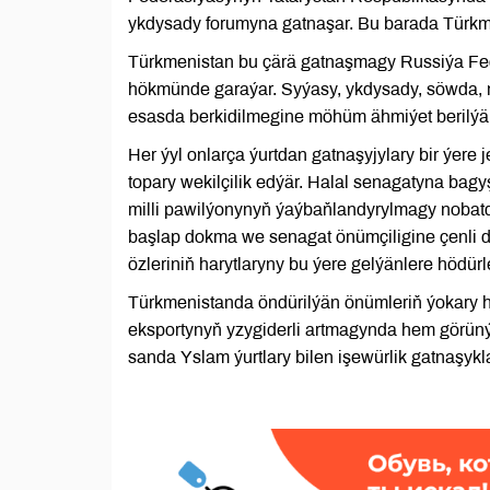
ykdysady forumyna gatnaşar. Bu barada Türkme
Türkmenistan bu çärä gatnaşmagy Russiýa Fe
hökmünde garaýar. Syýasy, ykdysady, söwda,
esasda berkidilmegine möhüm ähmiýet berilýär
Her ýyl onlarça ýurtdan gatnaşyjylary bir ýer
topary wekilçilik edýär. Halal senagatyna bag
milli pawilýonynyň ýaýbaňlandyrylmagy nobat
başlap dokma we senagat önümçiligine çenli d
özleriniň harytlaryny bu ýere gelýänlere hödürl
Türkmenistanda öndürilýän önümleriň ýokary ha
eksportynyň yzygiderli artmagynda hem görünýä
sanda Yslam ýurtlary bilen işewürlik gatnaşykl