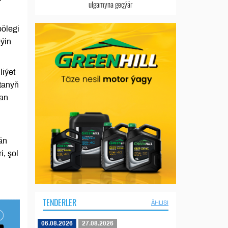
ulgamyna geçýär
ölegi
ýin
liýet
stanyň
dan
än
, şol
TENDERLER
ÄHLISI
06.08.2026
27.08.2026