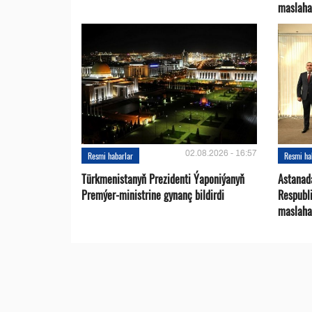
maslaha
02.08.2026 - 16:57
Resmi habarlar
Resmi ha
Türkmenistanyň Prezidenti Ýaponiýanyň
Astanad
Premýer-ministrine gynanç bildirdi
Respubli
maslaha