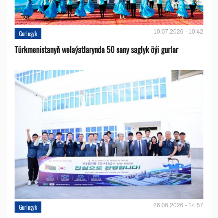
10.07.2026 - 10:42
Gurluşyk
Türkmenistanyň welaýatlarynda 50 sany saglyk öýi gurlar
26.06.2026 - 14:57
Gurluşyk