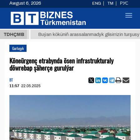
Awgust 6, 2026
ENG
TM
РУС
Toggl
navig
ТМТ
$1
TDHÇMB
Buýan köküniň arassalanmadyk glisirrizin turşusy (t.)
Gurluşyk
Köneürgenç etrabynda ösen infrastrukturaly
döwrebap şäherçe gurulýar
BT
11:57
22.05.2025