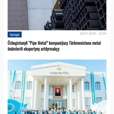
29.07.2026 - 12:24
Gurluşyk
Özbegistanyň “Pipe Metal” kompaniýasy Türkmenistana metal
önümleriň eksportyny artdyrmakçy