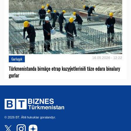
16.05.2026 - 12:22
Gurluşyk
Türkmenistanda birnäçe etrap kazyýetleriniň täze edara binalary
gurlar
© 2026 BT. Ähli hukuklar goralandyr.