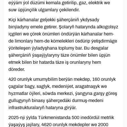
eýýäm ýol düzümi kemala getirilip, gaz, elektrik we
suw üpjünçilik ulgamlary çekilendir.
Kiçi kärhanalar geljekki şäherçäniň ykdysady
binýadyny emele getirer. Şolaryň hatarynda alkogolsyz
içgileri we çörek önümleri öndürýän kärhanalar hem-
de limonlary hem-de kömelekleri ösdürip ýetişdirmäge
ýöriteleşen ýyladyşhana toplumy bar. Bu desgalar
şäherçäniň ýaşaýjylaryny täze önümler bilen üpjün
etmek bilen bir hatarda täze iş orunlaryny hem
döreder.
420 orunlyk umumybilim berýän mekdep, 160 orunlyk
çagalar bagy, saglyk, medeniýet, aragatnaşyk we
hyzmatlar öýleri, söwda merkezi, ýangyna garşy göreş
gullugynyň binasy şäherçedäki durmuş-medeni
infrastrukturalaryň hataryna girýär.
2025-nji ýylda Türkmenistanda 500 inedördül metrlik
ýaşaýyş jaýlary, 4620 orunlyk mekdepler we 2000