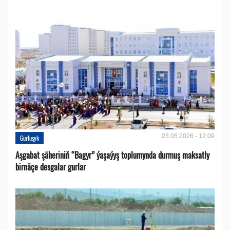
23.05.2026 - 12:09
Gurluşyk
Aşgabat şäheriniň “Bagyr” ýaşaýyş toplumynda durmuş maksatly
birnäçe desgalar gurlar