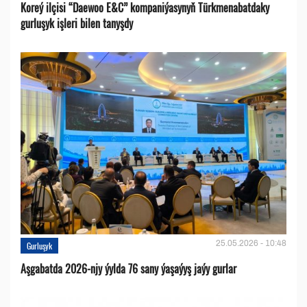
Koreý ilçisi “Daewoo E&C” kompaniýasynyň Türkmenabatdaky
gurluşyk işleri bilen tanyşdy
25.05.2026 - 10:48
Gurluşyk
Aşgabatda 2026-njy ýylda 76 sany ýaşaýyş jaýy gurlar