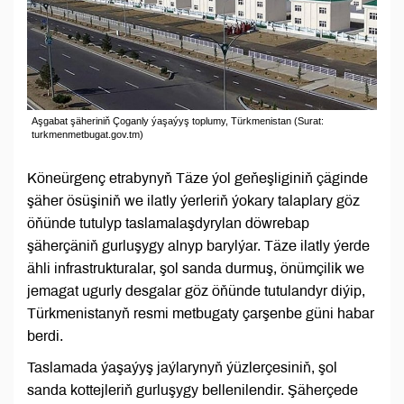
Aşgabat şäheriniň Çoganly ýaşaýyş toplumy, Türkmenistan (Surat:
turkmenmetbugat.gov.tm)
Köneürgenç etrabynyň Täze ýol geňeşliginiň çäginde
şäher ösüşiniň we ilatly ýerleriň ýokary talaplary göz
öňünde tutulyp taslamalaşdyrylan döwrebap
şäherçäniň gurluşygy alnyp barylýar. Täze ilatly ýerde
ähli infrastrukturalar, şol sanda durmuş, önümçilik we
jemagat ugurly desgalar göz öňünde tutulandyr diýip,
Türkmenistanyň resmi metbugaty çarşenbe güni habar
berdi.
Taslamada ýaşaýyş jaýlarynyň ýüzlerçesiniň, şol
sanda kottejleriň gurluşygy bellenilendir. Şäherçede