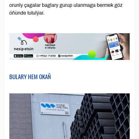
orunly çagalar baglary gurup ulanmaga bermek göz
öňünde tutulýar.
BULARY HEM OKAŇ