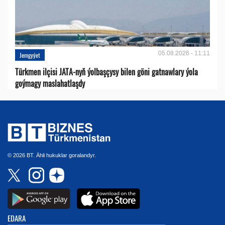
05.08.2026 - 11:11
Jemgyýet
Türkmen ilçisi JATA-nyň ýolbaşçysy bilen göni gatnawlary ýola
goýmagy maslahatlaşdy
© 2026 BT. Ähli hukuklar goralandyr.
EDARA