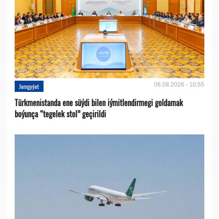
06.08.2026 - 10:55
Jemgyýet
Türkmenistanda ene süýdi bilen iýmitlendirmegi goldamak
boýunça “tegelek stol” geçirildi