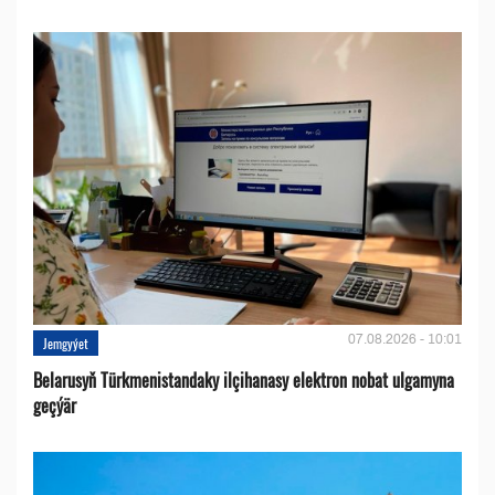
07.08.2026 - 10:01
Jemgyýet
Belarusyň Türkmenistandaky ilçihanasy elektron nobat ulgamyna
geçýär