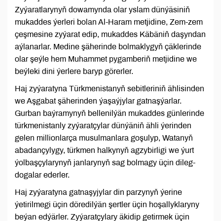
Zyýaratlarynyň dowamynda olar yslam dünýäsiniň
mukaddes ýerleri bolan Al-Haram metjidine, Zem-zem
çeşmesine zyýarat edip, mukaddes Käbäniň daşyndan
aýlanarlar. Medine şäherinde bolmaklygyň çäklerinde
olar şeýle hem Muhammet pygamberiň metjidine we
beýleki dini ýerlere baryp görerler.
Haj zyýaratyna Türkmenistanyň sebitleriniň ählisinden
we Aşgabat şäherinden ýaşaýjylar gatnaşýarlar.
Gurban baýramynyň bellenilýän mukaddes günlerinde
türkmenistanly zyýaratçylar dünýäniň ähli ýerinden
gelen millionlarça musulmanlara goşulyp, Watanyň
abadançylygy, türkmen halkynyň agzybirligi we ýurt
ýolbaşçylarynyň janlarynyň sag bolmagy üçin dileg-
dogalar ederler.
Haj zyýaratyna gatnaşyjylar din parzynyň ýerine
ýetirilmegi üçin döredilýän şertler üçin hoşallyklaryny
beýan edýärler. Zyýaratçylary äkidip getirmek üçin