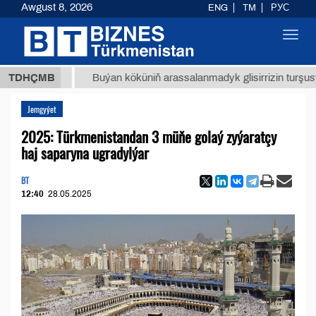
Awgust 8, 2026
ENG
TM
РУС
Toggl
navig
 ТМТ
$
TDHÇMB
Buýan köküniň arassalanmadyk glisirrizin turşusy (t.)
Jemgyýet
2025: Türkmenistandan 3 müňe golaý zyýaratçy
haj saparyna ugradylýar
BT
12:40
28.05.2025