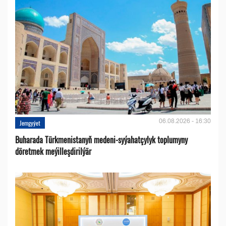
06.08.2026 - 16:30
Jemgyýet
Buharada Türkmenistanyň medeni-syýahatçylyk toplumyny
döretmek meýilleşdirilýär