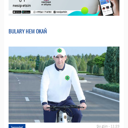
BULARY HEM OKAŇ
Şu gün - 11:23
Jemgyýet