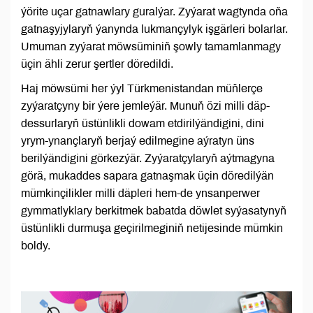
ýörite uçar gatnawlary guralýar. Zyýarat wagtynda oňa
gatnaşyjylaryň ýanynda lukmançylyk işgärleri bolarlar.
Umuman zyýarat möwsüminiň şowly tamamlanmagy
üçin ähli zerur şertler döredildi.
Haj möwsümi her ýyl Türkmenistandan müňlerçe
zyýaratçyny bir ýere jemleýär. Munuň özi milli däp-
dessurlaryň üstünlikli dowam etdirilýändigini, dini
yrym-ynançlaryň berjaý edilmegine aýratyn üns
berilýändigini görkezýär. Zyýaratçylaryň aýtmagyna
görä, mukaddes sapara gatnaşmak üçin döredilýän
mümkinçilikler milli däpleri hem-de ynsanperwer
gymmatlyklary berkitmek babatda döwlet syýasatynyň
üstünlikli durmuşa geçirilmeginiň netijesinde mümkin
boldy.