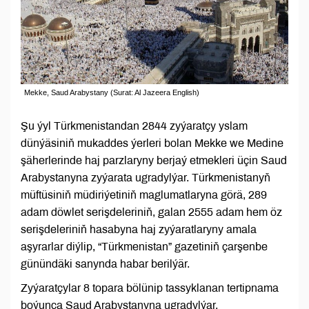
Mekke, Saud Arabystany (Surat: Al Jazeera English)
Şu ýyl Türkmenistandan 2844 zyýaratçy yslam
dünýäsiniň mukaddes ýerleri bolan Mekke we Medine
şäherlerinde haj parzlaryny berjaý etmekleri üçin Saud
Arabystanyna zyýarata ugradylýar. Türkmenistanyň
müftüsiniň müdiriýetiniň maglumatlaryna görä, 289
adam döwlet serişdeleriniň, galan 2555 adam hem öz
serişdeleriniň hasabyna haj zyýaratlaryny amala
aşyrarlar diýlip, “Türkmenistan” gazetiniň çarşenbe
günündäki sanynda habar berilýär.
Zyýaratçylar 8 topara bölünip tassyklanan tertipnama
boýunça Saud Arabystanyna ugradylýar.