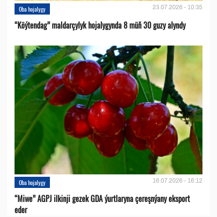
23.07.2026 - 10:35
Oba hojalygy
“Köýtendag” maldarçylyk hojalygynda 8 müň 30 guzy alyndy
16.07.2026 - 16:12
Oba hojalygy
“Miwe” AGPJ ilkinji gezek GDA ýurtlaryna çereşnýany eksport
eder