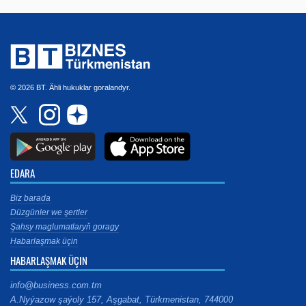
© 2026 BT. Ähli hukuklar goralandyr.
EDARA
Biz barada
Düzgünler we şertler
Şahsy maglumatlaryň goragy
Habarlaşmak üçin
HABARLAŞMAK ÜÇIN
info@business.com.tm
A.Nyýazow şaýoly 157, Aşgabat, Türkmenistan, 744000