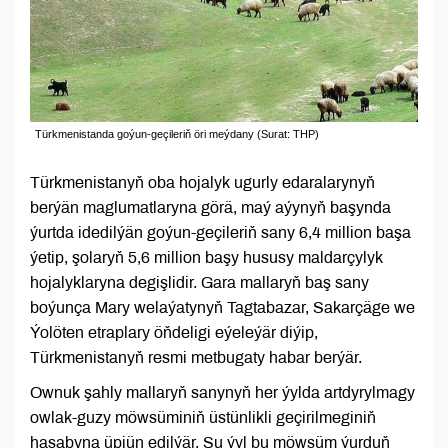
Türkmenistanda goýun-geçileriň öri meýdany (Surat: THP)
Türkmenistanyň oba hojalyk ugurly edaralarynyň
berýän maglumatlaryna görä, maý aýynyň başynda
ýurtda idedilýän goýun-geçileriň sany 6,4 million başa
ýetip, şolaryň 5,6 million başy hususy maldarçylyk
hojalyklaryna degişlidir. Gara mallaryň baş sany
boýunça Mary welaýatynyň Tagtabazar, Sakarçäge we
Ýolöten etraplary öňdeligi eýeleýär diýip,
Türkmenistanyň resmi metbugaty habar berýär.
Ownuk şahly mallaryň sanynyň her ýylda artdyrylmagy
owlak-guzy möwsüminiň üstünlikli geçirilmeginiň
hasabyna üpjün edilýär. Şu ýyl bu möwsüm ýurduň