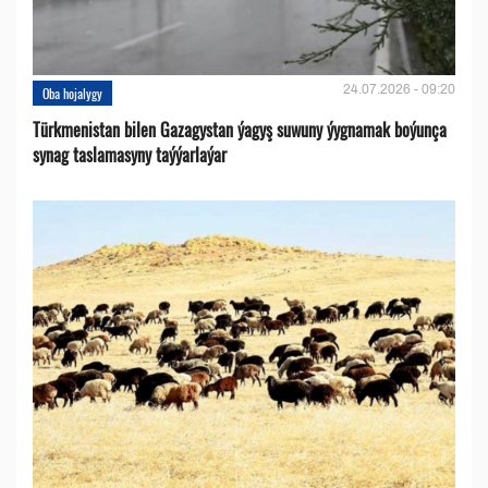
24.07.2026 - 09:20
Oba hojalygy
Türkmenistan bilen Gazagystan ýagyş suwuny ýygnamak boýunça
synag taslamasyny taýýarlaýar