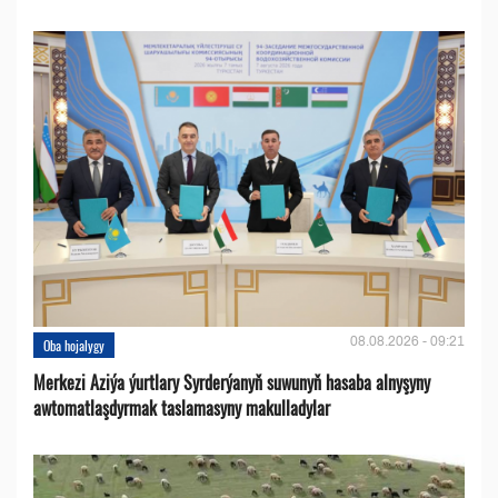
08.08.2026 - 09:21
Oba hojalygy
Merkezi Aziýa ýurtlary Syrderýanyň suwunyň hasaba alnyşyny
awtomatlaşdyrmak taslamasyny makulladylar