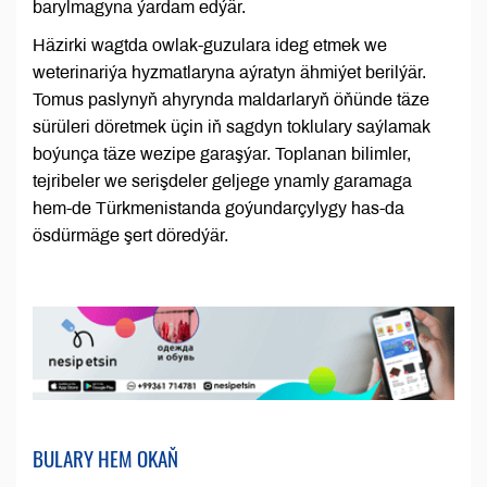
barylmagyna ýardam edýär.
Häzirki wagtda owlak-guzulara ideg etmek we
weterinariýa hyzmatlaryna aýratyn ähmiýet berilýär.
Tomus paslynyň ahyrynda maldarlaryň öňünde täze
sürüleri döretmek üçin iň sagdyn toklulary saýlamak
boýunça täze wezipe garaşýar. Toplanan bilimler,
tejribeler we serişdeler geljege ynamly garamaga
hem-de Türkmenistanda goýundarçylygy has-da
ösdürmäge şert döredýär.
BULARY HEM OKAŇ