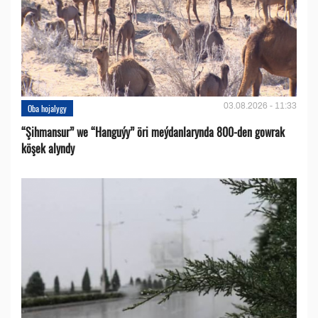
03.08.2026 - 11:33
Oba hojalygy
“Şihmansur” we “Hanguýy” öri meýdanlarynda 800-den gowrak
köşek alyndy