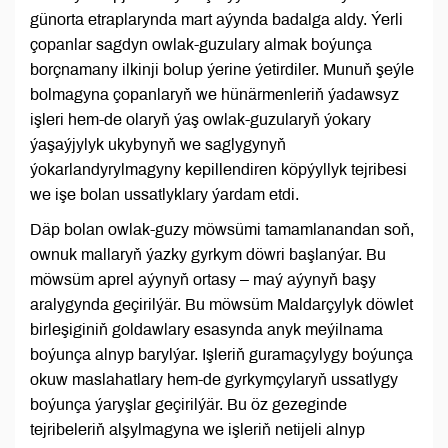
günorta etraplarynda mart aýynda badalga aldy. Ýerli
çopanlar sagdyn owlak-guzulary almak boýunça
borçnamany ilkinji bolup ýerine ýetirdiler. Munuň şeýle
bolmagyna çopanlaryň we hünärmenleriň ýadawsyz
işleri hem-de olaryň ýaş owlak-guzularyň ýokary
ýaşaýjylyk ukybynyň we saglygynyň
ýokarlandyrylmagyny kepillendiren köpýyllyk tejribesi
we işe bolan ussatlyklary ýardam etdi.
Däp bolan owlak-guzy möwsümi tamamlanandan soň,
ownuk mallaryň ýazky gyrkym döwri başlanýar. Bu
möwsüm aprel aýynyň ortasy – maý aýynyň başy
aralygynda geçirilýär. Bu möwsüm Maldarçylyk döwlet
birleşiginiň goldawlary esasynda anyk meýilnama
boýunça alnyp barylýar. Işleriň guramaçylygy boýunça
okuw maslahatlary hem-de gyrkymçylaryň ussatlygy
boýunça ýaryşlar geçirilýär. Bu öz gezeginde
tejribeleriň alşylmagyna we işleriň netijeli alnyp