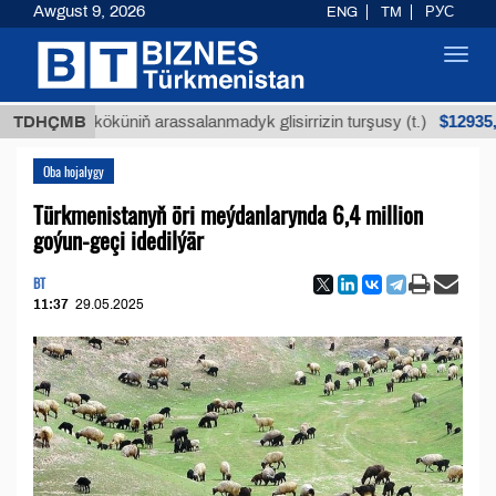
Awgust 9, 2026
ENG
TM
РУС
Toggl
navig
$12935,18
ýan köküniň arassalanmadyk glisirrizin turşusy (t.)
TDHÇMB
Oba hojalygy
Türkmenistanyň öri meýdanlarynda 6,4 million
goýun-geçi idedilýär
BT
11:37
29.05.2025