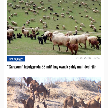
04.08.2026 - 12:07
Oba hojalygy
“Garagum” hojalygynda 58 müň baş ownuk şahly mal idedilýär