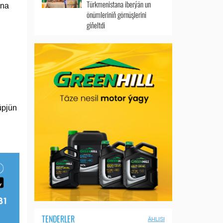
Türkmenistana iberýän un
ana
önümleriniň görnüşlerini
giňeltdi
üpjün
TENDERLER
ÄHLISI