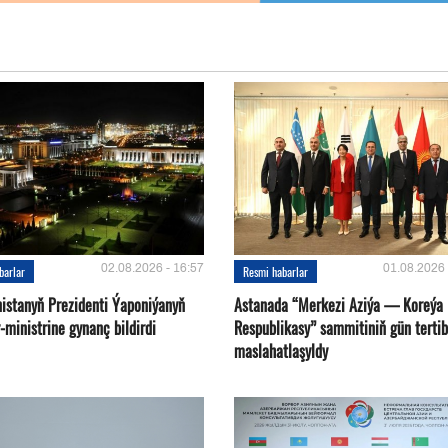
02.08.2026 - 16:57
01.08.2026 
barlar
Resmi habarlar
istanyň Prezidenti Ýaponiýanyň
Astanada “Merkezi Aziýa — Koreýa
ministrine gynanç bildirdi
Respublikasy” sammitiniň gün tertib
maslahatlaşyldy