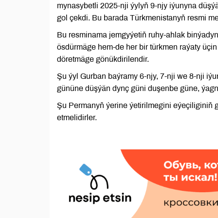
mynasybetli 2025-nji ýylyň 9-njy iýunyna düş
gol çekdi. Bu barada Türkmenistanyň resmi me
Bu resminama jemgyýetiň ruhy-ahlak binýadyny
ösdürmäge hem-de her bir türkmen raýaty üçin
döretmäge gönükdirilendir.
Şu ýyl Gurban baýramy 6-njy, 7-nji we 8-nji iý
gününe düşýän dynç güni duşenbe güne, ýagny 
Şu Permanyň ýerine ýetirilmegini eýeçiliginiň
etmelidirler.