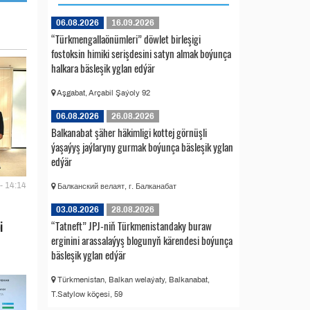
06.08.2026
16.09.2026
“Türkmengallaönümleri” döwlet birleşigi
fostoksin himiki serişdesini satyn almak boýunça
halkara bäsleşik yglan edýär
Aşgabat, Arçabil Şaýoly 92
06.08.2026
26.08.2026
Balkanabat şäher häkimligi kottej görnüşli
ýaşaýyş jaýlaryny gurmak boýunça bäsleşik yglan
edýär
- 14:14
Балканский велаят, г. Балканабат
03.08.2026
28.08.2026
“Tatneft” JPJ-niň Türkmenistandaky buraw
i
erginini arassalaýyş blogunyň kärendesi boýunça
bäsleşik yglan edýär
Türkmenistan, Balkan welaýaty, Balkanabat,
T.Satylow köçesi, 59