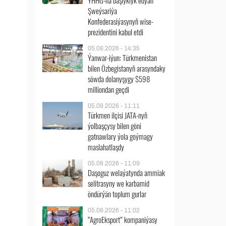
ÝHHG-na başlyklyk edýän
Şweýsariýa
Konfederasiýasynyň wise-
prezidentini kabul etdi
05.08.2026 - 14:35
Ýanwar-iýun: Türkmenistan
bilen Özbegistanyň arasyndaky
söwda dolanyşygy $598
milliondan geçdi
05.08.2026 - 11:11
Türkmen ilçisi JATA-nyň
ýolbaşçysy bilen göni
gatnawlary ýola goýmagy
maslahatlaşdy
05.08.2026 - 11:09
Daşoguz welaýatynda ammiak
selitrasyny we karbamid
öndürýän toplum gurlar
05.08.2026 - 11:02
“AgroEksport” kompaniýasy