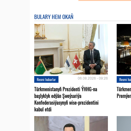
BULARY HEM OKAŇ
06.08.2026 - 09:26
Resmi habarlar
Resmi ha
Türkmenistanyň Prezidenti ÝHHG-na
Türkmen
başlyklyk edýän Şweýsariýa
Premýer-
Konfederasiýasynyň wise-prezidentini
kabul etdi