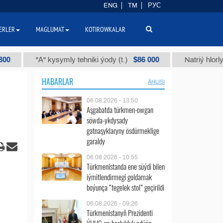
ENG
TM
РУС
ERLER
MAGLUMAT
KOTIROWKALAR
$86 000
"А" kysymly tehniki ýody (t.)
Natriý hlorly (naha
HABARLAR
ÄHLISI
06.08.2026 - 13:50
Aşgabatda türkmen-owgan
söwda-ykdysady
gatnaşyklaryny ösdürmeklige
garaldy
06.08.2026 - 10:55
Türkmenistanda ene süýdi bilen
iýmitlendirmegi goldamak
boýunça “tegelek stol” geçirildi
06.08.2026 - 09:26
Türkmenistanyň Prezidenti