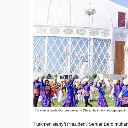
Türkmenistanda Gurban baýramy (Surat: turkmenmetbugat.gov.tm
Türkmenistanyň Prezidenti Serdar Berdimuha