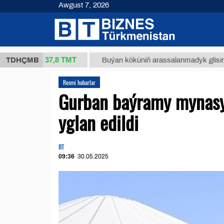
Awgust 7, 2026
37,8 ТМТ
 (kg.)
TDHÇMB
Buýan köküniň arassalanmadyk glisirrizin tu
Resmi habarlar
Gurban baýramy mynasybe
yglan edildi
BT
09:36
30.05.2025