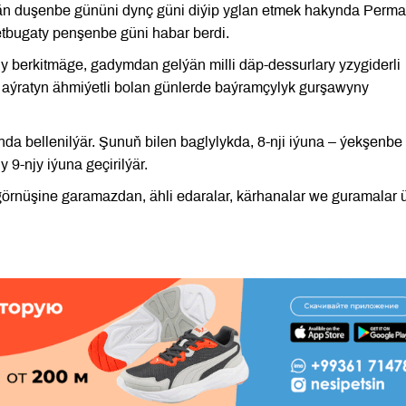
ýän duşenbe gününi dynç güni diýip yglan etmek hakynda Perm
tbugaty penşenbe güni habar berdi.
 berkitmäge, gadymdan gelýän milli däp-dessurlary yzygiderli
 aýratyn ähmiýetli bolan günlerde baýramçylyk gurşawyny
unda bellenilýär. Şunuň bilen baglylykda, 8-nji iýuna – ýekşenbe
9-njy iýuna geçirilýär.
 görnüşine garamazdan, ähli edaralar, kärhanalar we guramalar 