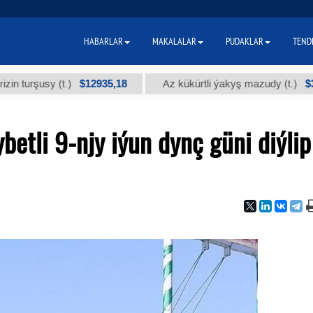
HABARLAR
MAKALALAR
PUDAKLAR
TEND
$12935,18
$300
rşusy (t.)
Az kükürtli ýakyş mazudy (t.)
tli 9-njy iýun dynç güni diýlip