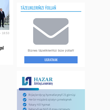
TÄZELIKLERIŇIZI ÝOLLAŇ
- 18:53
gol
Biznes täzelikleriňizi bize ýollaň!
UGRATMAK