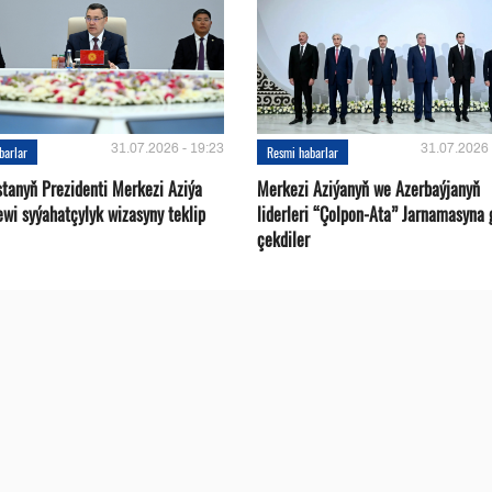
31.07.2026 - 19:23
31.07.2026 
barlar
Resmi habarlar
stanyň Prezidenti Merkezi Aziýa
Merkezi Aziýanyň we Azerbaýjanyň
ewi syýahatçylyk wizasyny teklip
liderleri “Çolpon-Ata” Jarnamasyna 
çekdiler