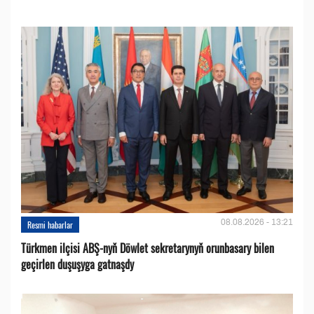
08.08.2026 - 13:21
Resmi habarlar
Türkmen ilçisi ABŞ-nyň Döwlet sekretarynyň orunbasary bilen
geçirlen duşuşyga gatnaşdy