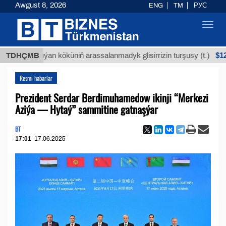
Awgust 8, 2026
ENG
TM
РУС
Toggl
navig
$12935,18
TDHÇMB
Buýan köküniň arassalanmadyk glisirrizin turşusy (t.)
Resmi habarlar
Prezident Serdar Berdimuhamedow ikinji “Merkezi
Aziýa — Hytaý” sammitine gatnaşýar
BT
17:01
17.06.2025