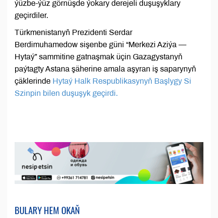
ýüzbe-ýüz görnüşde ýokary derejeli duşuşyklary
geçirdiler.
Türkmenistanyň Prezidenti Serdar
Berdimuhamedow sişenbe güni “Merkezi Aziýa —
Hytaý” sammitine gatnaşmak üçin Gazagystanyň
paýtagty Astana şäherine amala aşyran iş saparynyň
çäklerinde
Hytaý Halk Respublikasynyň Başlygy Si
Szinpin bilen duşuşyk geçirdi.
BULARY HEM OKAŇ