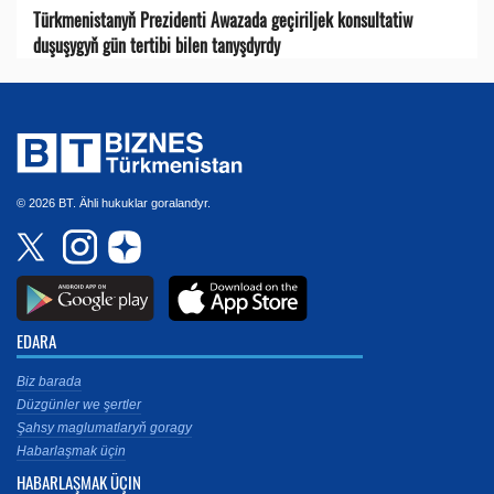
Türkmenistanyň Prezidenti Awazada geçiriljek konsultatiw
duşuşygyň gün tertibi bilen tanyşdyrdy
© 2026 BT. Ähli hukuklar goralandyr.
EDARA
Biz barada
Düzgünler we şertler
Şahsy maglumatlaryň goragy
Habarlaşmak üçin
HABARLAŞMAK ÜÇIN