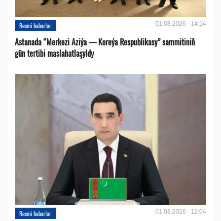
01.08.2026 - 14:14
Resmi habarlar
Astanada “Merkezi Aziýa — Koreýa Respublikasy” sammitiniň
gün tertibi maslahatlaşyldy
01.08.2026 - 12:04
Resmi habarlar