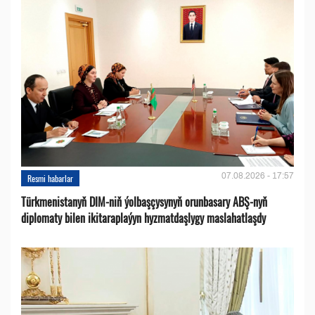
07.08.2026 - 17:57
Resmi habarlar
Türkmenistanyň DIM-niň ýolbaşçysynyň orunbasary ABŞ-nyň
diplomaty bilen ikitaraplaýyn hyzmatdaşlygy maslahatlaşdy