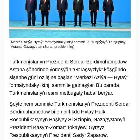
Merkezi Aziýa-Hytaý” formatyndaky ikinji sammit, 2025-nji ýylyň 17-nji iýuny,
Astana, Gazagystan (Surat: president.kg)
Türkmenistanyň Prezidenti Serdar Berdimuhamedow
Astana şäherinde ýerleşýän “Garaşsyzlyk” köşgünde
sişenbe güni öz işine başlan “Merkezi Aziýa — Hytaý”
formatyndaky ikinji sammite gatnaşýar. Bu barada
Türkmenistanyň resmi metbugaty habar berýär.
Şeýle hem sammite Türkmenistanyň Prezidenti Serdar
Berdimuhamedow bilen birlikde Hytaý Halk
Respublikasynyň Başlygy Si Szinpin, Gazagystanyň
Prezidenti Kasym-Žomart Tokaýew, Gyrgyz
Respublikasynyň Prezidenti Sadyr Žaparow,