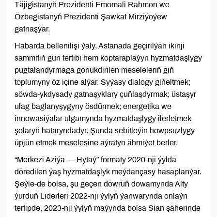
Täjigistanyň Prezidenti Emomali Rahmon we
Özbegistanyň Prezidenti Şawkat Mirziýoýew
gatnaşýar.
Habarda bellenilişi ýaly, Astanada geçirilýän ikinji
sammitiň gün tertibi hem köptaraplaýyn hyzmatdaşlygy
pugtalandyrmaga gönükdirilen meseleleriň giň
toplumyny öz içine alýar. Syýasy dialogy giňeltmek;
söwda-ykdysady gatnaşyklary çuňlaşdyrmak; üstaşyr
ulag baglanyşygyny ösdürmek; energetika we
innowasiýalar ulgamynda hyzmatdaşlygy ilerletmek
şolaryň hataryndadyr. Şunda sebitleýin howpsuzlygy
üpjün etmek meselesine aýratyn ähmiýet berler.
“Merkezi Aziýa — Hytaý” formaty 2020-nji ýylda
döredilen ýaş hyzmatdaşlyk meýdançasy hasaplanýar.
Şeýle-de bolsa, şu geçen döwrüň dowamynda Alty
ýurduň Liderleri 2022-nji ýylyň ýanwarynda onlaýn
tertipde, 2023-nji ýylyň maýynda bolsa Sian şäherinde