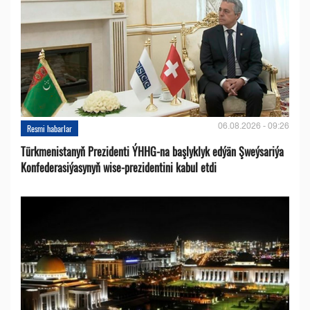
06.08.2026 - 09:26
Resmi habarlar
Türkmenistanyň Prezidenti ÝHHG-na başlyklyk edýän Şweýsariýa
Konfederasiýasynyň wise-prezidentini kabul etdi