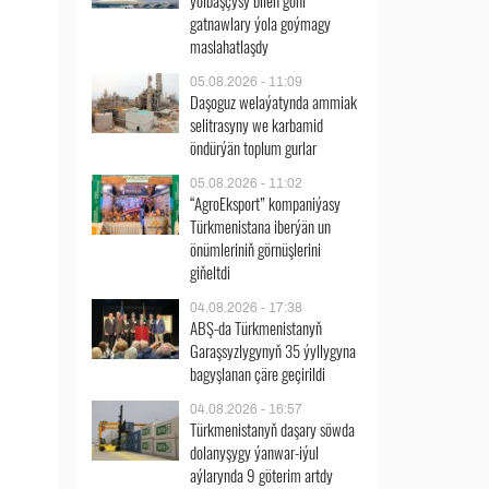
ýolbaşçysy bilen göni
gatnawlary ýola goýmagy
maslahatlaşdy
05.08.2026 - 11:09
Daşoguz welaýatynda ammiak
selitrasyny we karbamid
öndürýän toplum gurlar
05.08.2026 - 11:02
“AgroEksport” kompaniýasy
Türkmenistana iberýän un
önümleriniň görnüşlerini
giňeltdi
04.08.2026 - 17:38
ABŞ-da Türkmenistanyň
Garaşsyzlygynyň 35 ýyllygyna
bagyşlanan çäre geçirildi
04.08.2026 - 16:57
Türkmenistanyň daşary söwda
dolanyşygy ýanwar-iýul
aýlarynda 9 göterim artdy