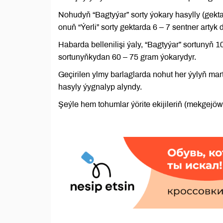
Nohudyň “Bagtyýar” sorty ýokary hasylly (gekta
onuň “Ýerli” sorty gektarda 6 – 7 sentner artyk
Habarda bellenilişi ýaly, “Bagtyýar” sortunyň 
sortunyňkydan 60 – 75 gram ýokarydyr.
Geçirilen ylmy barlaglarda nohut her ýylyň ma
hasyly ýygnalyp alyndy.
Şeýle hem tohumlar ýörite ekijileriň (mekgej