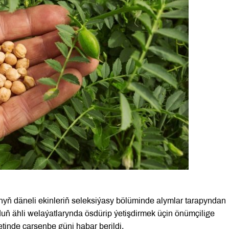
tynyň däneli ekinleriň seleksiýasy bölüminde alymlar tarapyndan
rduň ähli welaýatlarynda ösdürip ýetişdirmek üçin önümçilige
etinde çarşenbe güni habar berildi.