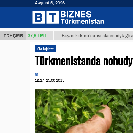
Awgust 6, 2026
37,8 ТМТ
(kg.)
TDHÇMB
Buýan köküniň arassalanmadyk glisirrizin tur
Oba hojalygy
Türkmenistanda nohudyň
BT
12:17
25.06.2025