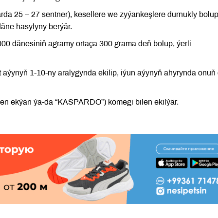
rda 25 – 27 sentner), kesellere we zyýankeşlere durnukly bolup
 däne hasylyny berýär.
1000 dänesiniň agramy ortaça 300 grama deň bolup, ýerli
rt aýynyň 1-10-ny aralygynda ekilip, iýun aýynyň ahyrynda onuň
öwen ekýän ýa-da “KASPARDO”) kömegi bilen ekilýär.