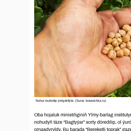
Nohut ösdürilip ýetişdirilýär. (Surat: botanichka.ru)
Oba hojaluk ministrliginiň Ylmy-barlag institu
nohudyň täze “Bagtyýar” sorty döredilip, ol ýu
ornaşdyryldy. Bu barada “Bereketli toprak” gaz