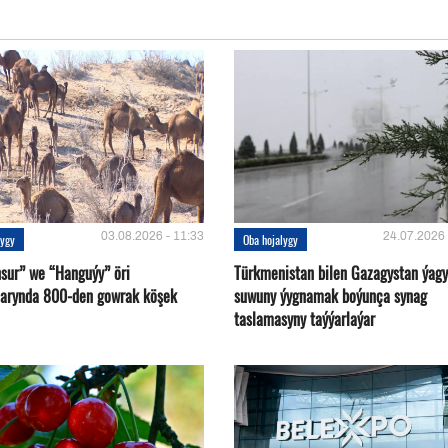
03.08.2026 - 11:33
24.07.2026 
lygy
Oba hojalygy
sur” we “Hanguýy” öri
Türkmenistan bilen Gazagystan ýagy
arynda 800-den gowrak köşek
suwuny ýygnamak boýunça synag
taslamasyny taýýarlaýar