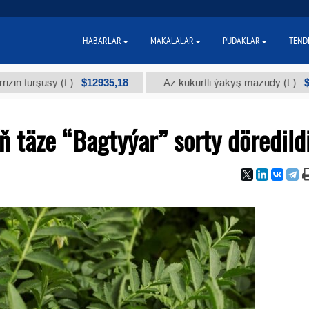
HABARLAR
MAKALALAR
PUDAKLAR
TEND
$12935,18
$300
şusy (t.)
Az kükürtli ýakyş mazudy (t.)
 täze “Bagtyýar” sorty döredild