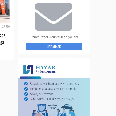
- 17:56
26”
Biznes täzelikleriňizi bize ýollaň!
aga
UGRATMAK