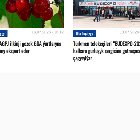
16.07.2026 - 16:12
13.07.2026 
lygy
Oba hojalygy
AGPJ ilkinji gezek GDA ýurtlaryna
Türkmen telekeçileri “BUDEXPO-20
any eksport eder
halkara gurluşyk sergisine gatnaşm
çagyrylýar