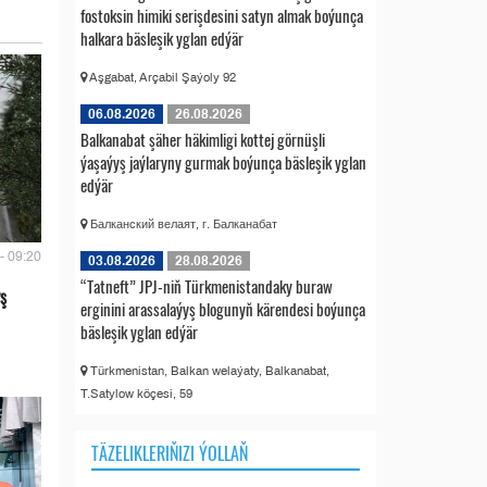
fostoksin himiki serişdesini satyn almak boýunça
halkara bäsleşik yglan edýär
Aşgabat, Arçabil Şaýoly 92
06.08.2026
26.08.2026
Balkanabat şäher häkimligi kottej görnüşli
ýaşaýyş jaýlaryny gurmak boýunça bäsleşik yglan
edýär
Балканский велаят, г. Балканабат
- 09:20
03.08.2026
28.08.2026
“Tatneft” JPJ-niň Türkmenistandaky buraw
ş
erginini arassalaýyş blogunyň kärendesi boýunça
bäsleşik yglan edýär
Türkmenistan, Balkan welaýaty, Balkanabat,
T.Satylow köçesi, 59
TÄZELIKLERIŇIZI ÝOLLAŇ