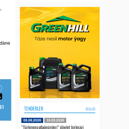
,
 däne
TENDERLER
ÄHLISI
06.08.2026
16.09.2026
“Türkmengallaönümleri” döwlet birleşigi