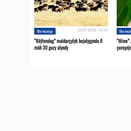
23.07.2026 - 10:35
Oba hojalygy
Oba hoja
“Köýtendag” maldarçylyk hojalygynda 8
“Miwe” 
müň 30 guzy alyndy
çereşný