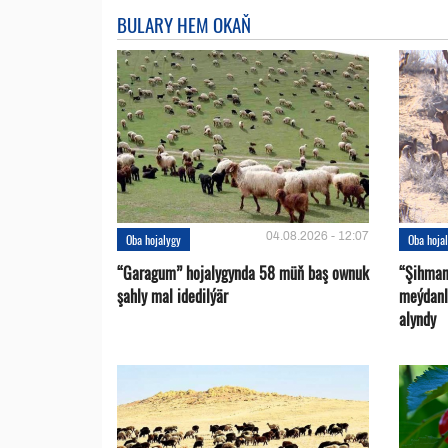
BULARY HEM OKAŇ
04.08.2026 - 12:07
Oba hojalygy
Oba hoja
“Garagum” hojalygynda 58 müň baş ownuk
“Şihman
şahly mal idedilýär
meýdanl
alyndy