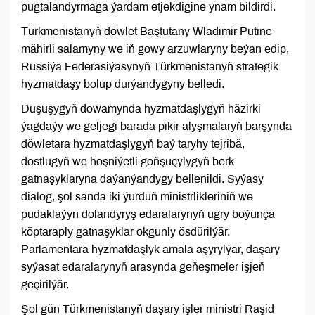
pugtalandyrmaga ýardam etjekdigine ynam bildirdi.
Türkmenistanyň döwlet Baştutany Wladimir Putine
mähirli salamyny we iň gowy arzuwlaryny beýan edip,
Russiýa Federasiýasynyň Türkmenistanyň strategik
hyzmatdaşy bolup durýandygyny belledi.
Duşuşygyň dowamynda hyzmatdaşlygyň häzirki
ýagdaýy we geljegi barada pikir alyşmalaryň barşynda
döwletara hyzmatdaşlygyň baý taryhy tejribä,
dostlugyň we hoşniýetli goňşuçylygyň berk
gatnaşyklaryna daýanýandygy bellenildi. Syýasy
dialog, şol sanda iki ýurduň ministrlikleriniň we
pudaklaýyn dolandyryş edaralarynyň ugry boýunça
köptaraply gatnaşyklar okgunly ösdürilýär.
Parlamentara hyzmatdaşlyk amala aşyrylýar, daşary
syýasat edaralarynyň arasynda geňeşmeler işjeň
geçirilýär.
Şol gün Türkmenistanyň daşary işler ministri Raşid