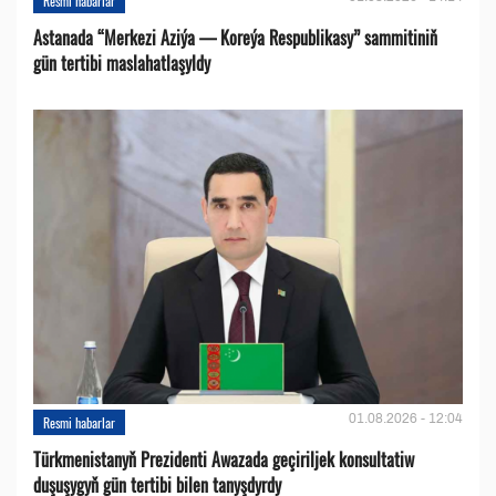
Resmi habarlar
Astanada “Merkezi Aziýa — Koreýa Respublikasy” sammitiniň
gün tertibi maslahatlaşyldy
01.08.2026 - 12:04
Resmi habarlar
Türkmenistanyň Prezidenti Awazada geçiriljek konsultatiw
duşuşygyň gün tertibi bilen tanyşdyrdy