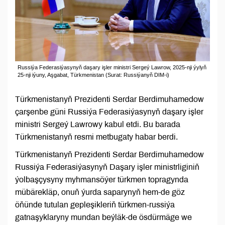
Russiýa Federasiýasynyň daşary işler ministri Sergeý Lawrow, 2025-nji ýylyň
25-nji iýuny, Aşgabat, Türkmenistan (Surat: Russiýanyň DIM-i)
Türkmenistanyň Prezidenti Serdar Berdimuhamedow
çarşenbe güni Russiýa Federasiýasynyň daşary işler
ministri Sergeý Lawrowy kabul etdi. Bu barada
Türkmenistanyň resmi metbugaty habar berdi.
Türkmenistanyň Prezidenti Serdar Berdimuhamedow
Russiýa Federasiýasynyň Daşary işler ministrliginiň
ýolbaşçysyny myhmansöýer türkmen topragynda
mübärekläp, onuň ýurda saparynyň hem-de göz
öňünde tutulan gepleşikleriň türkmen-russiýa
gatnaşyklaryny mundan beýläk-de ösdürmäge we