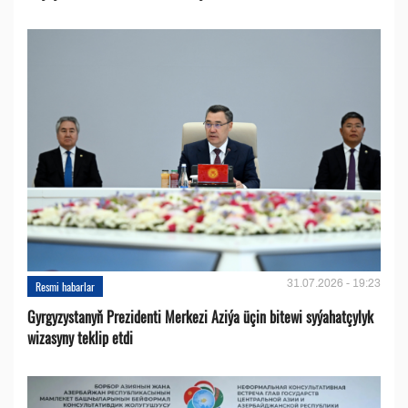
31.07.2026 - 19:23
Resmi habarlar
Gyrgyzystanyň Prezidenti Merkezi Aziýa üçin bitewi syýahatçylyk
wizasyny teklip etdi