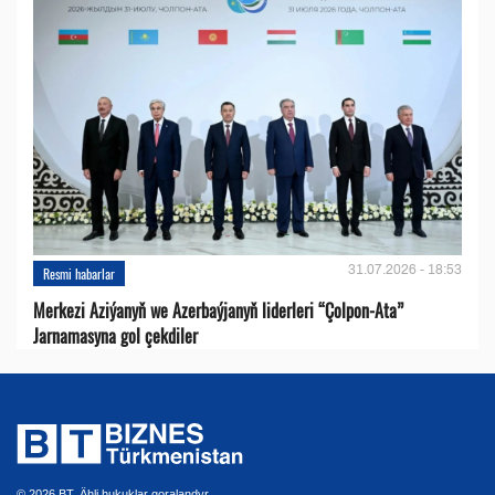
31.07.2026 - 18:53
Resmi habarlar
Merkezi Aziýanyň we Azerbaýjanyň liderleri “Çolpon-Ata”
Jarnamasyna gol çekdiler
© 2026 BT. Ähli hukuklar goralandyr.