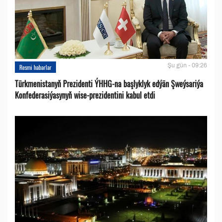
Şu gün - 09:26
Resmi habarlar
Türkmenistanyň Prezidenti ÝHHG-na başlyklyk edýän Şweýsariýa
Konfederasiýasynyň wise-prezidentini kabul etdi