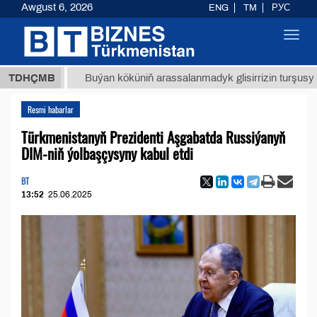
Awgust 6, 2026
ENG
TM
РУС
Toggl
navig
ТМТ
$1
TDHÇMB
Buýan köküniň arassalanmadyk glisirrizin turşusy (t.)
Resmi habarlar
Türkmenistanyň Prezidenti Aşgabatda Russiýanyň
DIM-niň ýolbaşçysyny kabul etdi
BT
13:52
25.06.2025