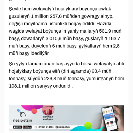
Şeýle hem welaýatyň hojalyklary boýunça owlak-
guzularyň 1 million 257,6 müňden gowragy alnyp,
degişli meýilnama üstünlikli berjaý edildi. Häzirki
wagtda welaýat boýunça iri şahly mallaryň 561,9 müň
başy, dowarlaryň 3 015,6 müň başy, guşlaryň 4 183,7
müň başy, düýeleriň 6 müň başy, gylýallaryň hem 2,8
müň başy idedilýär.
Şu ýylyň tamamlanan bäş aýynda bolsa welaýatyň ähli
hojalyklary boýunça etiň (diri agramda) 63,4 müň
tonnasy, süýdüň 228,3 müň tonnasy, ýumurtganyň hem
108,1 million sanysy öndürildi.