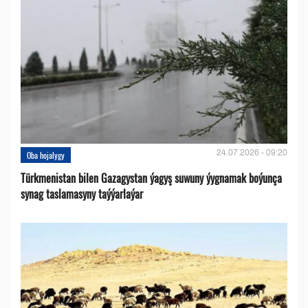
24.07.2026 - 09:20
Oba hojalygy
Türkmenistan bilen Gazagystan ýagyş suwuny ýygnamak boýunça
synag taslamasyny taýýarlaýar