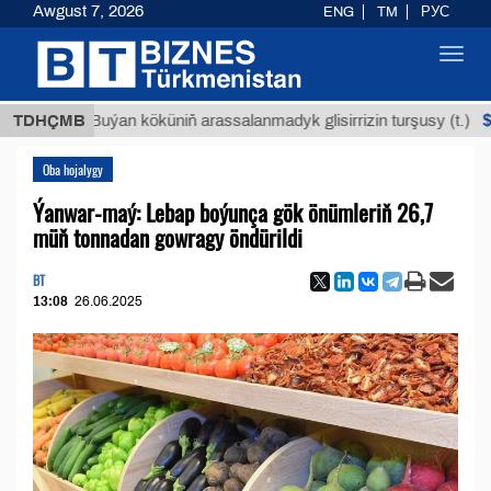
Awgust 7, 2026
ENG
TM
РУС
Toggl
navig
$12935,1
TDHÇMB
Buýan köküniň arassalanmadyk glisirrizin turşusy (t.)
Oba hojalygy
Ýanwar-maý: Lebap boýunça gök önümleriň 26,7
müň tonnadan gowragy öndürildi
BT
13:08
26.06.2025