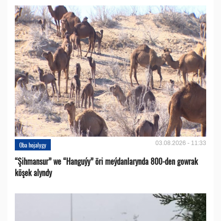
03.08.2026 - 11:33
Oba hojalygy
“Şihmansur” we “Hanguýy” öri meýdanlarynda 800-den gowrak
köşek alyndy