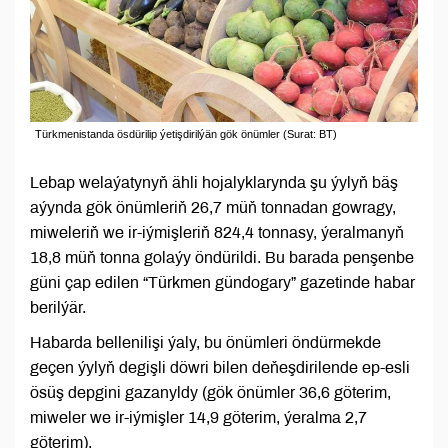
Türkmenistanda ösdürilip ýetişdirilýän gök önümler (Surat: BT)
Lebap welaýatynyň ähli hojalyklarynda şu ýylyň bäş
aýynda gök önümleriň 26,7 müň tonnadan gowragy,
miweleriň we ir-iýmişleriň 824,4 tonnasy, ýeralmanyň
18,8 müň tonna golaýy öndürildi. Bu barada penşenbe
güni çap edilen “Türkmen gündogary” gazetinde habar
berilýär.
Habarda bellenilişi ýaly, bu önümleri öndürmekde
geçen ýylyň degişli döwri bilen deňeşdirilende ep-esli
ösüş depgini gazanyldy (gök önümler 36,6 göterim,
miweler we ir-iýmişler 14,9 göterim, ýeralma 2,7
göterim).