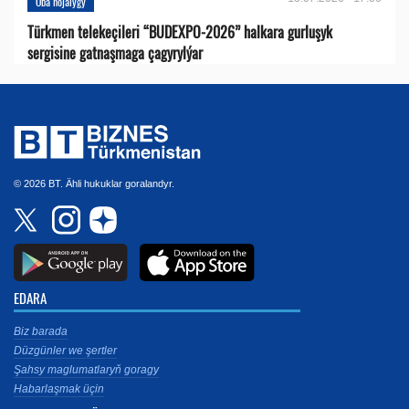
Oba hojalygy
Türkmen telekeçileri “BUDEXPO-2026” halkara gurluşyk
sergisine gatnaşmaga çagyrylýar
© 2026 BT. Ähli hukuklar goralandyr.
EDARA
Biz barada
Düzgünler we şertler
Şahsy maglumatlaryň goragy
Habarlaşmak üçin