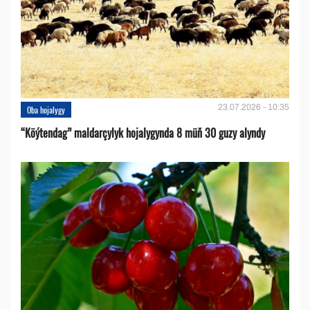
23.07.2026 - 10:35
Oba hojalygy
“Köýtendag” maldarçylyk hojalygynda 8 müň 30 guzy alyndy