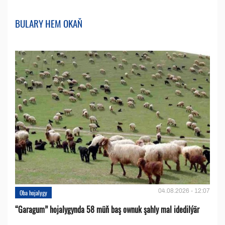
BULARY HEM OKAŇ
04.08.2026 - 12:07
Oba hojalygy
“Garagum” hojalygynda 58 müň baş ownuk şahly mal idedilýär