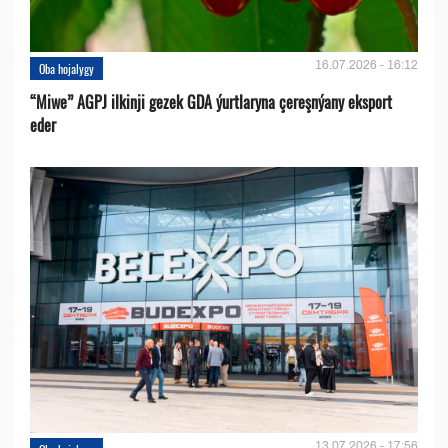
16.07.2026 - 16:12
Oba hojalygy
“Miwe” AGPJ ilkinji gezek GDA ýurtlaryna çereşnýany eksport
eder
13.07.2026 - 17:56