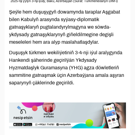
2025-nji ýylyň 3-nji iýuly, Baku, Azerbaýjan (Surat: Türkmenistanyň DIM-i)
Şeýle hem duşuşygyň dowamynda taraplar Aşgabat
bilen Kabulyň arasynda syýasy-diplomatik
gatnaşyklaryň pugtalandyrylmagyna we söwda-
ykdysady gatnaşyklarynyň giňeldilmegine degişli
meseleleri hem ara alyp maslahatlaşdylar.
Duşuşyk türkmen wekiliýetiniň 3-4-nji iýul aralygynda
Hankendi şäherinde geçirilýän Ykdysady
Hyzmatdaşlyk Guramasyna (YHG) agza döwletleriň
sammitine gatnaşmak üçin Azerbaýjana amala aşyran
saparynyň çäklerinde geçirildi.