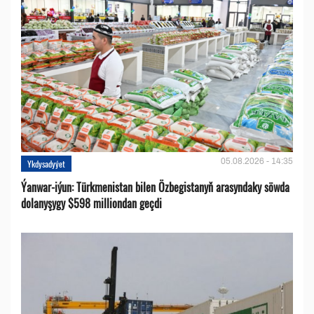
05.08.2026 - 14:35
Ykdysadyýet
Ýanwar-iýun: Türkmenistan bilen Özbegistanyň arasyndaky söwda
dolanyşygy $598 milliondan geçdi