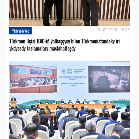
31.07.2026 - 16:53
Ykdysadyýet
Türkmen ilçisi JBIC-iň ýolbaşçysy bilen Türkmenistandaky iri
ykdysady taslamalary maslahatlaşdy