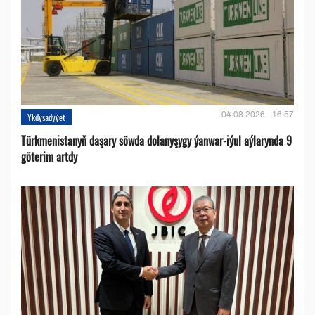
04.08.2026 - 16:57
Ykdysadyýet
Türkmenistanyň daşary söwda dolanyşygy ýanwar-iýul aýlarynda 9
göterim artdy