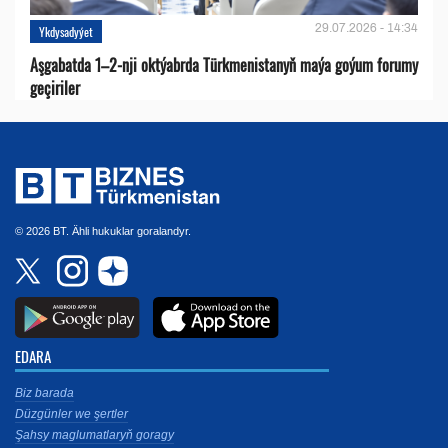
29.07.2026 - 14:34
Ykdysadyýet
Aşgabatda 1–2-nji oktýabrda Türkmenistanyň maýa goýum forumy
geçiriler
© 2026 BT. Ähli hukuklar goralandyr.
EDARA
Biz barada
Düzgünler we şertler
Şahsy maglumatlaryň goragy