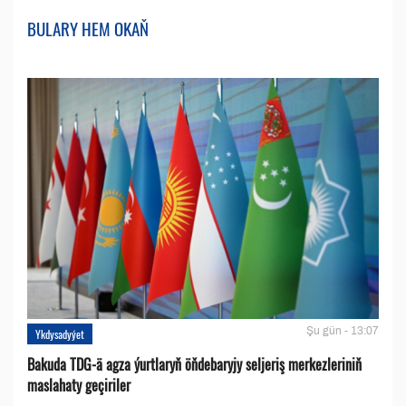
BULARY HEM OKAŇ
Şu gün - 13:07
Ykdysadyýet
Bakuda TDG-ä agza ýurtlaryň öňdebaryjy seljeriş merkezleriniň
maslahaty geçiriler