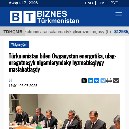
Awgust 7, 2026
ENG
TM
РУС
Toggl
navig
$12935,18
ýan köküniň arassalanmadyk glisirrizin turşusy (t.)
TDHÇMB
Ykdysadyýet
Türkmenistan bilen Owganystan energetika, ulag-
aragatnaşyk ulgamlaryndaky hyzmatdaşlygy
maslahatlaşdy
BT
19:01
03.07.2025