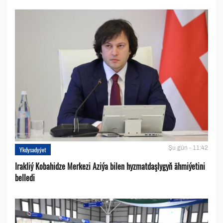
Şu gün - 11:42
Ykdysadyýet
Irakliý Kobahidze Merkezi Aziýa bilen hyzmatdaşlygyň ähmiýetini
belledi