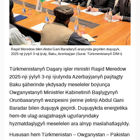
Raşid Meredow bilen Abdul Gani Baradaryň arasynda geçirilen duşuşyk,
2025-nji ýylyň 3-nji iýuly, Baku, Azerbaýjan (Surat: Türkmenistanyň DIM-i)
Türkmenistanyň Daşary işler ministri Raşid Meredow
2025-nji ýylyň 3-nji iýulynda Azerbaýjanyň paýtagty
Baku şäherinde ykdysady meseleler boýunça
Owganystanyň Ministrler Kabinetiniň Başlygynyň
Orunbasarynyň wezipesini ýerine ýetiriji Abdul Gani
Baradar bilen duşuşyk geçirdi. Duşuşykda energetika
hem-de ulag-aragatnaşyk ugurlaryndaky
hyzmatdaşlygyň meseleleri ara alnyp maslahatlaşyldy.
Hususan hem Türkmenistan – Owganystan – Pakistan