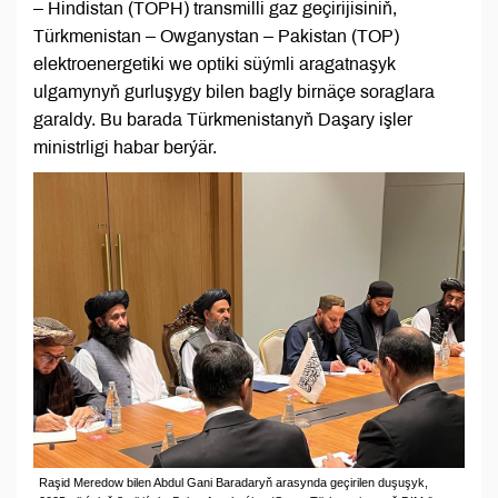
– Hindistan (TOPH) transmilli gaz geçirijisiniň,
Türkmenistan – Owganystan – Pakistan (TOP)
elektroenergetiki we optiki süýmli aragatnaşyk
ulgamynyň gurluşygy bilen bagly birnäçe soraglara
garaldy. Bu barada Türkmenistanyň Daşary işler
ministrligi habar berýär.
Raşid Meredow bilen Abdul Gani Baradaryň arasynda geçirilen duşuşyk,