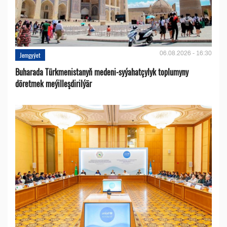
06.08.2026 - 16:30
Jemgyýet
Buharada Türkmenistanyň medeni-syýahatçylyk toplumyny
döretmek meýilleşdirilýär