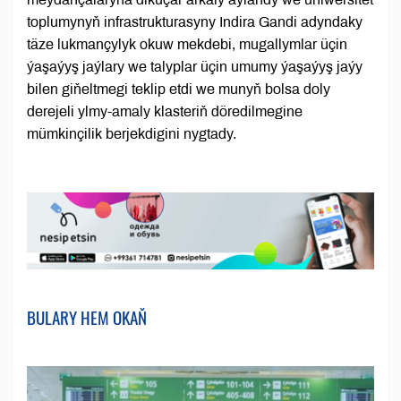
toplumynyň infrastrukturasyny Indira Gandi adyndaky
täze lukmançylyk okuw mekdebi, mugallymlar üçin
ýaşaýyş jaýlary we talyplar üçin umumy ýaşaýyş jaýy
bilen giňeltmegi teklip etdi we munyň bolsa doly
derejeli ylmy-amaly klasteriň döredilmegine
mümkinçilik berjekdigini nygtady.
BULARY HEM OKAŇ