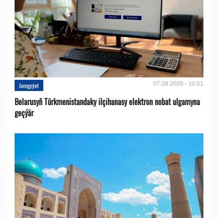
07.08.2026 - 10:01
Jemgyýet
Belarusyň Türkmenistandaky ilçihanasy elektron nobat ulgamyna
geçýär