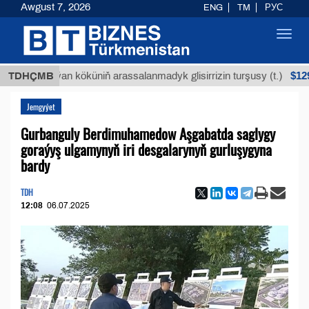
Awgust 7, 2026
ENG
TM
РУС
Toggl
navig
$12935,18
Buýan köküniň arassalanmadyk glisirrizin turşusy (t.)
TDHÇMB
Jemgyýet
Gurbanguly Berdimuhamedow Aşgabatda saglygy
goraýyş ulgamynyň iri desgalarynyň gurluşygyna
bardy
TDH
12:08
06.07.2025