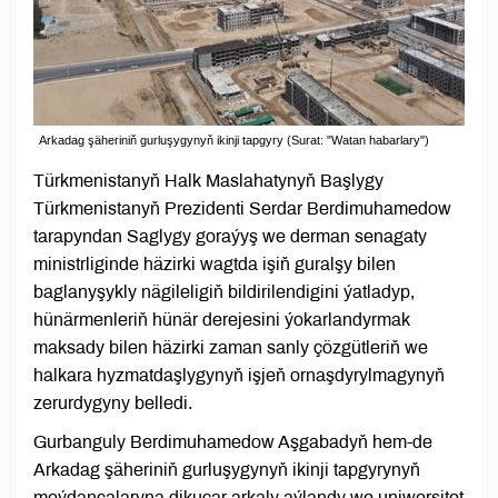
Arkadag şäheriniň gurluşygynyň ikinji tapgyry (Surat: "Watan habarlary")
Türkmenistanyň Halk Maslahatynyň Başlygy
Türkmenistanyň Prezidenti Serdar Berdimuhamedow
tarapyndan Saglygy goraýyş we derman senagaty
ministrliginde häzirki wagtda işiň guralşy bilen
baglanyşykly nägileligiň bildirilendigini ýatladyp,
hünärmenleriň hünär derejesini ýokarlandyrmak
maksady bilen häzirki zaman sanly çözgütleriň we
halkara hyzmatdaşlygynyň işjeň ornaşdyrylmagynyň
zerurdygyny belledi.
Gurbanguly Berdimuhamedow Aşgabadyň hem-de
Arkadag şäheriniň gurluşygynyň ikinji tapgyrynyň
meýdançalaryna dikuçar arkaly aýlandy we uniwersitet