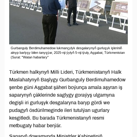
Gurbanguly Berdimuhamedow lukmançylyk desgalarynyň gurluşyk işleriniň
alnyp barlyşy bilen tanyşýar, 2025-nji ýylyň 5-nji iýuly, Aşgabat, Türkmenistan
(Surat: "Watan habarlary"
Türkmen halkynyň Milli Lideri, Türkmenistanyň Halk
Maslahatynyň Başlygy Gurbanguly Berdimuhamedow
şenbe güni Aşgabat şäheri boýunça amala aşyran iş
saparynyň çäklerinde saglygy goraýyş ulgamyna
degişli iri gurluşyk desgalaryna baryp gördi we
pudagyň ösdürilmeginde ileri tutulýan ugurlary
kesgitledi. Bu barada Türkmenistanyň resmi
metbugaty habar berýär.
Saparyň dowamynda Ministrler Kabinetiniň