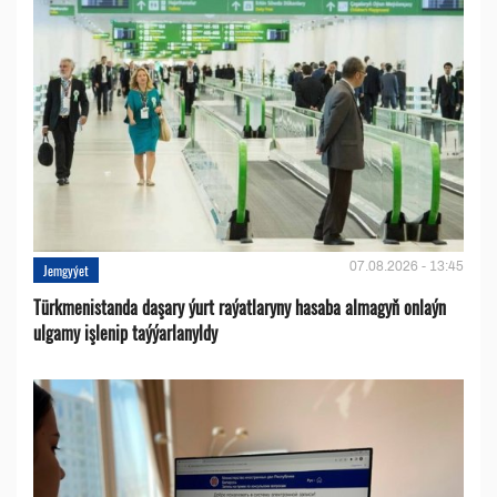
07.08.2026 - 13:45
Jemgyýet
Türkmenistanda daşary ýurt raýatlaryny hasaba almagyň onlaýn
ulgamy işlenip taýýarlanyldy