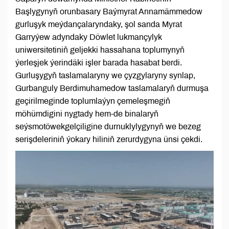
Başlygynyň orunbasary Baýmyrat Annamämmedow
gurluşyk meýdançalaryndaky, şol sanda Myrat
Garryýew adyndaky Döwlet lukmançylyk
uniwersitetiniň geljekki hassahana toplumynyň
ýerleşjek ýerindäki işler barada hasabat berdi.
Gurluşygyň taslamalaryny we çyzgylaryny synlap,
Gurbanguly Berdimuhamedow taslamalaryň durmuşa
geçirilmeginde toplumlaýyn çemeleşmegiň
möhümdigini nygtady hem-de binalaryň
seýsmotöwekgelçiligine durnuklylygynyň we bezeg
serişdeleriniň ýokary hiliniň zerurdygyna ünsi çekdi.