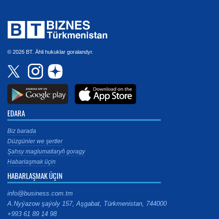
© 2026 BT. Ähli hukuklar goralandyr.
EDARA
Biz barada
Düzgünler we şertler
Şahsy maglumatlaryň goragy
Habarlaşmak üçin
HABARLAŞMAK ÜÇIN
info@business.com.tm
A.Nyýazow şaýoly 157, Aşgabat, Türkmenistan, 744000
+993 61 89 14 98