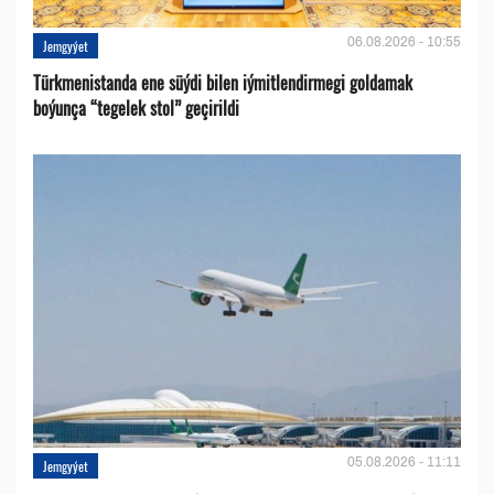
06.08.2026 - 10:55
Jemgyýet
Türkmenistanda ene süýdi bilen iýmitlendirmegi goldamak
boýunça “tegelek stol” geçirildi
05.08.2026 - 11:11
Jemgyýet