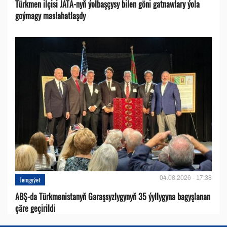
Türkmen ilçisi JATA-nyň ýolbaşçysy bilen göni gatnawlary ýola
goýmagy maslahatlaşdy
04.08.2026 - 17:38
Jemgyýet
ABŞ-da Türkmenistanyň Garaşsyzlygynyň 35 ýyllygyna bagyşlanan
çäre geçirildi