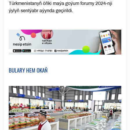
Türkmenistanyň öňki maýa goýum forumy 2024-nji
ýylyň sentýabr aýynda geçirildi.
BULARY HEM OKAŇ