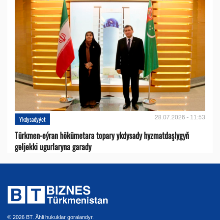
28.07.2026 - 11:53
Ykdysadyýet
Türkmen-eýran hökümetara topary ykdysady hyzmatdaşlygyň
geljekki ugurlaryna garady
© 2026 BT. Ähli hukuklar goralandyr.