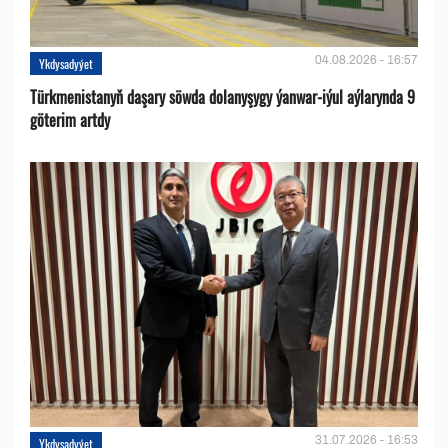
04.08.2026 - 16:57
Ykdysadyýet
Türkmenistanyň daşary söwda dolanyşygy ýanwar-iýul aýlarynda 9
göterim artdy
31.07.2026 - 16:53
Ykdysadyýet