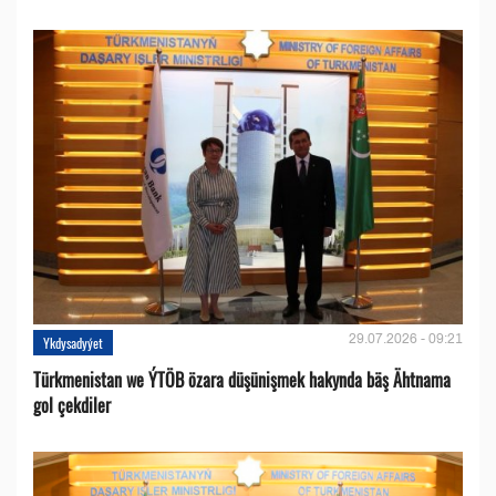
29.07.2026 - 09:21
Ykdysadyýet
Türkmenistan we ÝTÖB özara düşünişmek hakynda bäş Ähtnama
gol çekdiler