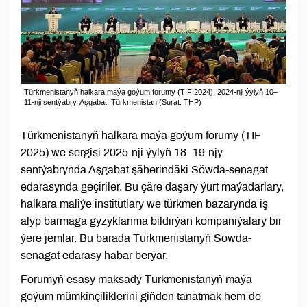
Türkmenistanyň halkara maýa goýum forumy (TIF 2024), 2024-nji ýylyň 10–
11-nji sentýabry, Aşgabat, Türkmenistan (Surat: THP)
Türkmenistanyň halkara maýa goýum forumy (TIF
2025) we sergisi 2025-nji ýylyň 18–19-njy
sentýabrynda Aşgabat şäherindäki Söwda-senagat
edarasynda geçiriler. Bu çäre daşary ýurt maýadarlary,
halkara maliýe institutlary we türkmen bazarynda iş
alyp barmaga gyzyklanma bildirýän kompaniýalary bir
ýere jemlär. Bu barada Türkmenistanyň Söwda-
senagat edarasy habar berýär.
Forumyň esasy maksady Türkmenistanyň maýa
goýum mümkinçiliklerini giňden tanatmak hem-de