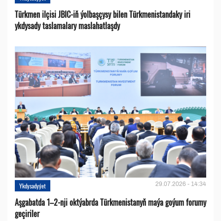
Türkmen ilçisi JBIC-iň ýolbaşçysy bilen Türkmenistandaky iri
ykdysady taslamalary maslahatlaşdy
29.07.2026 - 14:34
Ykdysadyýet
Aşgabatda 1–2-nji oktýabrda Türkmenistanyň maýa goýum forumy
geçiriler