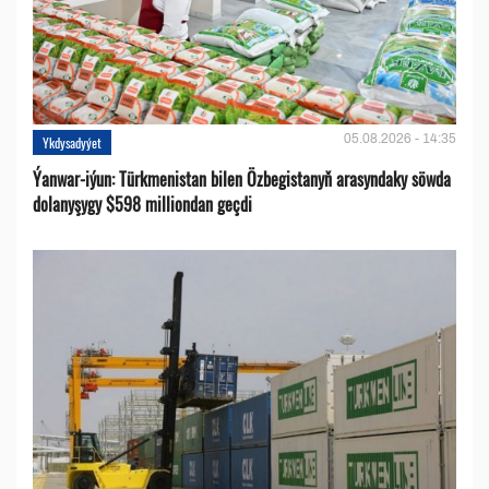
05.08.2026 - 14:35
Ykdysadyýet
Ýanwar-iýun: Türkmenistan bilen Özbegistanyň arasyndaky söwda
dolanyşygy $598 milliondan geçdi