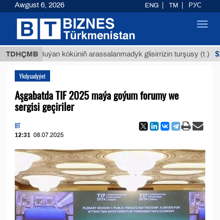
Awgust 6, 2026
ENG
TM
РУС
Toggl
navig
$12935,1
TDHÇMB
Buýan köküniň arassalanmadyk glisirrizin turşusy (t.)
Ykdysadyýet
Aşgabatda TIF 2025 maýa goýum forumy we
sergisi geçiriler
BT
12:31
08.07.2025