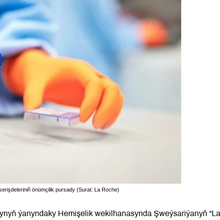
işdeleriniň önümçilik pursady (Surat: La Roche)
nyň ýanyndaky Hemişelik wekilhanasynda Şweýsariýanyň “L