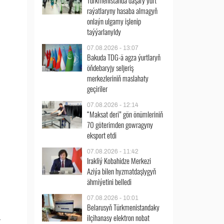
Türkmenistanda daşary ýurt
raýatlaryny hasaba almagyň
onlaýn ulgamy işlenip
taýýarlanyldy
07.08.2026 - 13:07
Bakuda TDG-ä agza ýurtlaryň
öňdebaryjy seljeriş
merkezleriniň maslahaty
geçiriler
07.08.2026 - 12:14
“Maksat deri” gön önümleriniň
70 göterimden gowragyny
eksport etdi
07.08.2026 - 11:42
Irakliý Kobahidze Merkezi
Aziýa bilen hyzmatdaşlygyň
ähmiýetini belledi
07.08.2026 - 10:01
Belarusyň Türkmenistandaky
ilçihanasy elektron nobat
a