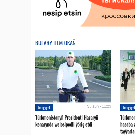
BULARY HEM OKAŇ
Şu gün - 11:23
Jemgyýet
Jemgyýe
Türkmenistanyň Prezidenti Hazaryň
Türkmen
kenarynda welosipedli ýöriş etdi
hasaba 
taýýarla