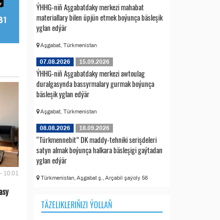
ÝHHG-niň Aşgabatdaky merkezi mahabat
materiallary bilen üpjün etmek boýunça bäsleşik
yglan edýär
Aşgabat, Türkmenistan
07.08.2026
15.09.2026
ÝHHG-niň Aşgabatdaky merkezi awtoulag
duralgasynda bassyrmalary gurmak boýunça
bäsleşik yglan edýär
Aşgabat, Türkmenistan
08.08.2026
18.09.2026
“Türkmennebit” DK maddy-tehniki serişdeleri
satyn almak boýunça halkara bäsleşigi gaýtadan
yglan edýär
- 10:01
Türkmenistan, Aşgabat ş., Arçabil şaýoly 56
asy
TÄZELIKLERIŇIZI ÝOLLAŇ