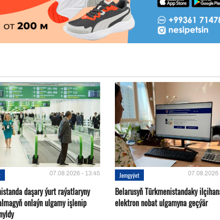
07.08.2026 - 13:45
07.08.2026 
t
Jemgyýet
istanda daşary ýurt raýatlaryny
Belarusyň Türkmenistandaky ilçihan
almagyň onlaýn ulgamy işlenip
elektron nobat ulgamyna geçýär
nyldy