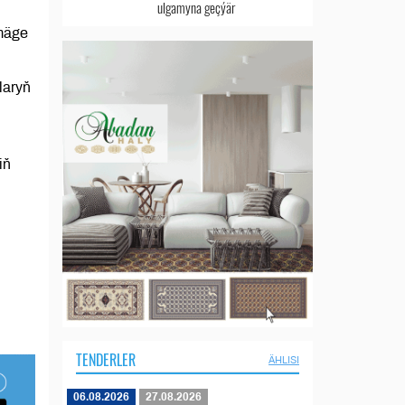
ulgamyna geçýär
rmäge
laryň
iň
TENDERLER
ÄHLISI
06.08.2026
27.08.2026