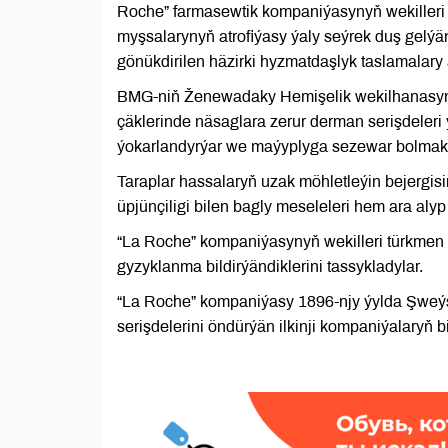
Roche” farmasewtik kompaniýasynyň wekilleri b
myşsalarynyň atrofiýasy ýaly seýrek duş gelý
gönükdirilen häzirki hyzmatdaşlyk taslamalary 
BMG-niň Ženewadaky Hemişelik wekilhanasyny
çäklerinde näsaglara zerur derman serişdeleri ýe
ýokarlandyrýar we maýyplyga sezewar bolmak
Taraplar hassalaryň uzak möhletleýin bejergisi
üpjünçiligi bilen bagly meseleleri hem ara alyp
“La Roche” kompaniýasynyň wekilleri türkmen 
gyzyklanma bildirýändiklerini tassykladylar.
“La Roche” kompaniýasy 1896-njy ýylda Şweýsa
serişdelerini öndürýän ilkinji kompaniýalaryň bir