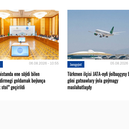
06.08.2026 - 10:55
05.08.2026 
t
Jemgyýet
istanda ene süýdi bilen
Türkmen ilçisi JATA-nyň ýolbaşçysy 
ndirmegi goldamak boýunça
göni gatnawlary ýola goýmagy
 stol” geçirildi
maslahatlaşdy