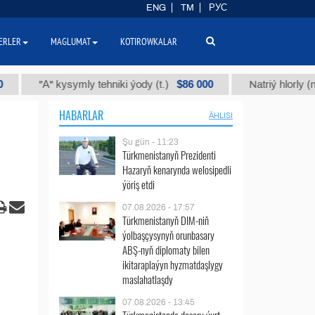
ENG
TM
РУС
ERLER
MAGLUMAT
KOTIROWKALAR
$86 000
"А" kysymly tehniki ýody (t.)
Natriý hlorly (nahar duz
HABARLAR
ÄHLISI
Şu gün - 11:23
Türkmenistanyň Prezidenti
Hazaryň kenarynda welosipedli
ýöriş etdi
07.08.2026 - 17:57
Türkmenistanyň DIM-niň
ýolbaşçysynyň orunbasary
ABŞ-nyň diplomaty bilen
ikitaraplaýyn hyzmatdaşlygy
maslahatlaşdy
07.08.2026 - 13:45