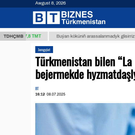
Awgust 8, 2026
37,8 ТМТ
.)
TDHÇMB
Buýan köküniň arassalanmadyk glisirrizin turşus
Jemgyýet
Türkmenistan bilen “La 
bejermekde hyzmatdaşl
BT
16:12
08.07.2025