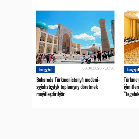
06.08.2026 - 16:30
Jemgyýet
Jemgyýe
Buharada Türkmenistanyň medeni-
Türkmen
syýahatçylyk toplumyny döretmek
iýmitle
meýilleşdirilýär
“tegelek