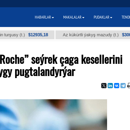
HABARLAR
MAKALALAR
PUDAKLAR
TEND
$12935,18
$300
y (t.)
Az kükürtli ýakyş mazudy (t.)
Roche” seýrek çaga kesellerini
ygy pugtalandyrýar