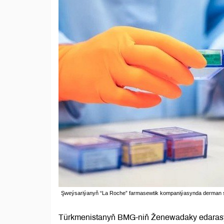
Şweýsariýanyň “La Roche” farmasewtik kompaniýasynda derman ser
Türkmenistanyň BMG-niň Ženewadaky edarasy