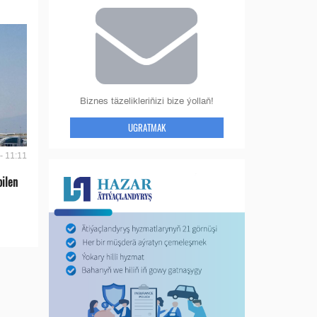
Biznes täzelikleriňizi bize ýollaň!
UGRATMAK
- 11:11
bilen