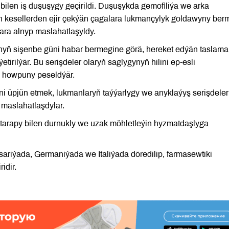
ilen iş duşuşygy geçirildi. Duşuşykda gemofiliýa we arka
än kesellerden ejir çekýän çagalara lukmançylyk goldawyny be
ara alnyp maslahatlaşyldy.
ň sişenbe güni habar bermegine görä, hereket edýän taslama
tirilýär. Bu serişdeler olaryň saglygynyň hilini ep-esli
 howpuny peseldýär.
ni üpjün etmek, lukmanlaryň taýýarlygy we anyklaýyş serişdeler
 maslahatlaşdylar.
tarapy bilen durnukly we uzak möhletleýin hyzmatdaşlyga
riýada, Germaniýada we Italiýada döredilip, farmasewtiki
idir.