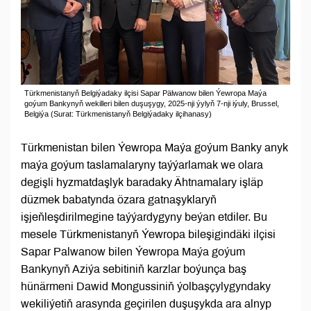
Türkmenistanyň Belgiýadaky ilçisi Sapar Pälwanow bilen Ýewropa Maýa
goýum Bankynyň wekilleri bilen duşuşygy, 2025-nji ýylyň 7-nji iýuly, Brussel,
Belgiýa (Surat: Türkmenistanyň Belgiýadaky ilçihanasy)
Türkmenistan bilen Ýewropa Maýa goýum Banky anyk
maýa goýum taslamalaryny taýýarlamak we olara
degişli hyzmatdaşlyk baradaky Ähtnamalary işläp
düzmek babatynda özara gatnaşyklaryň
işjeňleşdirilmegine taýýardygyny beýan etdiler. Bu
mesele Türkmenistanyň Ýewropa bileşigindäki ilçisi
Sapar Palwanow bilen Ýewropa Maýa goýum
Bankynyň Aziýa sebitiniň karzlar boýunça baş
hünärmeni Dawid Mongussiniň ýolbaşçylygyndaky
wekiliýetiň arasynda geçirilen duşuşykda ara alnyp