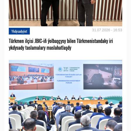
31.07.2026 - 16:53
Ykdysadyýet
Türkmen ilçisi JBIC-iň ýolbaşçysy bilen Türkmenistandaky iri
ykdysady taslamalary maslahatlaşdy