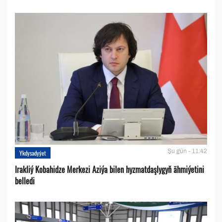
Şu gün - 11:42
Ykdysadyýet
Irakliý Kobahidze Merkezi Aziýa bilen hyzmatdaşlygyň ähmiýetini
belledi