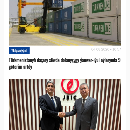
04.08.2026 - 16:57
Ykdysadyýet
Türkmenistanyň daşary söwda dolanyşygy ýanwar-iýul aýlarynda 9
göterim artdy