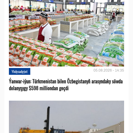
05.08.2026 - 14:35
Ykdysadyýet
Ýanwar-iýun: Türkmenistan bilen Özbegistanyň arasyndaky söwda
dolanyşygy $598 milliondan geçdi