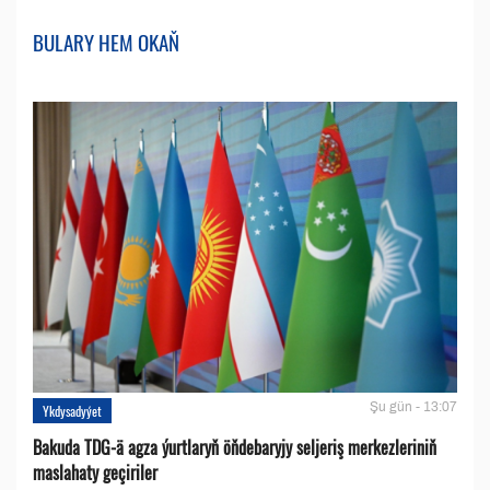
BULARY HEM OKAŇ
Şu gün - 13:07
Ykdysadyýet
Bakuda TDG-ä agza ýurtlaryň öňdebaryjy seljeriş merkezleriniň
maslahaty geçiriler