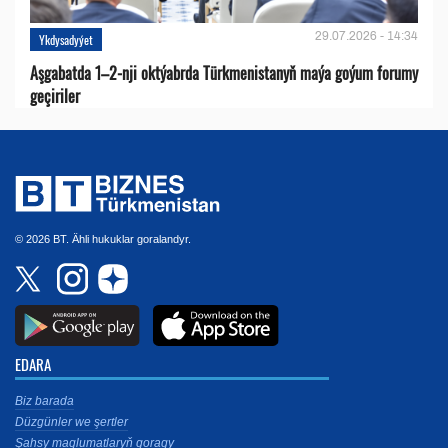
29.07.2026 - 14:34
Ykdysadyýet
Aşgabatda 1–2-nji oktýabrda Türkmenistanyň maýa goýum forumy
geçiriler
© 2026 BT. Ähli hukuklar goralandyr.
EDARA
Biz barada
Düzgünler we şertler
Şahsy maglumatlaryň goragy