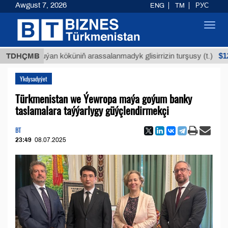
Awgust 7, 2026
ENG
TM
РУС
Toggl
navig
$12935,18
TDHÇMB
Buýan köküniň arassalanmadyk glisirrizin turşusy (t.)
Ykdysadyýet
Türkmenistan we Ýewropa maýa goýum banky
taslamalara taýýarlygy güýçlendirmekçi
BT
23:49
08.07.2025