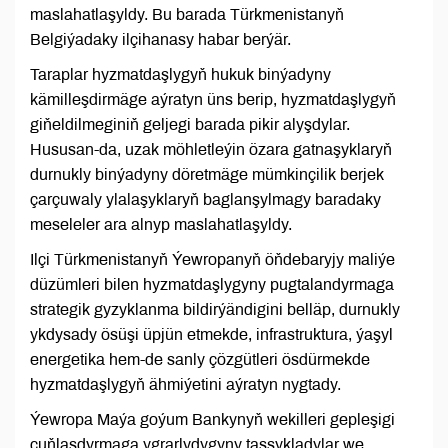
maslahatlaşyldy. Bu barada Türkmenistanyň
Belgiýadaky ilçihanasy habar berýär.
Taraplar hyzmatdaşlygyň hukuk binýadyny
kämilleşdirmäge aýratyn üns berip, hyzmatdaşlygyň
giňeldilmeginiň geljegi barada pikir alyşdylar.
Hususan-da, uzak möhletleýin özara gatnaşyklaryň
durnukly binýadyny döretmäge mümkinçilik berjek
çarçuwaly ylalaşyklaryň baglanşylmagy baradaky
meseleler ara alnyp maslahatlaşyldy.
Ilçi Türkmenistanyň Ýewropanyň öňdebaryjy maliýe
düzümleri bilen hyzmatdaşlygyny pugtalandyrmaga
strategik gyzyklanma bildirýändigini belläp, durnukly
ykdysady ösüşi üpjün etmekde, infrastruktura, ýaşyl
energetika hem-de sanly çözgütleri ösdürmekde
hyzmatdaşlygyň ähmiýetini aýratyn nygtady.
Ýewropa Maýa goýum Bankynyň wekilleri gepleşigi
çuňlaşdyrmaga ygrarlydygyny tassykladylar we