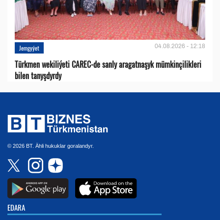
04.08.2026 - 12:18
Jemgyýet
Türkmen wekiliýeti CAREC-de sanly aragatnaşyk mümkinçilikleri
bilen tanyşdyrdy
© 2026 BT. Ähli hukuklar goralandyr.
EDARA