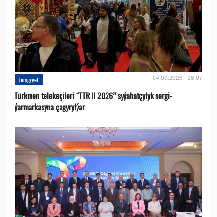
04.08.2026 - 16:07
Jemgyýet
Türkmen telekeçileri “TTR II 2026” syýahatçylyk sergi-
ýarmarkasyna çagyrylýar