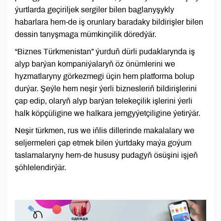
ýurtlarda geçiriljek sergiler bilen baglanyşykly
habarlara hem-de iş orunlary baradaky bildirişler bilen
dessin tanyşmaga mümkinçilik döredýär.
“Biznes Türkmenistan” ýurduň dürli pudaklarynda iş
alyp barýan kompaniýalaryň öz önümlerini we
hyzmatlaryny görkezmegi üçin hem platforma bolup
durýar. Şeýle hem neşir ýerli biznesleriň bildirişlerini
çap edip, olaryň alyp barýan telekeçilik işlerini ýerli
halk köpçüligine we halkara jemgyýetçiligine ýetirýär.
Neşir türkmen, rus we iňlis dillerinde makalalary we
seljermeleri çap etmek bilen ýurtdaky maýa goýum
taslamalaryny hem-de hususy pudagyň ösüşini işjeň
şöhlelendirýär.