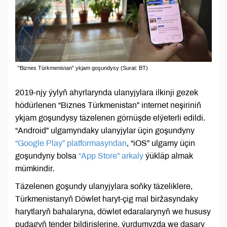
"Biznes Türkmenistan" ykjam goşundysy (Surat: BT)
2019-njy ýylyň ahyrlarynda ulanyjylara ilkinji gezek
hödürlenen “Biznes Türkmenistan” internet neşiriniň
ykjam goşundysy täzelenen görnüşde elýeterli edildi.
“Android” ulgamyndaky ulanyjylar üçin goşundyny
“Google Play” platformasyndan
, “iOS” ulgamy üçin
goşundyny bolsa
“App Store” arkaly
ýükläp almak
mümkindir.
Täzelenen goşundy ulanyjylara soňky täzeliklere,
Türkmenistanyň Döwlet haryt-çig mal biržasyndaky
harytlaryň bahalaryna, döwlet edaralarynyň we hususy
pudagyň tender bildirişlerine, ýurdumyzda we daşary