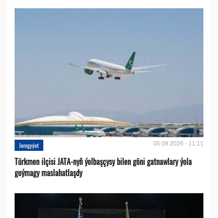
05.08.2026 - 11:11
Jemgyýet
Türkmen ilçisi JATA-nyň ýolbaşçysy bilen göni gatnawlary ýola
goýmagy maslahatlaşdy