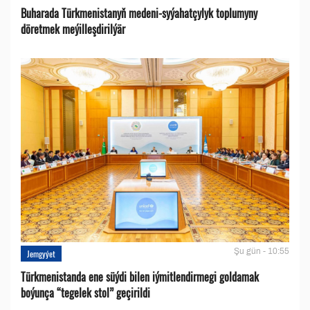
Buharada Türkmenistanyň medeni-syýahatçylyk toplumyny
döretmek meýilleşdirilýär
Şu gün - 10:55
Jemgyýet
Türkmenistanda ene süýdi bilen iýmitlendirmegi goldamak
boýunça “tegelek stol” geçirildi