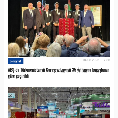
04.08.2026 - 17:38
Jemgyýet
ABŞ-da Türkmenistanyň Garaşsyzlygynyň 35 ýyllygyna bagyşlanan
çäre geçirildi