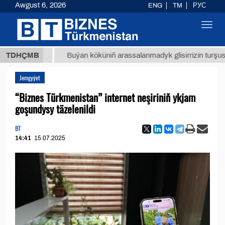
Awgust 6, 2026
ENG
TM
РУС
Toggl
navig
8 ТМТ
TDHÇMB
Buýan köküniň arassalanmadyk glisirrizin turşusy (t.)
Jemgyýet
“Biznes Türkmenistan” internet neşiriniň ykjam
goşundysy täzelenildi
BT
14:41
15.07.2025