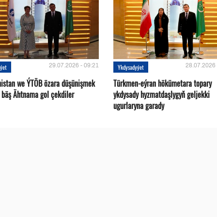
29.07.2026 - 09:21
28.07.2026 
ýet
Ykdysadyýet
istan we ÝTÖB özara düşünişmek
Türkmen-eýran hökümetara topary
 bäş Ähtnama gol çekdiler
ykdysady hyzmatdaşlygyň geljekki
ugurlaryna garady