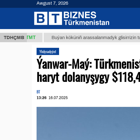
Awgust 7, 2026
37,8 ТМТ
TDHÇMB
Buýan köküniň arassalanmadyk glisirrizin turşusy (
Ykdysadyýet
Ýanwar-Maý: Türkmenist
haryt dolanyşygy $118,4
BT
13:26
16.07.2025