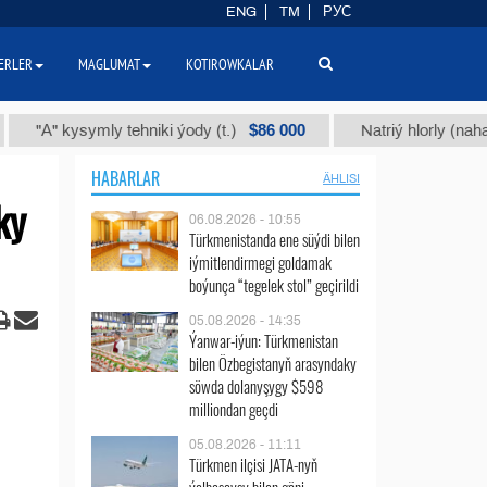
ENG
TM
РУС
ERLER
MAGLUMAT
KOTIROWKALAR
$86 000
" kysymly tehniki ýody (t.)
Natriý hlorly (nahar duzy)
HABARLAR
ÄHLISI
ky
06.08.2026 - 10:55
Türkmenistanda ene süýdi bilen
iýmitlendirmegi goldamak
boýunça “tegelek stol” geçirildi
05.08.2026 - 14:35
Ýanwar-iýun: Türkmenistan
bilen Özbegistanyň arasyndaky
söwda dolanyşygy $598
milliondan geçdi
05.08.2026 - 11:11
Türkmen ilçisi JATA-nyň