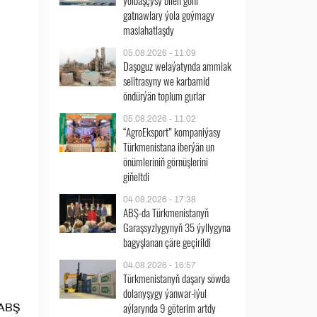
ýolbaşçysy bilen göni
gatnawlary ýola goýmagy
maslahatlaşdy
05.08.2026 - 11:09
Daşoguz welaýatynda ammiak
selitrasyny we karbamid
öndürýän toplum gurlar
05.08.2026 - 11:02
“AgroEksport” kompaniýasy
Türkmenistana iberýän un
önümleriniň görnüşlerini
giňeltdi
04.08.2026 - 17:38
ABŞ-da Türkmenistanyň
Garaşsyzlygynyň 35 ýyllygyna
bagyşlanan çäre geçirildi
04.08.2026 - 16:57
Türkmenistanyň daşary söwda
dolanyşygy ýanwar-iýul
aýlarynda 9 göterim artdy
 ABŞ