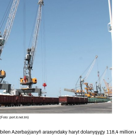
oto: port.it.net.tm)
n bilen Azerbaýjanyň arasyndaky haryt dolanyşygy 118,4 million