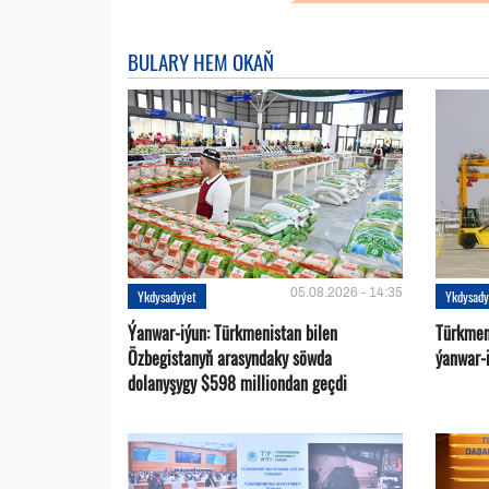
BULARY HEM OKAŇ
05.08.2026 - 14:35
Ykdysadyýet
Ykdysady
Ýanwar-iýun: Türkmenistan bilen
Türkmen
Özbegistanyň arasyndaky söwda
ýanwar-i
dolanyşygy $598 milliondan geçdi