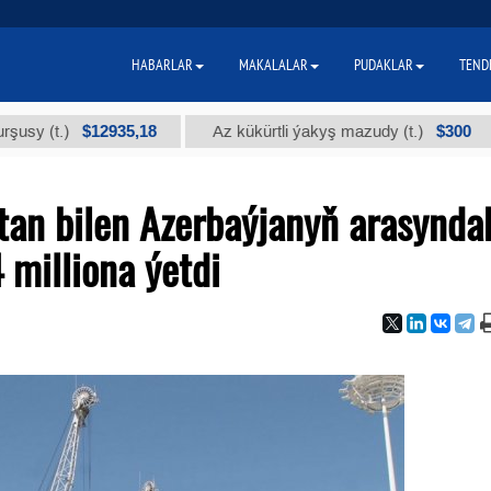
HABARLAR
MAKALALAR
PUDAKLAR
TEND
$12935,18
$300
t.)
Az kükürtli ýakyş mazudy (t.)
"А
an bilen Azerbaýjanyň arasynda
 milliona ýetdi