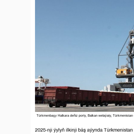
Türkmenbaşy Halkara deňiz porty, Balkan welaýaty, Türkmenistan (F
2025-nji ýylyň ilkinji bäş aýynda Türkmenista