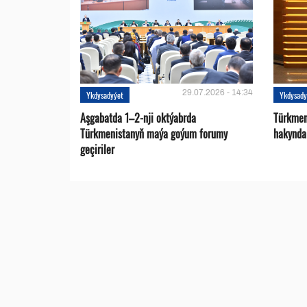
29.07.2026 - 14:34
Ykdysadyýet
Ykdysady
Aşgabatda 1–2-nji oktýabrda
Türkmen
Türkmenistanyň maýa goýum forumy
hakynda
geçiriler