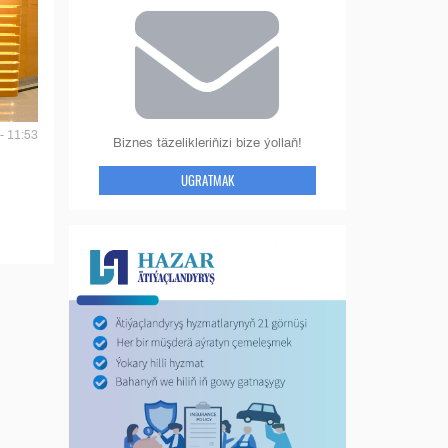
- 11:53
Biznes täzelikleriňizi bize ýollaň!
UGRATMAK