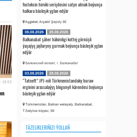
fostoksin himiki serişdesini satyn almak boýunça
halkara bäsleşik yglan edýär
Aşgabat, Arçabil Şaýoly 92
06.08.2026
26.08.2026
Balkanabat şäher häkimligi kottej görnüşli
ýaşaýyş jaýlaryny gurmak boýunça bäsleşik yglan
edýär
Балканский велаят, г. Балканабат
03.08.2026
28.08.2026
“Tatneft” JPJ-niň Türkmenistandaky buraw
- 16:53
erginini arassalaýyş blogunyň kärendesi boýunça
len
bäsleşik yglan edýär
Türkmenistan, Balkan welaýaty, Balkanabat,
T.Satylow köçesi, 59
TÄZELIKLERIŇIZI ÝOLLAŇ