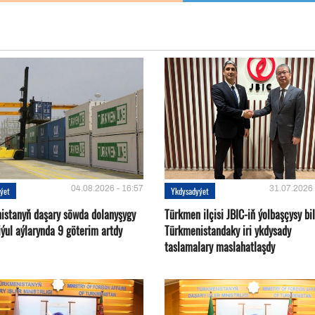
04.08.2026 - 16:57
31.07.2026 
ýet
Ykdysadyýet
istanyň daşary söwda dolanyşygy
Türkmen ilçisi JBIC-iň ýolbaşçysy bi
ýul aýlarynda 9 göterim artdy
Türkmenistandaky iri ykdysady
taslamalary maslahatlaşdy