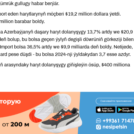
gümrük gullugy habar berýär.
 eden harytlarynyň möçberi $19,2 million dollara ýetdi.
illion barabar boldy.
 Azerbaýjanyň daşary haryt dolanyşygy 13,7% artdy we $20,9
deň bolup, bu bolsa geçen ýylyň degişli döwrüniň görkeziji bilen
mport bolsa 36,5% artdy we $9,9 milliarda deň boldy. Netijede,
rd pese düşdi - bu bolsa 2024-nji ýyldakydan 3,7 esse azdyr.
ň arasyndaky haryt dolanyşygy giňişleýin ösüp, $400 milliona