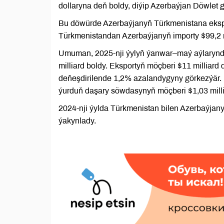
dollaryna deň boldy, diýip Azerbaýjan Döwlet 
Bu döwürde Azerbaýjanyň Türkmenistana eksport
Türkmenistandan Azerbaýjanyň importy $99,2 m
Umuman, 2025-nji ýylyň ýanwar–maý aýlarynda
milliard boldy. Eksportyň möçberi $11 milliard 
deňeşdirilende 1,2% azalandygyny görkezýär. I
ýurduň daşary söwdasynyň möçberi $1,03 millia
2024-nji ýylda Türkmenistan bilen Azerbaýjany
ýakynlady.