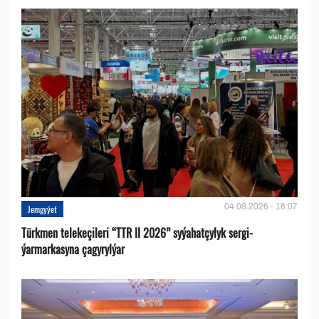
04.08.2026 - 16:07
Jemgyýet
Türkmen telekeçileri “TTR II 2026” syýahatçylyk sergi-
ýarmarkasyna çagyrylýar