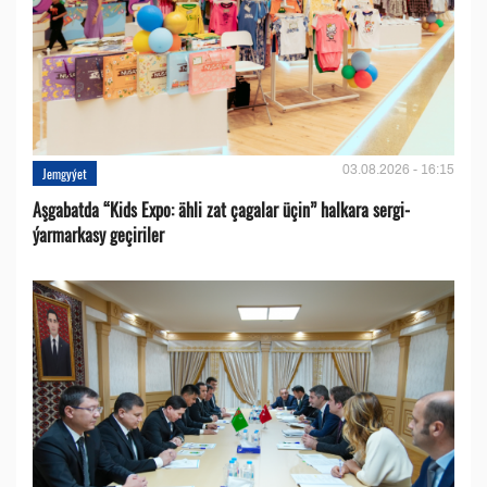
03.08.2026 - 16:15
Jemgyýet
Aşgabatda “Kids Expo: ähli zat çagalar üçin” halkara sergi-
ýarmarkasy geçiriler