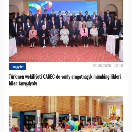
04.08.2026 - 12:18
Jemgyýet
Türkmen wekiliýeti CAREC-de sanly aragatnaşyk mümkinçilikleri
bilen tanyşdyrdy