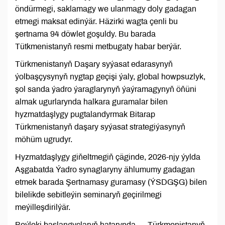
öndürmegi, saklamagy we ulanmagy doly gadagan
etmegi maksat edinýär. Häzirki wagta çenli bu
şertnama 94 döwlet goşuldy. Bu barada
Tütkmenistanyň resmi metbugaty habar berýär.
Türkmenistanyň Daşary syýasat edarasynyň
ýolbaşçysynyň nygtap geçişi ýaly, global howpsuzlyk,
şol sanda ýadro ýaraglarynyň ýaýramagynyň öňüni
almak ugurlarynda halkara guramalar bilen
hyzmatdaşlygy pugtalandyrmak Bitarap
Türkmenistanyň daşary syýasat strategiýasynyň
möhüm ugrudyr.
Hyzmatdaşlygy giňeltmegiň çäginde, 2026-njy ýylda
Aşgabatda Ýadro synaglaryny ählumumy gadagan
etmek barada Şertnamasy guramasy (ÝSDGŞG) bilen
bilelikde sebitleýin seminaryň geçirilmegi
meýilleşdirilýär.
Beýleki başlangyçlaryň hatarynda — Türkmenistanyň