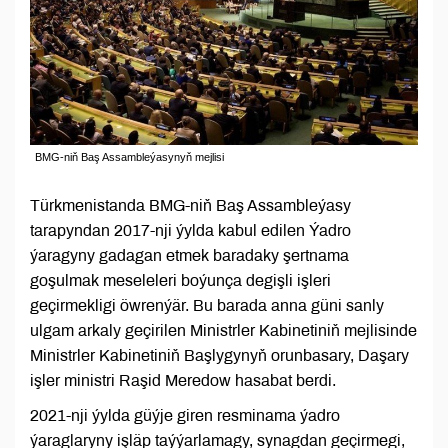
BMG-niň Baş Assambleýasynyň mejlisi
Türkmenistanda BMG-niň Baş Assambleýasy
tarapyndan 2017-nji ýylda kabul edilen Ýadro
ýaragyny gadagan etmek baradaky şertnama
goşulmak meseleleri boýunça degişli işleri
geçirmekligi öwrenýär. Bu barada anna güni sanly
ulgam arkaly geçirilen Ministrler Kabinetiniň mejlisinde
Ministrler Kabinetiniň Başlygynyň orunbasary, Daşary
işler ministri Raşid Meredow hasabat berdi.
2021-nji ýylda güýje giren resminama ýadro
ýaraglaryny işläp taýýarlamagy, synagdan geçirmegi,