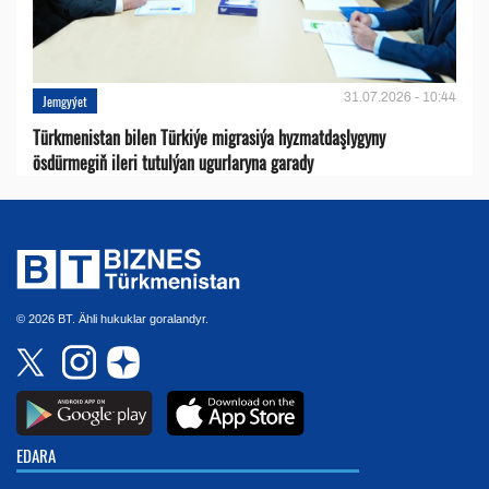
31.07.2026 - 10:44
Jemgyýet
Türkmenistan bilen Türkiýe migrasiýa hyzmatdaşlygyny
ösdürmegiň ileri tutulýan ugurlaryna garady
© 2026 BT. Ähli hukuklar goralandyr.
EDARA