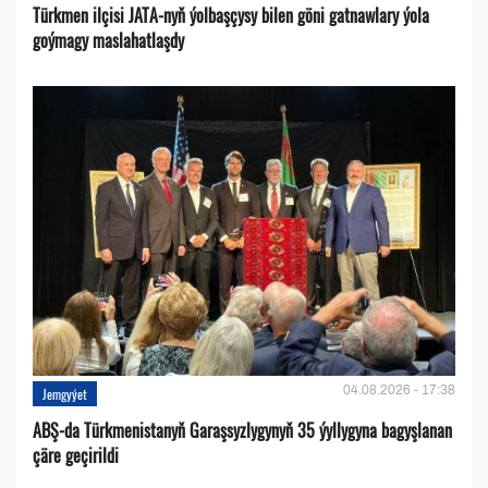
Türkmen ilçisi JATA-nyň ýolbaşçysy bilen göni gatnawlary ýola
goýmagy maslahatlaşdy
04.08.2026 - 17:38
Jemgyýet
ABŞ-da Türkmenistanyň Garaşsyzlygynyň 35 ýyllygyna bagyşlanan
çäre geçirildi