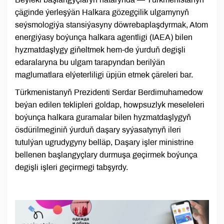
çäginde ýerleşýän Halkara gözegçilik ulgamynyň
seýsmologiýa stansiýasyny döwrebaplaşdyrmak, Atom
energiýasy boýunça halkara agentligi (IAEA) bilen
hyzmatdaşlygy giňeltmek hem-de ýurduň degişli
edaralaryna bu ulgam tarapyndan berilýän
maglumatlara elýeterliligi üpjün etmek çäreleri bar.
Türkmenistanyň Prezidenti Serdar Berdimuhamedow
beýan edilen teklipleri goldap, howpsuzlyk meseleleri
boýunça halkara guramalar bilen hyzmatdaşlygyň
ösdürilmeginiň ýurduň daşary syýasatynyň ileri
tutulýan ugrudygyny belläp, Daşary işler ministrine
bellenen başlangyçlary durmuşa geçirmek boýunça
degişli işleri geçirmegi tabşyrdy.