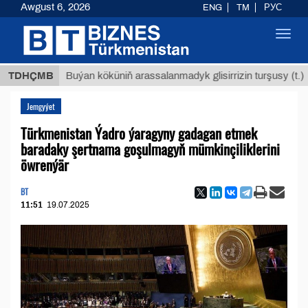
Awgust 6, 2026
ENG
TM
РУС
Toggl
navig
$12935
TDHÇMB
Buýan köküniň arassalanmadyk glisirrizin turşusy (t.)
Jemgyýet
Türkmenistan Ýadro ýaragyny gadagan etmek
baradaky şertnama goşulmagyň mümkinçiliklerini
öwrenýär
BT
11:51
19.07.2025