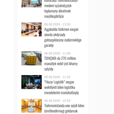
Buharada Türkmenistanyň
medeni-syýahatçylyk
toplumyny döretmek
meýilleşdirilýär
06.08.2026 - 13:50
Aşgabatda türkmen-owgan
söwda-ykdysady
gatnaşyklaryny ösdürmeklige
garaldy
06.08.2026 - 11:06
TDHÇMB-da 270 million
manatlyk nebit ýol bitumy
satyldy
06.08.2026 - 11:03
“Hazar Logistik” owgan
wekiliýeti bilen logistika
meselelerini maslahatlaşdy
06.08.2026 - 10:55
Türkmenistanda ene süýdi bilen
iýmitlendirmegi goldamak