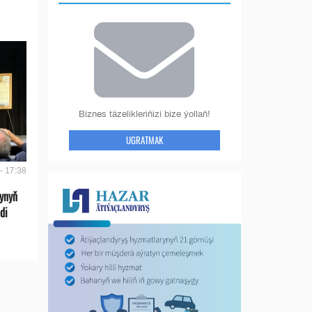
Biznes täzelikleriňizi bize ýollaň!
UGRATMAK
- 17:38
ynyň
di