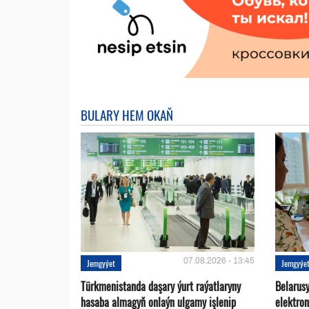
BULARY HEM OKAŇ
07.08.2026 - 13:45
Jemgyýet
Jemgyýe
Türkmenistanda daşary ýurt raýatlaryny
Belarus
hasaba almagyň onlaýn ulgamy işlenip
elektro