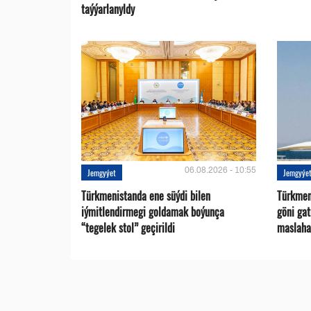
taýýarlanyldy
06.08.2026 - 10:55
Jemgyýet
Jemgyýe
Türkmenistanda ene süýdi bilen
Türkmen 
iýmitlendirmegi goldamak boýunça
göni ga
“tegelek stol” geçirildi
maslaha