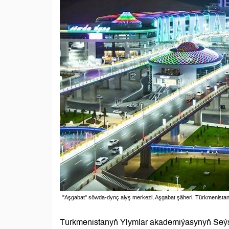
"Aşgabat" söwda-dynç alyş merkezi, Aşgabat şäheri, Türkmenistan
Türkmenistanyň Ylymlar akademiýasynyň Seýsm