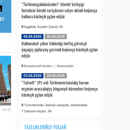
“Türkmengallaönümleri” döwlet birleşigi
fostoksin himiki serişdesini satyn almak boýunça
halkara bäsleşik yglan edýär
Aşgabat, Arçabil Şaýoly 92
06.08.2026
26.08.2026
Balkanabat şäher häkimligi kottej görnüşli
ýaşaýyş jaýlaryny gurmak boýunça bäsleşik yglan
edýär
Балканский велаят, г. Балканабат
03.08.2026
28.08.2026
“Tatneft” JPJ-niň Türkmenistandaky buraw
erginini arassalaýyş blogunyň kärendesi boýunça
bäsleşik yglan edýär
Türkmenistan, Balkan welaýaty, Balkanabat,
- 16:30
T.Satylow köçesi, 59
TÄZELIKLERIŇIZI ÝOLLAŇ