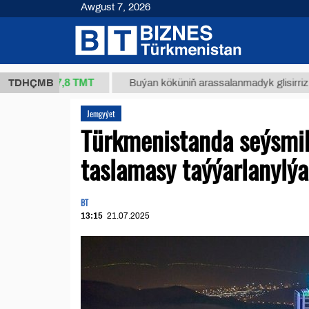
Awgust 7, 2026
37,8 ТМТ
.)
TDHÇMB
Buýan köküniň arassalanmadyk glisirrizin turşus
Jemgyýet
Türkmenistanda seýsmi
taslamasy taýýarlanylýa
BT
13:15
21.07.2025