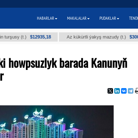
HABARLAR
MAKALALAR
PUDAKLAR
TEND
$12935,18
$300
y (t.)
Az kükürtli ýakyş mazudy (t.)
ki howpsuzlyk barada Kanunyň
r