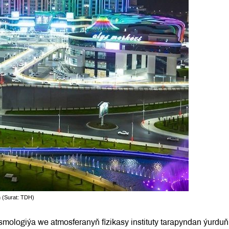
 (Surat: TDH)
ologiýa we atmosferanyň fizikasy instituty tarapyndan ýurduň