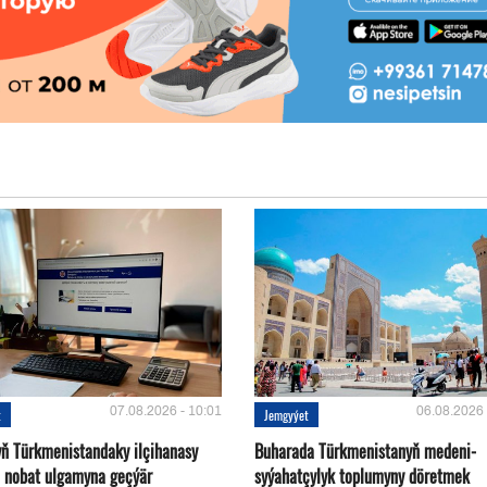
07.08.2026 - 10:01
06.08.2026 
t
Jemgyýet
yň Türkmenistandaky ilçihanasy
Buharada Türkmenistanyň medeni-
n nobat ulgamyna geçýär
syýahatçylyk toplumyny döretmek