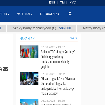
ENG
TM
РУС
ERLER
MAGLUMAT
KOTIROWKALAR
$86 000
"А" kysymly tehniki ýody (t.)
Natriý hlorly (nahar du
HABARLAR
ÄHLISI
07.08.2026 - 13:07
Bakuda TDG-ä agza ýurtlaryň
öňdebaryjy seljeriş
merkezleriniň maslahaty
geçiriler
07.08.2026 - 09:32
“Hazar Logistik” we “Hyundai
Corporation” logistika
pudagyndaky hyzmatdaşlygy
maslahatlaşdy
06.08.2026 - 16:30