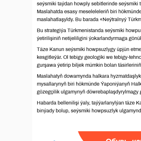
seýsmiki taýdan howply sebitlerinde seýsmiki 
Maslahatda esasy meseleleleriň biri hökmünd
maslahatlaşyldy. Bu barada «Neýtralnyý Türkm
Bu strategiýa Türkmenistanda seýsmiki howpuň d
ýetirilişiniň netijeliligini ýokarlandyrmaga gönük
Täze Kanun seýsmiki howpsuzlygy üpjün etme
kesgitleýär. Ol tebigy geologiki we tebigy-te
gurşawa ýetirip biljek mümkin bolan täsirlerini
Maslahatyň dowamynda halkara hyzmatdaşlyk ta
mysallarynyň biri hökmünde Ýaponiýanyň Halk
gözegçilik ulgamynyň döwrebaplaşdyrylmagy g
Habarda bellenilişi ýaly, taýýarlanylýan täz
binýady bolup, seýsmiki howpsuzlyk ulgamynd