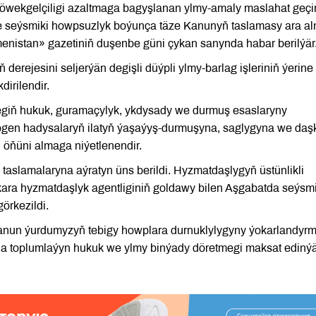
töwekgelçiligi azaltmaga bagyşlanan ylmy-amaly maslahat geçiri
e seýsmiki howpsuzlyk boýunça täze Kanunyň taslamasy ara al
enistan» gazetiniň duşenbe güni çykan sanynda habar berilýär
erejesini seljerýän degişli düýpli ylmy-barlag işleriniň ýerine
dirilendir.
giň hukuk, guramaçylyk, ykdysady we durmuş esaslaryny
hnogen hadysalaryň ilatyň ýaşaýyş-durmuşyna, saglygyna we daş
ň öňüni almaga niýetlenendir.
slamalaryna aýratyn üns berildi. Hyzmatdaşlygyň üstünlikli
ara hyzmatdaşlyk agentliginiň goldawy bilen Aşgabatda seýsmi
örkezildi.
e Kanun ýurdumyzyň tebigy howplara durnuklylygyny ýokarlandyr
a toplumlaýyn hukuk we ylmy binýady döretmegi maksat edinýä