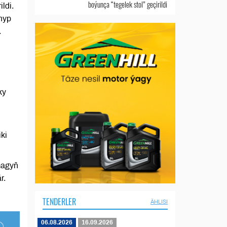
boýunça “tegelek stol” geçirildi
ldi.
nyp
.
ky
ki
magyň
r.
TENDERLER
ÄHLISI
06.08.2026
16.09.2026