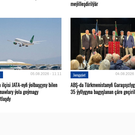
meýilleşdirilýär
05.08.2026 - 11:11
04.08.2026 
t
Jemgyýet
ilçisi JATA-nyň ýolbaşçysy bilen
ABŞ-da Türkmenistanyň Garaşsyzlyg
tnawlary ýola goýmagy
35 ýyllygyna bagyşlanan çäre geçiril
tlaşdy