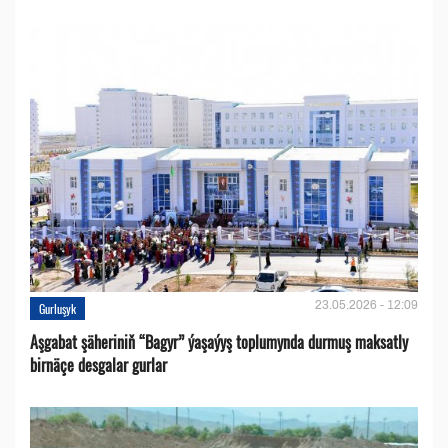
23.05.2026 - 12:09
Gurluşyk
Aşgabat şäheriniň “Bagyr” ýaşaýyş toplumynda durmuş maksatly
birnäçe desgalar gurlar