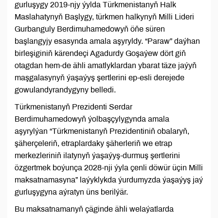
gurluşygy 2019-njy ýylda Türkmenistanyň Halk
Maslahatynyň Başlygy, türkmen halkynyň Milli Lideri
Gurbanguly Berdimuhamedowyň öňe süren
başlangyjy esasynda amala aşyryldy. “Paraw” daýhan
birleşiginiň kärendeçi Agadurdy Goşaýew dört giň
otagdan hem-de ähli amatlyklardan ybarat täze jaýyň
maşgalasynyň ýaşaýyş şertlerini ep-esli derejede
gowulandyrandygyny belledi.
Türkmenistanyň Prezidenti Serdar
Berdimuhamedowyň ýolbaşçylygynda amala
aşyrylýan “Türkmenistanyň Prezidentiniň obalaryň,
şäherçeleriň, etraplardaky şäherleriň we etrap
merkezleriniň ilatynyň ýaşaýyş-durmuş şertlerini
özgertmek boýunça 2028-nji ýyla çenli döwür üçin Milli
maksatnamasyna” laýyklykda ýurdumyzda ýaşaýyş jaý
gurluşygyna aýratyn üns berilýär.
Bu maksatnamanyň çäginde ähli welaýatlarda