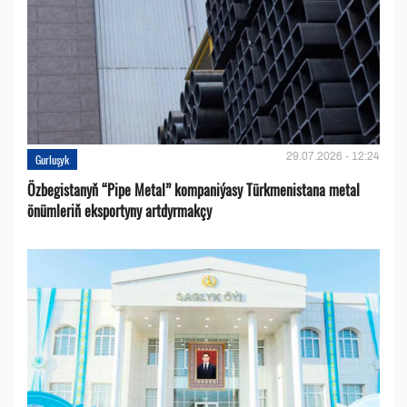
29.07.2026 - 12:24
Gurluşyk
Özbegistanyň “Pipe Metal” kompaniýasy Türkmenistana metal
önümleriň eksportyny artdyrmakçy