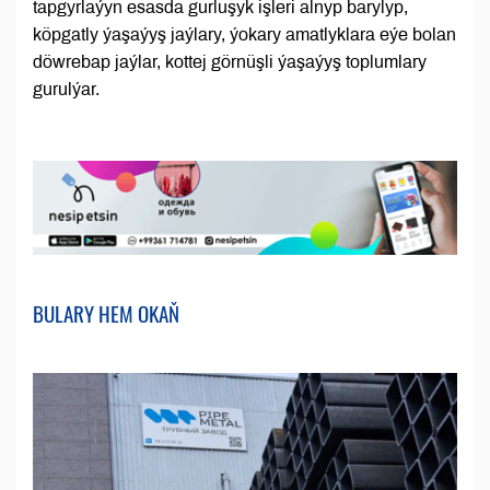
tapgyrlaýyn esasda gurluşyk işleri alnyp barylyp,
köpgatly ýaşaýyş jaýlary, ýokary amatlyklara eýe bolan
döwrebap jaýlar, kottej görnüşli ýaşaýyş toplumlary
gurulýar.
BULARY HEM OKAŇ