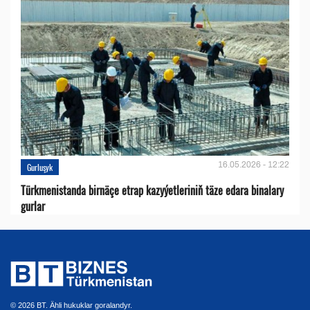
16.05.2026 - 12:22
Gurluşyk
Türkmenistanda birnäçe etrap kazyýetleriniň täze edara binalary
gurlar
© 2026 BT. Ähli hukuklar goralandyr.