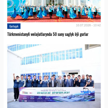
10.07.2026 - 10:42
Gurluşyk
Türkmenistanyň welaýatlarynda 50 sany saglyk öýi gurlar