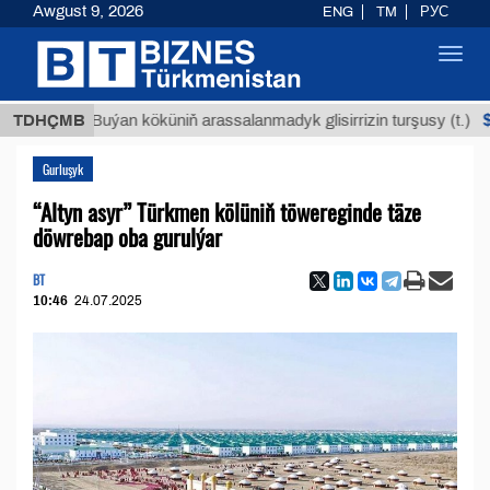
Awgust 9, 2026
ENG
TM
РУС
Toggl
navig
$12935,
TDHÇMB
Buýan köküniň arassalanmadyk glisirrizin turşusy (t.)
Gurluşyk
“Altyn asyr” Türkmen kölüniň töwereginde täze
döwrebap oba gurulýar
BT
10:46
24.07.2025