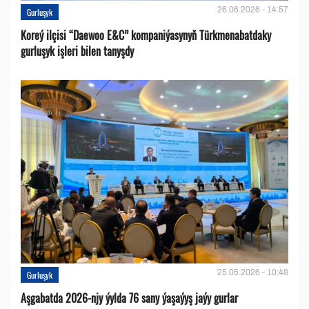
26.06.2026 - 14:57
Gurluşyk
Koreý ilçisi “Daewoo E&C” kompaniýasynyň Türkmenabatdaky
gurluşyk işleri bilen tanyşdy
25.05.2026 - 10:48
Gurluşyk
Aşgabatda 2026-njy ýylda 76 sany ýaşaýyş jaýy gurlar