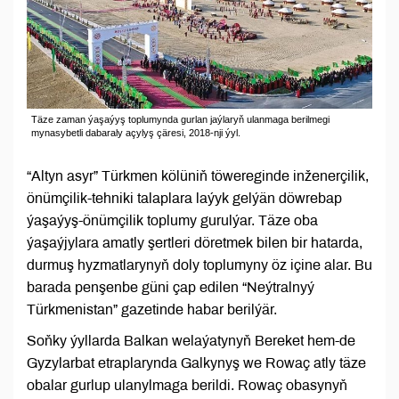
Täze zaman ýaşaýyş toplumynda gurlan jaýlaryň ulanmaga berilmegi
mynasybetli dabaraly açylyş çäresi, 2018-nji ýyl.
“Altyn asyr” Türkmen kölüniň töwereginde inženerçilik,
önümçilik-tehniki talaplara laýyk gelýän döwrebap
ýaşaýyş-önümçilik toplumy gurulýar. Täze oba
ýaşaýjylara amatly şertleri döretmek bilen bir hatarda,
durmuş hyzmatlarynyň doly toplumyny öz içine alar. Bu
barada penşenbe güni çap edilen “Neýtralnyý
Türkmenistan” gazetinde habar berilýär.
Soňky ýyllarda Balkan welaýatynyň Bereket hem-de
Gyzylarbat etraplarynda Galkynyş we Rowaç atly täze
obalar gurlup ulanylmaga berildi. Rowaç obasynyň