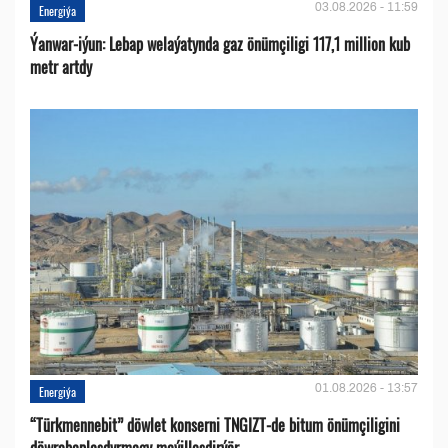
03.08.2026 - 11:59
Energiýa
Ýanwar-iýun: Lebap welaýatynda gaz önümçiligi 117,1 million kub
metr artdy
01.08.2026 - 13:57
Energiýa
“Türkmennebit” döwlet konserni TNGIZT-de bitum önümçiligini
döwrebaplaşdyrmagy meýilleşdirýär