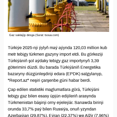
Gaz saklaýjy desga (Surat: tsoua.com)
Türkiýe 2025-nji ýylyň maý aýynda 120,03 million kub
metr tebigy türkmen gazyny import etdi. Bu görkeziji
Türkiýäniň şol aýdaky tebigy gaz importynyň 3,39
göterimini düzdi. Bu barada Türkiýäniň Energetika
bazaryny düzgünleşdiriji edara (EPDK) salgylanyp,
"Report.az" neşiri çarşenbe güni habar berdi.
Çap edilen statistiki maglumatlara görä, Türkiýäni
tebigy gaz bilen esasy üpjün edijileriň arasynda
Türkmenistan bäşinji orny eýeleýär. Sanawda birinji
orunda 33,7% paý bilen Russiýa, onuň yzyndan
Azerbaýjan (29,87%), Eýran (22,37%) we Alžir (7,96%)