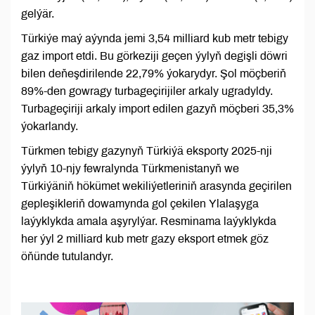
gelýär.
Türkiýe maý aýynda jemi 3,54 milliard kub metr tebigy
gaz import etdi. Bu görkeziji geçen ýylyň degişli döwri
bilen deňeşdirilende 22,79% ýokarydyr. Şol möçberiň
89%-den gowragy turbageçirijiler arkaly ugradyldy.
Turbageçiriji arkaly import edilen gazyň möçberi 35,3%
ýokarlandy.
Türkmen tebigy gazynyň Türkiýä eksporty 2025-nji
ýylyň 10-njy fewralynda Türkmenistanyň we
Türkiýäniň hökümet wekiliýetleriniň arasynda geçirilen
gepleşikleriň dowamynda gol çekilen Ylalaşyga
laýyklykda amala aşyrylýar. Resminama laýyklykda
her ýyl 2 milliard kub metr gazy eksport etmek göz
öňünde tutulandyr.