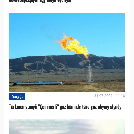
31.07.2026 - 11:18
Energiýa
Türkmenistanyň “Çemmerli” gaz käninde täze gaz akymy alyndy