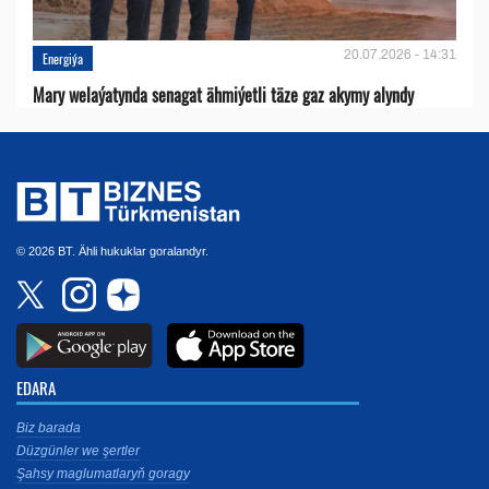
20.07.2026 - 14:31
Energiýa
Mary welaýatynda senagat ähmiýetli täze gaz akymy alyndy
© 2026 BT. Ähli hukuklar goralandyr.
EDARA
Biz barada
Düzgünler we şertler
Şahsy maglumatlaryň goragy