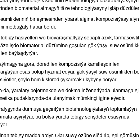
a ylmy-tehnologik sebitiniň Biotehnologiýa laboratoriýasynyň
inden biomaterial almagyň täze tehnologiýasyny işläp düzdüle
sümlikleriniň birleşmesinden ybarat alginat kompozisiýasy alyn
i metbugaty habar berdi.
 tebigy häsiýetleri we bioýaraşmallygy sebäpli azyk, farmasewti
äze işde biomaterial düzümine goşulan gök ýaşyl suw ösümlikl
len baýlaşdyrýar.
ýtmagyna görä, döredilen kompozisiýa kämilleşdirilen
odargaýan esas bolup hyzmat edýär, gök ýaşyl suw ösümlikleri b
siýetler, şeýle hem kislorod çykarmak ukybyny berýär.
yn-da, ýaralary bejermekde we dokma inženeriýada ulanmaga g
metika pudaklarynda-da ulanylmak mümkinçiligine eýedir.
ralygynda durmuşa geçirilýän biotehnologiýalaryň toplumlaýyn
ala aşyrylýar, bu bolsa ýurtda tebigy serişdeler esasynda
ýar.
lnan tebigy maddalardyr. Olar suwy özüne siňdirip, gel görnüşi