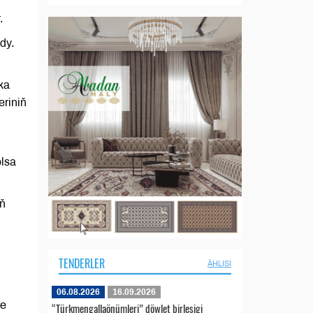
r.
dy.
ka
eriniň
olsa
iň
TENDERLER
ÄHLISI
06.08.2026
16.09.2026
ne
“Türkmengallaönümleri” döwlet birleşigi