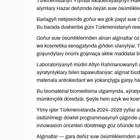
Türkmenistanyň Ylymlar Akademiýasynyň Halkar
alymlary Hazar deňzinde ösýän suw ösümlikler
Barlagyň netijesinde goňur we gök ýaşyl suw ö
Bu barada dushenbe güni Türkmenistanyň resm
Goňur suw ösümliklerinden alnan alginatlar öz
we kosmetika senagatynda giňden ulanylýar. T
goşundylary önümi goşmaça aktiw maddalar bi
Laboratoriýanyň müdiri Altyn Rahmanowanyň a
aýratynlyklary bilen tapawutlanýar: alginat bi
materiala antioksidant we ýokançlyga garşy hä
Bu biomaterial biomedisina ulgamynda, aýrat
mümkinçilik döredýär. Şeýle hem azyk we kos
Ylmy işler Türkmenistanda 2024–2028 ýyllar a
ösdürilmegi döwlet programmasynyň çäginde am
innowasion önümleri döretmegi göz öňünde tut
Alginatlar — gara deňiz suw ösümliklerinden a