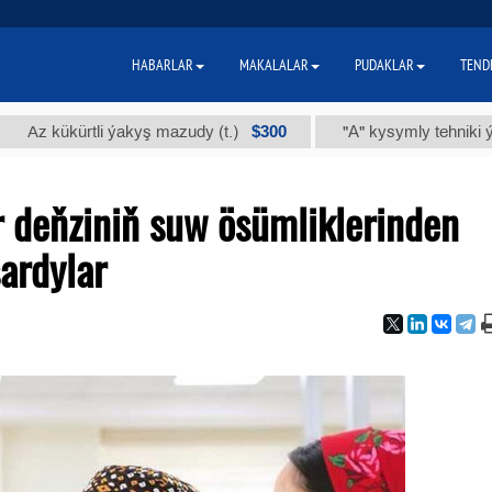
HABARLAR
MAKALALAR
PUDAKLAR
TEND
$300
ükürtli ýakyş mazudy (t.)
"А" kysymly tehniki ýody (t.)
 deňziniň suw ösümliklerinden
ardylar