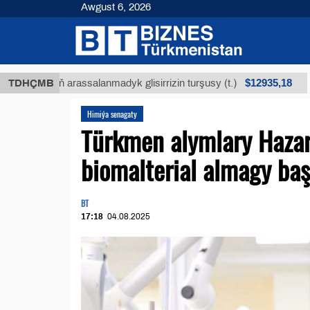
Awgust 6, 2026
$12935,18
küniň arassalanmadyk glisirrizin turşusy (t.)
TDHÇMB
Az k
Himiýa senagaty
Türkmen alymlary Hazar
biomalterial almagy baş
BT
17:18
04.08.2025