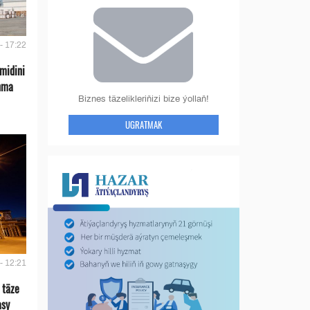
- 17:22
midini
nma
Biznes täzelikleriňizi bize ýollaň!
UGRATMAK
- 12:21
 täze
asy