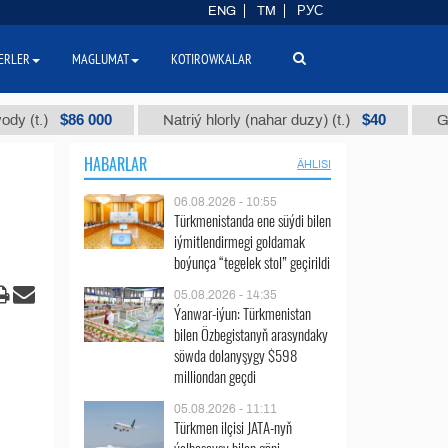
ENG
TM
РУС
ERLER
MAGLUMAT
KOTIROWKALAR
$86 000
$40
Natriý hlorly (nahar duzy) (t.)
Garyşyk p
HABARLAR
ÄHLISI
06.08.2026 - 10:55
Türkmenistanda ene süýdi bilen
iýmitlendirmegi goldamak
boýunça “tegelek stol” geçirildi
05.08.2026 - 14:35
Ýanwar-iýun: Türkmenistan
bilen Özbegistanyň arasyndaky
söwda dolanyşygy $598
milliondan geçdi
05.08.2026 - 11:11
Türkmen ilçisi JATA-nyň