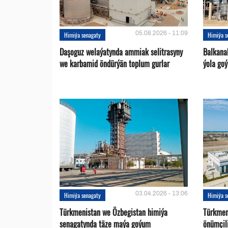
05.08.2026 - 11:09
Himiýa senagaty
Himiýa s
Daşoguz welaýatynda ammiak selitrasyny
Balkana
we karbamid öndürýän toplum gurlar
ýola goý
03.04.2026 - 13:06
Himiýa senagaty
Himiýa s
Türkmenistan we Özbegistan himiýa
Türkmen
senagatynda täze maýa goýum
önümçil