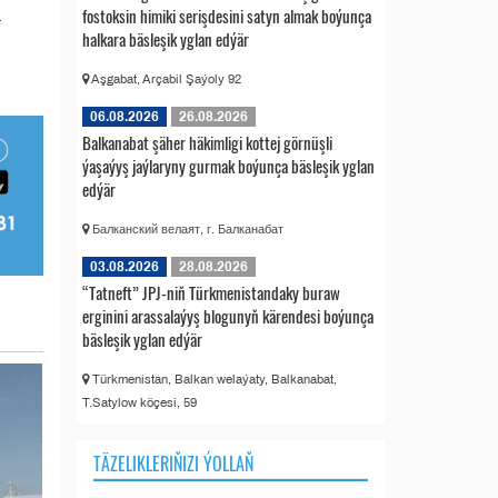
fostoksin himiki serişdesini satyn almak boýunça
a
halkara bäsleşik yglan edýär
Aşgabat, Arçabil Şaýoly 92
06.08.2026
26.08.2026
Balkanabat şäher häkimligi kottej görnüşli
ýaşaýyş jaýlaryny gurmak boýunça bäsleşik yglan
edýär
Балканский велаят, г. Балканабат
03.08.2026
28.08.2026
“Tatneft” JPJ-niň Türkmenistandaky buraw
erginini arassalaýyş blogunyň kärendesi boýunça
bäsleşik yglan edýär
Türkmenistan, Balkan welaýaty, Balkanabat,
T.Satylow köçesi, 59
TÄZELIKLERIŇIZI ÝOLLAŇ