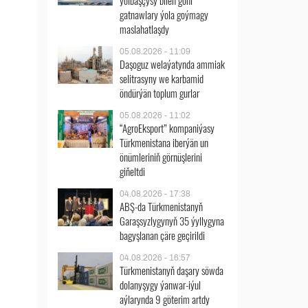
ýolbaşçysy bilen göni
gatnawlary ýola goýmagy
maslahatlaşdy
05.08.2026 - 11:09
Daşoguz welaýatynda ammiak
selitrasyny we karbamid
öndürýän toplum gurlar
05.08.2026 - 11:02
“AgroEksport” kompaniýasy
Türkmenistana iberýän un
önümleriniň görnüşlerini
giňeltdi
04.08.2026 - 17:38
ABŞ-da Türkmenistanyň
Garaşsyzlygynyň 35 ýyllygyna
bagyşlanan çäre geçirildi
04.08.2026 - 16:57
Türkmenistanyň daşary söwda
dolanyşygy ýanwar-iýul
aýlarynda 9 göterim artdy