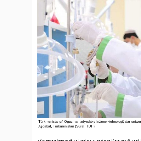
Türkmenistanyň Oguz han adyndaky Inžener-tehnologiýalar uniwersitet
Aşgabat, Türkmenistan (Surat: TDH)