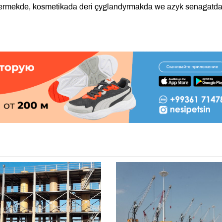
ejermekde, kosmetikada deri çyglandyrmakda we azyk senagatd