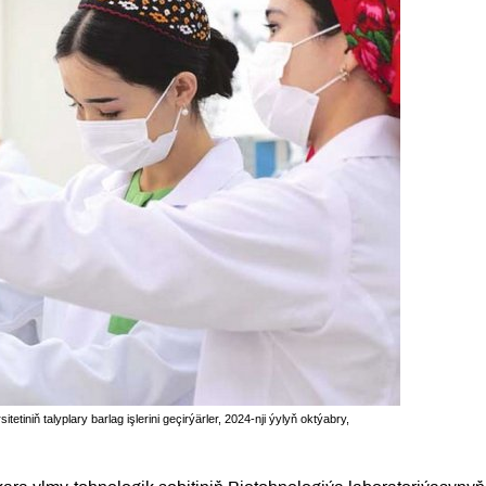
iniň talyplary barlag işlerini geçirýärler, 2024-nji ýylyň oktýabry,