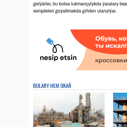
gelýärler, bu bolsa lukmançylykda ýaralary b
serişdeleri goýaltmakda giňden ulanylýar.
BULARY HEM OKAŇ