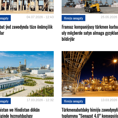
04.07.2026 - 12:43
25.05.2026 
enagaty
Himiýa senagaty
bat ýod zawodynda täze önümçilik
Fransuz kompaniýasy türkmen karba
lar
uly möçberde satyn almaga gyzykla
bildirýär
17.03.2026 - 12:32
13.03.2026 
enagaty
Himiýa senagaty
istan we Hindistan dökün
Türkmenabatdaky himiýa zawodynyň
iginde hyzmatdaşlygy
toplumyna “Senagat 4.0” konsepsiý