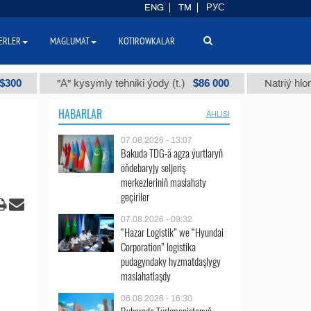
ENG
TM
РУС
ERLER
MAGLUMAT
KOTIROWKALAR
$86 000
"А" kysymly tehniki ýody (t.)
Natriý hlorly (naha
HABARLAR
ÄHLISI
07.08.2026 - 13:07
Bakuda TDG-ä agza ýurtlaryň
öňdebaryjy seljeriş
merkezleriniň maslahaty
geçiriler
07.08.2026 - 09:32
“Hazar Logistik” we “Hyundai
Corporation” logistika
pudagyndaky hyzmatdaşlygy
maslahatlaşdy
06.08.2026 - 16:30