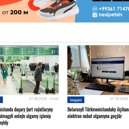
07.08.2026 - 13:45
07.08.2026 
t
Jemgyýet
istanda daşary ýurt raýatlaryny
Belarusyň Türkmenistandaky ilçihan
almagyň onlaýn ulgamy işlenip
elektron nobat ulgamyna geçýär
nyldy