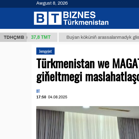
Awgust 8, 2026
37,8 ТМТ
 (kg.)
TDHÇMB
Buýan köküniň arassalanmadyk glisirrizin tu
Jemgyýet
Türkmenistan we MAGAT
giňeltmegi maslahatlaş
BT
17:50
04.08.2025