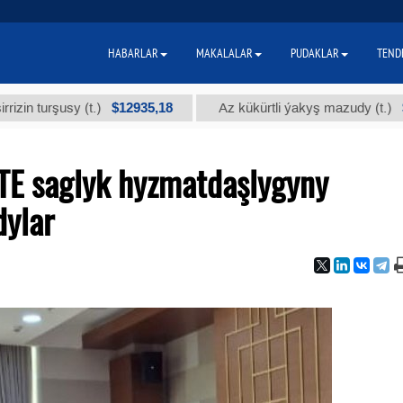
HABARLAR
MAKALALAR
PUDAKLAR
TEND
$12935,18
$300
rşusy (t.)
Az kükürtli ýakyş mazudy (t.)
E saglyk hyzmatdaşlygyny
dylar