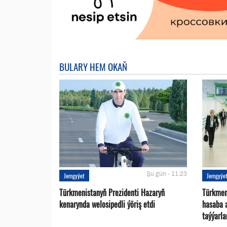
BULARY HEM OKAŇ
Şu gün - 11:23
Jemgyýet
Jemgyýe
Türkmenistanyň Prezidenti Hazaryň
Türkmen
kenarynda welosipedli ýöriş etdi
hasaba 
taýýarla