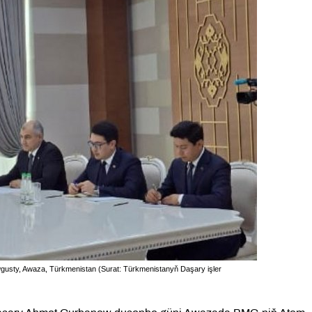
wgusty, Awaza, Türkmenistan (Surat: Türkmenistanyň Daşary işler