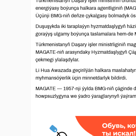
Türkmenistanyň Daşary işler ministriniň or
energiýasy boýunça halkara agentliginiň (MA
Üçünji BMG-niň deňze çykalgasy bolmadyk ösüp
Duşuşykda iki taraplaýyn hyzmatdaşlygyň häzi
goraýyş ulgamy boýunça taslamalara hem-de MA
Türkmenistanyň Daşary işler ministrliginiň ma
MAGATE-niň arasyndaky Hyzmatdaşlygyň Çägi
çekmegi ylalaşdylar.
Li Hua Awazada geçirilýän halkara maslahaty
myhmansöýerlik üçin minnetdarlyk bildirdi.
MAGATE — 1957-nji ýylda BMG-niň çäginde dö
howpsuzlygyna we ýadro ýaraglarynyň ýaýram