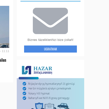
Biznes täzelikleriňizi bize ýollaň!
UGRATMAK
- 11:11
bilen