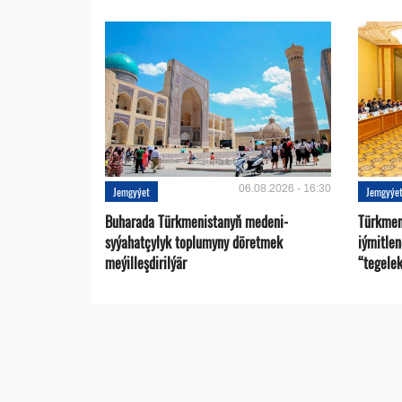
06.08.2026 - 16:30
Jemgyýet
Jemgyýe
Buharada Türkmenistanyň medeni-
Türkmen
syýahatçylyk toplumyny döretmek
iýmitle
meýilleşdirilýär
“tegelek