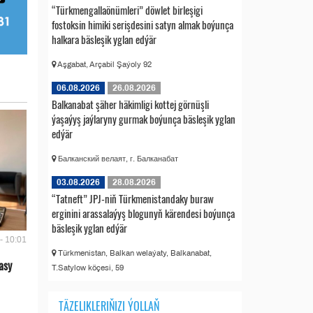
“Türkmengallaönümleri” döwlet birleşigi
fostoksin himiki serişdesini satyn almak boýunça
halkara bäsleşik yglan edýär
Aşgabat, Arçabil Şaýoly 92
06.08.2026
26.08.2026
Balkanabat şäher häkimligi kottej görnüşli
ýaşaýyş jaýlaryny gurmak boýunça bäsleşik yglan
edýär
Балканский велаят, г. Балканабат
03.08.2026
28.08.2026
“Tatneft” JPJ-niň Türkmenistandaky buraw
erginini arassalaýyş blogunyň kärendesi boýunça
bäsleşik yglan edýär
- 10:01
Türkmenistan, Balkan welaýaty, Balkanabat,
asy
T.Satylow köçesi, 59
TÄZELIKLERIŇIZI ÝOLLAŇ