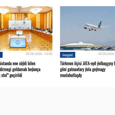
06.08.2026 - 10:55
05.08.2026 
t
Jemgyýet
istanda ene süýdi bilen
Türkmen ilçisi JATA-nyň ýolbaşçysy 
ndirmegi goldamak boýunça
göni gatnawlary ýola goýmagy
 stol” geçirildi
maslahatlaşdy