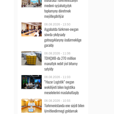
Buharada Türkmenistanyň
medeni-syýahatçylyk
toplumyny döretmek
meýilleşdirilýär
06.08.2026 - 13:50
Aşgabatda türkmen-owgan
söwda-ykdysady
gatnaşyklaryny ösdürmeklige
garaldy
06.08.2026 - 11:06
TDHÇMB-da 270 million
manatlyk nebit ýol bitumy
satyldy
06.08.2026 - 11:03
“Hazar Logistik” owgan
wekiliýeti bilen logistika
meselelerini maslahatlaşdy
06.08.2026 - 10:55
Türkmenistanda ene süýdi bilen
iýmitlendirmegi goldamak