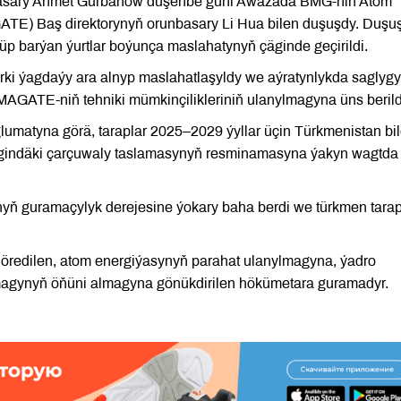
unbasary Ahmet Gurbanow duşenbe güni Awazada BMG-niň Atom
GATE) Baş direktorynyň orunbasary Li Hua bilen duşuşdy. Duşu
 barýan ýurtlar boýunça maslahatynyň çäginde geçirildi.
rki ýagdaýy ara alnyp maslahatlaşyldy we aýratynlykda saglygy
GATE-niň tehniki mümkinçilikleriniň ulanylmagyna üns berild
glumatyna görä, taraplar 2025–2029 ýyllar üçin Türkmenistan bi
ndäki çarçuwaly taslamasynyň resminamasyna ýakyn wagtda 
nyň guramaçylyk derejesine ýokary baha berdi we türkmen tara
redilen, atom energiýasynyň parahat ulanylmagyna, ýadro
agynyň öňüni almagyna gönükdirilen hökümetara guramadyr.