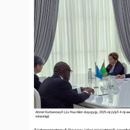
Ahmet Kurbanowyň Lýu Hua bilen duşuşygy, 2025-nji ýylyň 4-nji a
ministrligi)