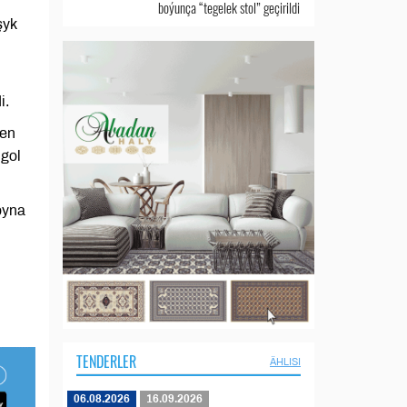
boýunça “tegelek stol” geçirildi
şyk
i.
len
gol
pyna
TENDERLER
ÄHLISI
06.08.2026
16.09.2026