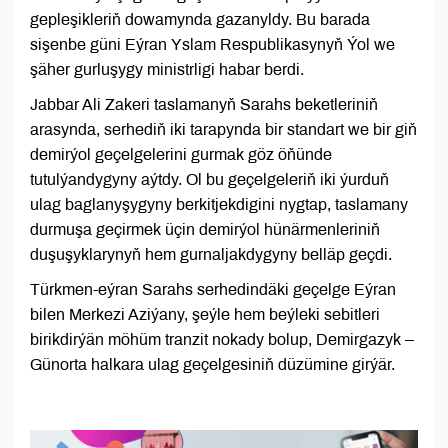
gepleşikleriň dowamynda gazanyldy. Bu barada
sişenbe güni Eýran Yslam Respublikasynyň Ýol we
şäher gurluşygy ministrligi habar berdi.
Jabbar Ali Zakeri taslamanyň Sarahs beketleriniň
arasynda, serhediň iki tarapynda bir standart we bir giň
demirýol geçelgelerini gurmak göz öňünde
tutulýandygyny aýtdy. Ol bu geçelgeleriň iki ýurduň
ulag baglanyşygyny berkitjekdigini nygtap, taslamany
durmuşa geçirmek üçin demirýol hünärmenleriniň
duşuşyklarynyň hem gurnaljakdygyny belläp geçdi.
Türkmen-eýran Sarahs serhedindäki geçelge Eýran
bilen Merkezi Aziýany, şeýle hem beýleki sebitleri
birikdirýän möhüm tranzit nokady bolup, Demirgazyk –
Günorta halkara ulag geçelgesiniň düzümine girýär.