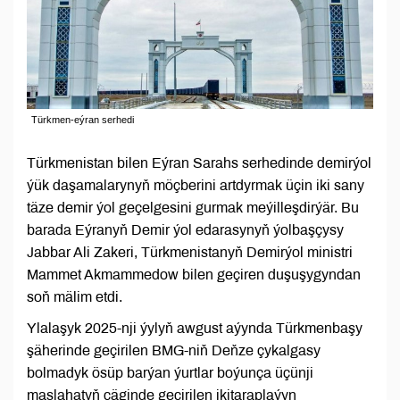
Türkmen-eýran serhedi
Türkmenistan bilen Eýran Sarahs serhedinde demirýol
ýük daşamalarynyň möçberini artdyrmak üçin iki sany
täze demir ýol geçelgesini gurmak meýilleşdirýär. Bu
barada Eýranyň Demir ýol edarasynyň ýolbaşçysy
Jabbar Ali Zakeri, Türkmenistanyň Demirýol ministri
Mammet Akmammedow bilen geçiren duşuşygyndan
soň mälim etdi.
Ylalaşyk 2025-nji ýylyň awgust aýynda Türkmenbaşy
şäherinde geçirilen BMG-niň Deňze çykalgasy
bolmadyk ösüp barýan ýurtlar boýunça üçünji
maslahatyň çäginde geçirilen ikitaraplaýyn