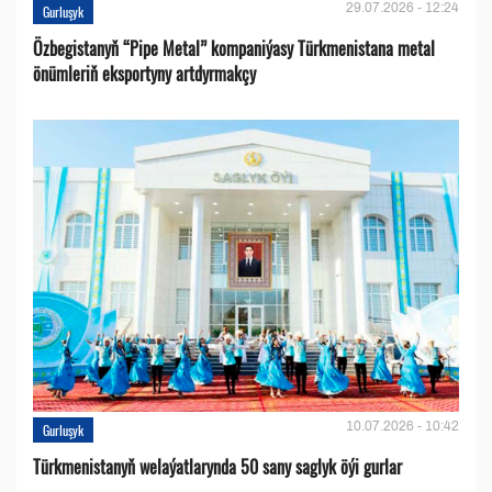
29.07.2026 - 12:24
Gurluşyk
Özbegistanyň “Pipe Metal” kompaniýasy Türkmenistana metal
önümleriň eksportyny artdyrmakçy
10.07.2026 - 10:42
Gurluşyk
Türkmenistanyň welaýatlarynda 50 sany saglyk öýi gurlar