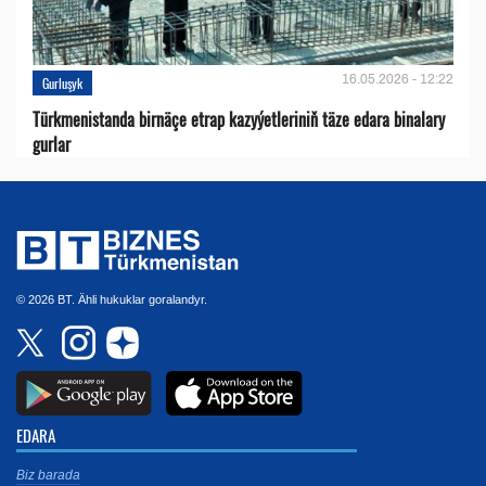
16.05.2026 - 12:22
Gurluşyk
Türkmenistanda birnäçe etrap kazyýetleriniň täze edara binalary
gurlar
© 2026 BT. Ähli hukuklar goralandyr.
EDARA
Biz barada