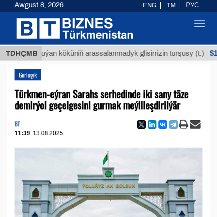
Awgust 8, 2026
ENG
TM
РУС
Toggl
navig
$12935,
TDHÇMB
Buýan köküniň arassalanmadyk glisirrizin turşusy (t.)
Gurluşyk
Türkmen-eýran Sarahs serhedinde iki sany täze
demirýol geçelgesini gurmak meýilleşdirilýär
BT
11:39
13.08.2025