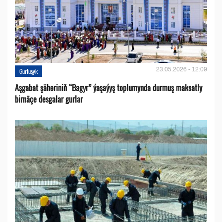
23.05.2026 - 12:09
Gurluşyk
Aşgabat şäheriniň “Bagyr” ýaşaýyş toplumynda durmuş maksatly
birnäçe desgalar gurlar