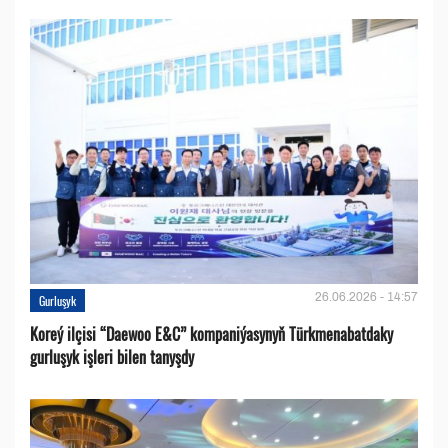
26.06.2026 - 14:57
Gurluşyk
Koreý ilçisi “Daewoo E&C” kompaniýasynyň Türkmenabatdaky
gurluşyk işleri bilen tanyşdy