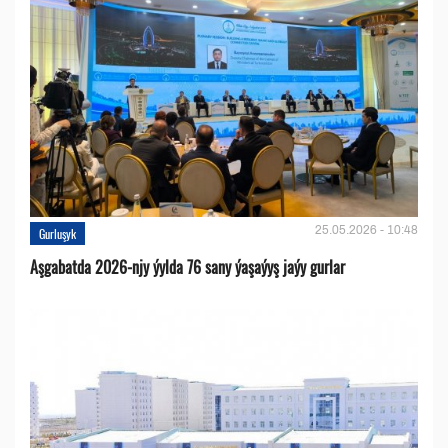
25.05.2026 - 10:48
Gurluşyk
Aşgabatda 2026-njy ýylda 76 sany ýaşaýyş jaýy gurlar