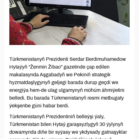
Türkmenistanyň Prezidenti Serdar Berdimuhamedow
Hytaýyň “Ženmin Žibao” gazetinde çap edilen
makalasynda Aşgabadyň we Pekiniň strategik
hyzmatdaşlygynyň geljegi barada durup geçdi we
energiýa hem-de ulag ulgamynyň möhüm ähmiýetini
belledi. Bu barada Türkmenistanyň resmi metbugaty
ýekşenbe güni habar berdi.
Türkmenistanyň Prezidentiniň belleýşi ýaly,
Türkmenistan bilen Hytaý garaşsyzlygyň 30 ýylynyň
dowamynda diňe bir syýasy we ykdysady gatnaşyklar