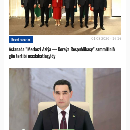
01.08.2026 - 14:14
Resmi habarlar
Astanada “Merkezi Aziýa — Koreýa Respublikasy” sammitiniň
gün tertibi maslahatlaşyldy