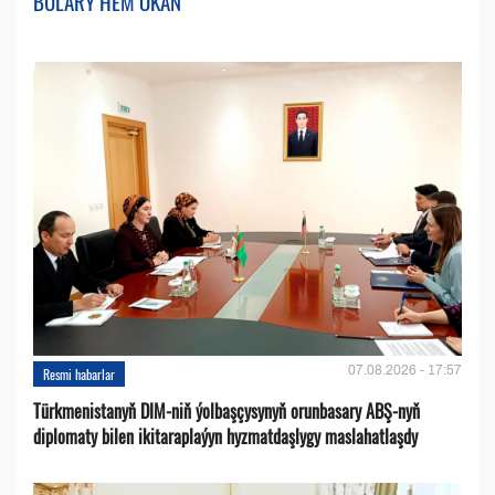
BULARY HEM OKAŇ
07.08.2026 - 17:57
Resmi habarlar
Türkmenistanyň DIM-niň ýolbaşçysynyň orunbasary ABŞ-nyň
diplomaty bilen ikitaraplaýyn hyzmatdaşlygy maslahatlaşdy