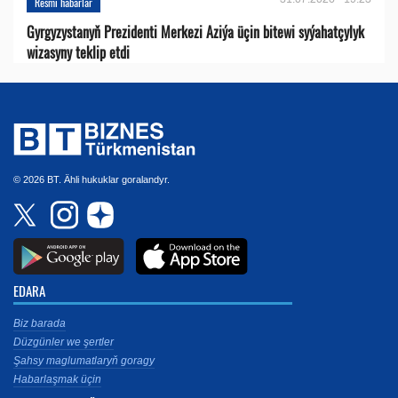
Resmi habarlar
Gyrgyzystanyň Prezidenti Merkezi Aziýa üçin bitewi syýahatçylyk
wizasyny teklip etdi
© 2026 BT. Ähli hukuklar goralandyr.
EDARA
Biz barada
Düzgünler we şertler
Şahsy maglumatlaryň goragy
Habarlaşmak üçin