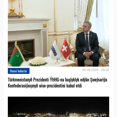
06.08.2026 - 09:26
Resmi habarlar
Türkmenistanyň Prezidenti ÝHHG-na başlyklyk edýän Şweýsariýa
Konfederasiýasynyň wise-prezidentini kabul etdi