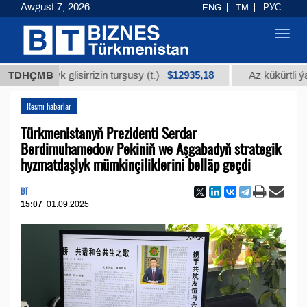
Awgust 7, 2026
ENG
TM
РУС
Toggl
navig
$12935,18
adyk glisirrizin turşusy (t.)
TDHÇMB
Az kükürtli ýakyş ma
Resmi habarlar
Türkmenistanyň Prezidenti Serdar
Berdimuhamedow Pekiniň we Aşgabadyň strategik
hyzmatdaşlyk mümkinçiliklerini belläp geçdi
BT
15:07
01.09.2025