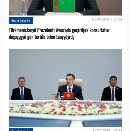
01.08.2026 - 12:04
Resmi habarlar
Türkmenistanyň Prezidenti Awazada geçiriljek konsultatiw
duşuşygyň gün tertibi bilen tanyşdyrdy
31.07.2026 - 19:23