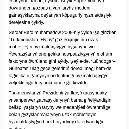
esasynda däl-de, eýsem, Beýik Ýüpek ýolunyň
döwründen gözbaş alýan taryhy-medeni
gatnaşyklaryna daýanýan köpugurly hyzmatdaşlyk
derejesine çykdy.
Serdar Berdimuhamedow 2009-njy ýylda işe girizilen
“Türkmenistan–Hytaý” gaz geçirijisiniň uzak
möhletleýin hyzmatdaşlygyň nyşanyna we
Ýewraziýanyň energetika howpsuzlygynyň möhüm
faktoryna öwrülendigini aýtdy. Şeýle-de, “Gündogar–
Günbatar” ulag geçelgeleriniň döredilmegi hem-de
logistika ulgamynyň ösdürilmegi hyzmatdaşlygyň
geljekki ugurlary hökmünde görkezildi.
Türkmenistanyň Prezidenti ýurtlaryň arasyndaky
ynsanperwer gatnaşyklarynyň barha giňelýändigini
belläp, ýaşlaryň taryhy we medeniýeti öwrenmäge
bolan gyzyklanmalarynyň uzak möhletleýin
hyzmatdaşlygyň berk binýadyny döredýändigini
nygtady.