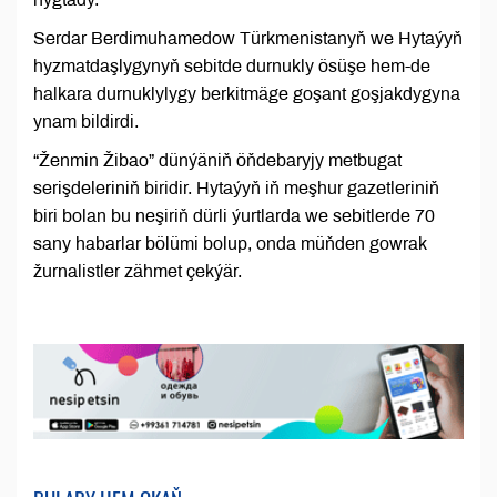
Serdar Berdimuhamedow Türkmenistanyň we Hytaýyň
hyzmatdaşlygynyň sebitde durnukly ösüşe hem-de
halkara durnuklylygy berkitmäge goşant goşjakdygyna
ynam bildirdi.
“Ženmin Žibao” dünýäniň öňdebaryjy metbugat
serişdeleriniň biridir. Hytaýyň iň meşhur gazetleriniň
biri bolan bu neşiriň dürli ýurtlarda we sebitlerde 70
sany habarlar bölümi bolup, onda müňden gowrak
žurnalistler zähmet çekýär.