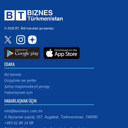
© 2026 BT. Ähli hukuklar goralandyr.
EDARA
Biz barada
Düzgünler we şertler
Şahsy maglumatlaryň goragy
Habarlaşmak üçin
HABARLAŞMAK ÜÇIN
info@business.com.tm
A.Nyýazow şaýoly 157, Aşgabat, Türkmenistan, 744000
+993 61 89 14 98