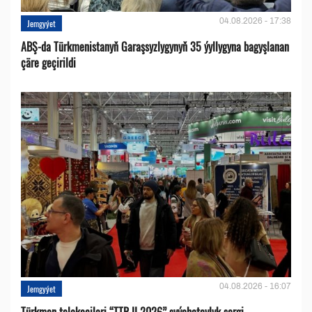
04.08.2026 - 17:38
Jemgyýet
ABŞ-da Türkmenistanyň Garaşsyzlygynyň 35 ýyllygyna bagyşlanan
çäre geçirildi
04.08.2026 - 16:07
Jemgyýet
Türkmen telekeçileri “TTR II 2026” syýahatçylyk sergi-