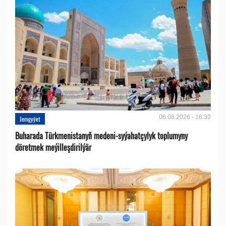
06.08.2026 - 16:30
Jemgyýet
Buharada Türkmenistanyň medeni-syýahatçylyk toplumyny
döretmek meýilleşdirilýär