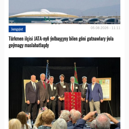
05.08.2026 - 11:11
Jemgyýet
Türkmen ilçisi JATA-nyň ýolbaşçysy bilen göni gatnawlary ýola
goýmagy maslahatlaşdy