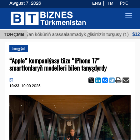
Awgust 7, 2026
ENG
TM
РУС
Toggl
navig
$12935,18
TDHÇMB
Buýan köküniň arassalanmadyk glisirrizin turşusy (t.)
Jemgyýet
“Apple” kompaniýasy täze “iPhone 17”
smartfonlaryň modelleri bilen tanyşdyrdy
BT
10:23
10.09.2025