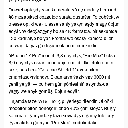
Döwrebaplaşdyrylan kameralaryň üç moduly hem indi
48 megapiksel çözgütde surata düşürýär. Teleobýektiw
8 esse optiki we 40 esse sanly ýakynlaşdyrmagy üpjün
edýär. Wideoýazgyny bolsa 4K formatda, bir sekuntda
120 kadr alyp bolýar. Frontal we esasy kamera bilen
bir wagtda ýazga düşürmek hem mümkindir.
“iPhone 17 Pro” modeli 6,3 duýmlyk, “Pro Max” bolsa
6,9 duýmlyk ekran bilen üpjün edildi. Iki telefon hem
täze, has berk “Ceramic Shield 2” aýna bilen
enjamlaşdyrylandyr. Ekranlaryň ýagtylygy 3000 nit
çenli ýetýär — bu hem gün şöhlesiniň astynda-da
ýagty we anyk görnüşi üpjün edýär.
Enjamda täze “A19 Pro” çipi ýerleşdirilendir. Ol öňki
modeller bilen deňeşdirilende 40% çalt işleýär. Bugly
kamera ulgamyndaky täze sowadyş ulgamy telefony
gyzmakdan goraýar. “Pro Max” modelindäki