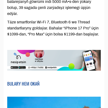
batareýanyň göwrümi indi 5000 mA•s-den ýokary
bolup, 39 sagada çenli zarýadsyz işlemegi üpjün
edýär.
Täze smartfonlar Wi-Fi 7, Bluetooth 6 we Thread
standartlaryny goldaýar. Bahalar “iPhone 17 Pro” üçin
$1099-dan, “Pro Max” üçin bolsa $1199-dan başlaýar.
BULARY HEM OKAŇ