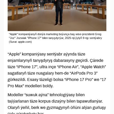
"Apple" kompaniýanyň dünýä marketing boýunça baş wise-prezidenti Greg
"Joz" Jozwiak "iPhone 17" bilen tanyşdyrýar, 2025-nji ýylyň 9-njy sentýabry
(Surat: apple.com)
“Apple” kompaniýasy sentýabr aýynda täze
enjamlarynyň tanyşdyryş dabarasyny geçirdi. Çärede
täze “iPhone 17”, ultra inçe “iPhone Air”, “Apple Watch”
sagatlaryň täze nusgalary hem-de “AirPods Pro 3”
görkezildi. Esasy täzeligi bolsa “iPhone 17 Pro” we “17
Pro Max” modelleri boldy.
Modeller “suwuk aýna” tehnologiýasy bilen
taýýarlanan täze korpus dizaýny bilen tapawutlanýar.
Olaryň ýeňil, berk we gyzmagynyň öňüni alýan gurluşy
ýaly aýratynlygy bar.