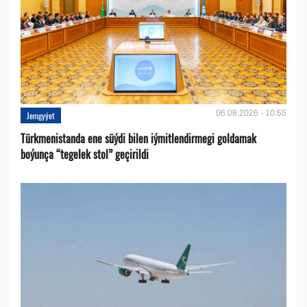
06.08.2026 - 10:55
Jemgyýet
Türkmenistanda ene süýdi bilen iýmitlendirmegi goldamak
boýunça “tegelek stol” geçirildi