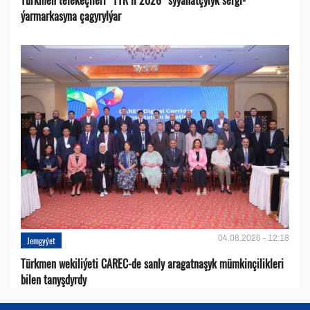
ýarmarkasyna çagyrylýar
04.08.2026 - 12:18
Jemgyýet
Türkmen wekiliýeti CAREC-de sanly aragatnaşyk mümkinçilikleri
bilen tanyşdyrdy