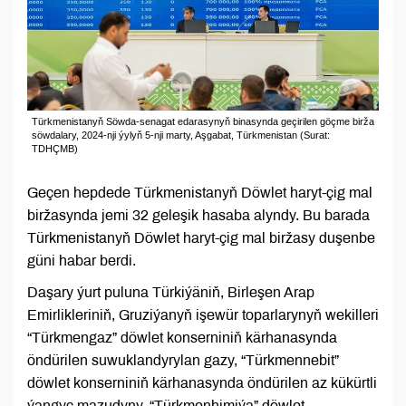
Türkmenistanyň Söwda-senagat edarasynyň binasynda geçirilen göçme birža
söwdalary, 2024-nji ýylyň 5-nji marty, Aşgabat, Türkmenistan (Surat:
TDHÇMB)
Geçen hepdede Türkmenistanyň Döwlet haryt-çig mal
biržasynda jemi 32 geleşik hasaba alyndy. Bu barada
Türkmenistanyň Döwlet haryt-çig mal biržasy duşenbe
güni habar berdi.
Daşary ýurt puluna Türkiýäniň, Birleşen Arap
Emirlikleriniň, Gruziýanyň işewür toparlarynyň wekilleri
“Türkmengaz” döwlet konserniniň kärhanasynda
öndürilen suwuklandyrylan gazy, “Türkmennebit”
döwlet konserniniň kärhanasynda öndürilen az kükürtli
ýangyç mazudyny, “Türkmenhimiýa” döwlet