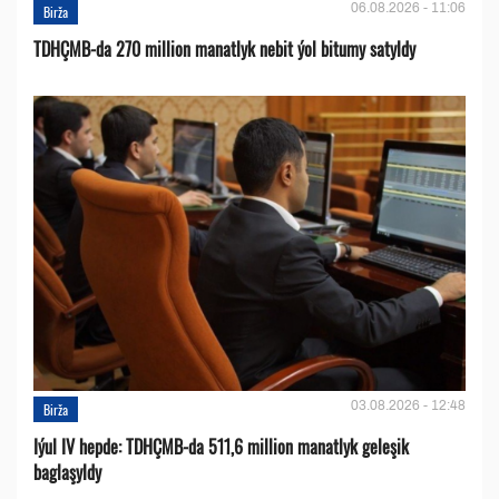
06.08.2026 - 11:06
Birža
TDHÇMB-da 270 million manatlyk nebit ýol bitumy satyldy
03.08.2026 - 12:48
Birža
Iýul IV hepde: TDHÇMB-da 511,6 million manatlyk geleşik
baglaşyldy