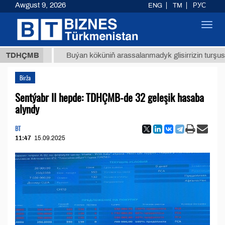
Awgust 9, 2026
ENG
TM
РУС
Toggl
navig
 ТМТ
$
TDHÇMB
Buýan köküniň arassalanmadyk glisirrizin turşusy (t.)
Birža
Sentýabr II hepde: TDHÇMB-de 32 geleşik hasaba
alyndy
BT
11:47
15.09.2025