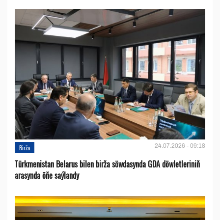
24.07.2026 - 09:18
Birža
Türkmenistan Belarus bilen birža söwdasynda GDA döwletleriniň
arasynda öňe saýlandy