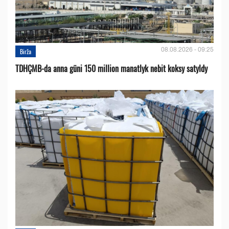
08.08.2026 - 09:25
Birža
TDHÇMB-da anna güni 150 million manatlyk nebit koksy satyldy