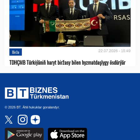
22.07.2026 - 15:49
Birža
TDHÇMB Türkiýäniň haryt biržasy bilen hyzmatdaşlygy ösdürýär
© 2026 BT. Ähli hukuklar goralandyr.