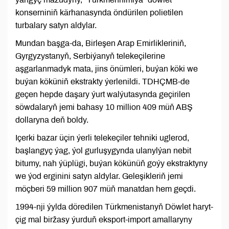
konserniniň kärhanasynda öndürilen polietilen
turbalary satyn aldylar.
Mundan başga-da, Birleşen Arap Emirlikleriniň,
Gyrgyzystanyň, Serbiýanyň telekeçilerine
aşgarlanmadyk mata, jins önümleri, buýan köki we
buýan köküniň ekstrakty ýerlenildi. TDHÇMB-de
geçen hepde daşary ýurt walýutasynda geçirilen
söwdalaryň jemi bahasy 10 million 409 müň ABŞ
dollaryna deň boldy.
Içerki bazar üçin ýerli telekeçiler tehniki uglerod,
başlangyç ýag, ýol gurluşygynda ulanylýan nebit
bitumy, nah ýüplügi, buýan kökünüň goýy ekstraktyny
we ýod erginini satyn aldylar. Geleşikleriň jemi
möçberi 59 million 907 müň manatdan hem geçdi.
1994-nji ýylda döredilen Türkmenistanyň Döwlet haryt-
çig mal biržasy ýurduň eksport-import amallaryny