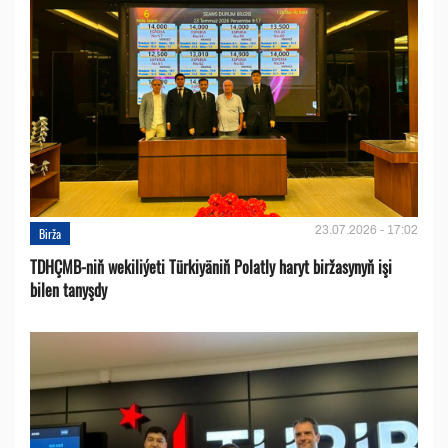
23.07.2026 - 17:02
Birža
TDHÇMB-niň wekiliýeti Türkiyäniň Polatly haryt biržasynyň işi
bilen tanyşdy