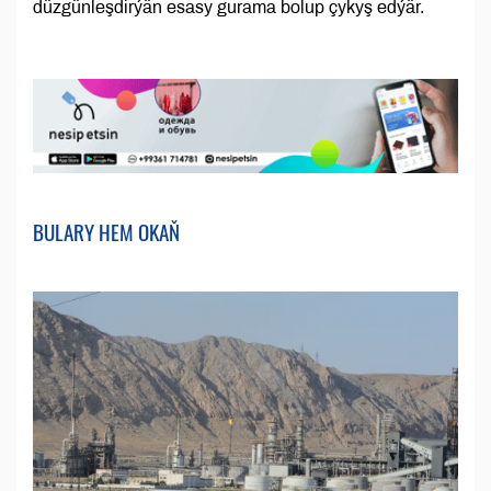
düzgünleşdirýän esasy gurama bolup çykyş edýär.
BULARY HEM OKAŇ