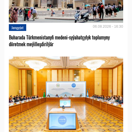
06.08.2026 - 16:30
Jemgyýet
Buharada Türkmenistanyň medeni-syýahatçylyk toplumyny
döretmek meýilleşdirilýär