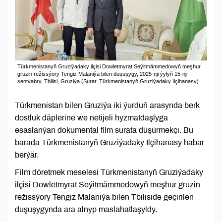
Türkmenistanyň Gruziýadaky ilçisi Dowletmyrat Seýitmämmedowyň meşhur
gruzin režissýory Tengiz Malaniýa bilen duşuşygy, 2025-nji ýylyň 15-nji
sentýabry, Tbilisi, Gruziýa (Surat: Türkmenistanyň Gruziýadaky Ilçihanasy)
Türkmenistan bilen Gruziýa iki ýurduň arasynda berk
dostluk däplerine we netijeli hyzmatdaşlyga
esaslanýan dokumental film surata düşürmekçi. Bu
barada Türkmenistanyň Gruziýadaky Ilçihanasy habar
berýär.
Film döretmek meselesi Türkmenistanyň Gruziýadaky
ilçisi Dowletmyrat Seýitmämmedowyň meşhur gruzin
režissýory Tengiz Malaniýa bilen Tbiliside geçirilen
duşuşygynda ara alnyp maslahatlaşyldy.