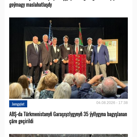
goýmagy maslahatlaşdy
04.08.2026 - 17:38
Jemgyýet
ABŞ-da Türkmenistanyň Garaşsyzlygynyň 35 ýyllygyna bagyşlanan
çäre geçirildi