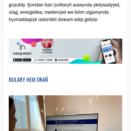
goýuldy. Şondan bäri ýurtlaryň arasynda ykdysadyýet,
ulag, energetika, medeniýet we bilim ulgamynda
hyzmatdaşlyk üstünlikli dowam edip gelýär.
BULARY HEM OKAŇ