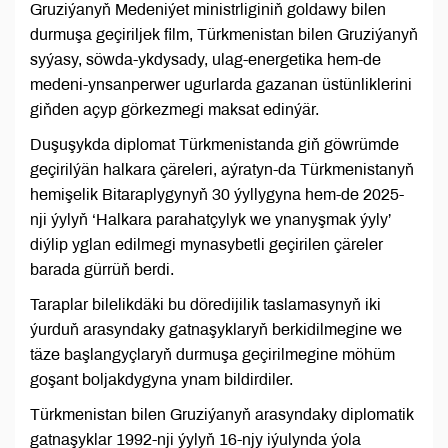
Gruziýanyň Medeniýet ministrliginiň goldawy bilen
durmuşa geçiriljek film, Türkmenistan bilen Gruziýanyň
syýasy, söwda-ykdysady, ulag-energetika hem-de
medeni-ynsanperwer ugurlarda gazanan üstünliklerini
giňden açyp görkezmegi maksat edinýär.
Duşuşykda diplomat Türkmenistanda giň göwrümde
geçirilýän halkara çäreleri, aýratyn-da Türkmenistanyň
hemişelik Bitaraplygynyň 30 ýyllygyna hem-de 2025-
nji ýylyň ‘Halkara parahatçylyk we ynanyşmak ýyly’
diýlip yglan edilmegi mynasybetli geçirilen çäreler
barada gürrüň berdi.
Taraplar bilelikdäki bu döredijilik taslamasynyň iki
ýurduň arasyndaky gatnaşyklaryň berkidilmegine we
täze başlangyçlaryň durmuşa geçirilmegine möhüm
goşant boljakdygyna ynam bildirdiler.
Türkmenistan bilen Gruziýanyň arasyndaky diplomatik
gatnaşyklar 1992-nji ýylyň 16-njy iýulynda ýola