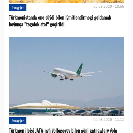
06.08.2026 - 10:55
Jemgyýet
Türkmenistanda ene süýdi bilen iýmitlendirmegi goldamak
boýunça “tegelek stol” geçirildi
05.08.2026 - 11:11
Jemgyýet
Türkmen ilçisi JATA-nyň ýolbaşçysy bilen göni gatnawlary ýola