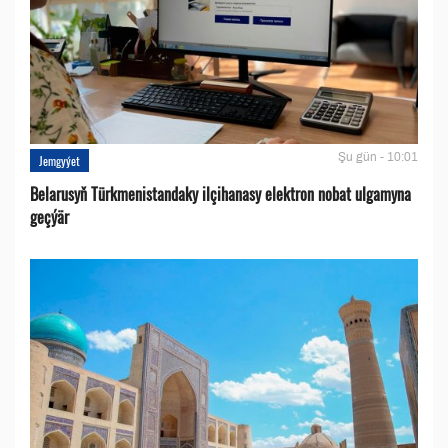
Şu gün - 10:01
Jemgyýet
Belarusyň Türkmenistandaky ilçihanasy elektron nobat ulgamyna
geçýär