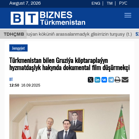
Awgust 7, 2026
ENG
TM
РУС
Toggl
navig
$12935,1
TDHÇMB
Buýan köküniň arassalanmadyk glisirrizin turşusy (t.)
Jemgyýet
Türkmenistan bilen Gruziýa köptaraplaýyn
hyzmatdaşlyk hakynda dokumental film düşürmekçi
BT
12:50
16.09.2025