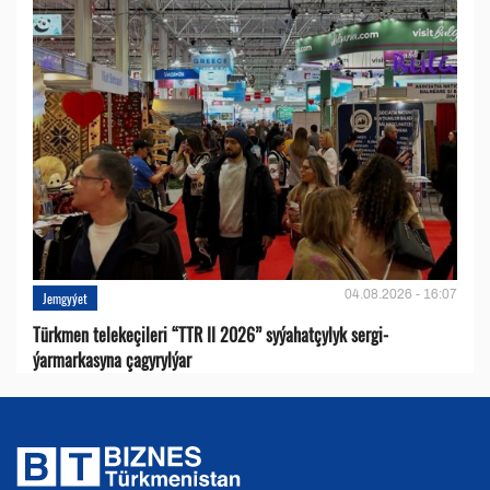
04.08.2026 - 16:07
Jemgyýet
Türkmen telekeçileri “TTR II 2026” syýahatçylyk sergi-
ýarmarkasyna çagyrylýar