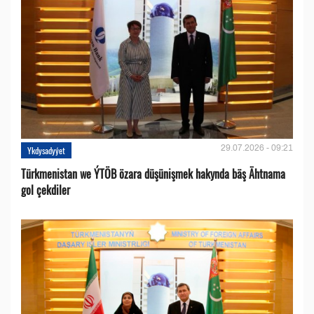
29.07.2026 - 09:21
Ykdysadyýet
Türkmenistan we ÝTÖB özara düşünişmek hakynda bäş Ähtnama
gol çekdiler