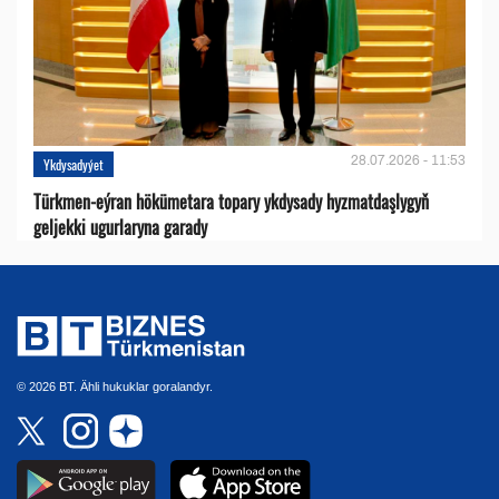
28.07.2026 - 11:53
Ykdysadyýet
Türkmen-eýran hökümetara topary ykdysady hyzmatdaşlygyň
geljekki ugurlaryna garady
© 2026 BT. Ähli hukuklar goralandyr.