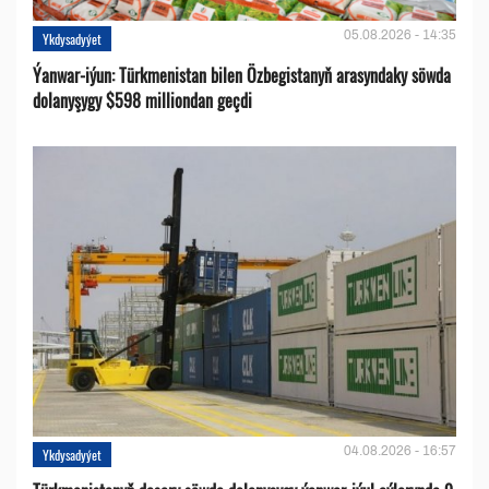
05.08.2026 - 14:35
Ykdysadyýet
Ýanwar-iýun: Türkmenistan bilen Özbegistanyň arasyndaky söwda
dolanyşygy $598 milliondan geçdi
04.08.2026 - 16:57
Ykdysadyýet