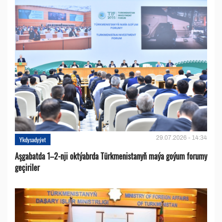
29.07.2026 - 14:34
Ykdysadyýet
Aşgabatda 1–2-nji oktýabrda Türkmenistanyň maýa goýum forumy
geçiriler