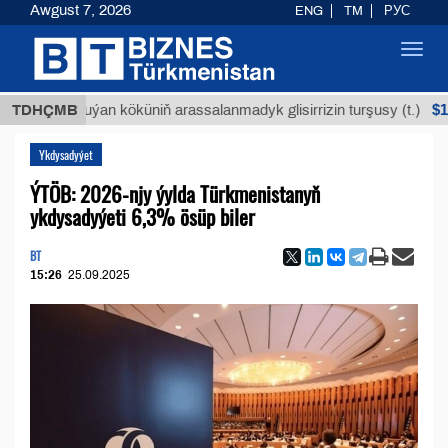
Awgust 7, 2026
ENG
TM
РУС
Toggl
navig
$12935,1
TDHÇMB
Buýan köküniň arassalanmadyk glisirrizin turşusy (t.)
Ykdysadyýet
ÝTÖB: 2026-njy ýylda Türkmenistanyň
ykdysadyýeti 6,3% ösüp biler
BT
15:26
25.09.2025