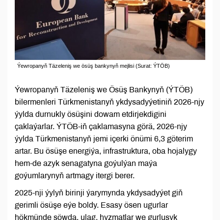
Ýewropanyň Täzeleniş we ösüş bankynyň mejlisi (Surat: ÝTÖB)
Ýewropanyň Täzeleniş we Ösüş Bankynyň (ÝTÖB)
bilermenleri Türkmenistanyň ykdysadyýetiniň 2026-njy
ýylda durnukly ösüşini dowam etdirjekdigini
çaklaýarlar. ÝTÖB-iň çaklamasyna görä, 2026-njy
ýylda Türkmenistanyň jemi içerki önümi 6,3 göterim
artar. Bu ösüşe energiýa, infrastruktura, oba hojalygy
hem-de azyk senagatyna goýulýan maýa
goýumlarynyň artmagy itergi berer.
2025-nji ýylyň birinji ýarymynda ykdysadyýet giň
gerimli ösüşe eýe boldy. Esasy ösen ugurlar
hökmünde söwda, ulag, hyzmatlar we gurluşyk