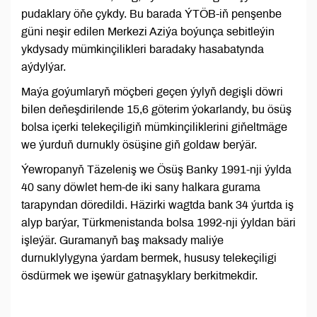
pudaklary öňe çykdy. Bu barada ÝTÖB-iň penşenbe
güni neşir edilen Merkezi Aziýa boýunça sebitleýin
ykdysady mümkinçilikleri baradaky hasabatynda
aýdylýar.
Maýa goýumlaryň möçberi geçen ýylyň degişli döwri
bilen deňeşdirilende 15,6 göterim ýokarlandy, bu ösüş
bolsa içerki telekeçiligiň mümkinçiliklerini giňeltmäge
we ýurduň durnukly ösüşine giň goldaw berýär.
Ýewropanyň Täzeleniş we Ösüş Banky 1991-nji ýylda
40 sany döwlet hem-de iki sany halkara gurama
tarapyndan döredildi. Häzirki wagtda bank 34 ýurtda iş
alyp barýar, Türkmenistanda bolsa 1992-nji ýyldan bäri
işleýär. Guramanyň baş maksady maliýe
durnuklylygyna ýardam bermek, hususy telekeçiligi
ösdürmek we işewür gatnaşyklary berkitmekdir.