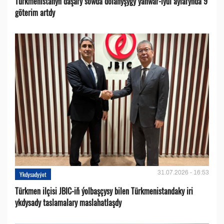
Türkmenistanyň daşary söwda dolanyşygy ýanwar-iýul aýlarynda 9
göterim artdy
31.07.2026 - 16:53
Ykdysadyýet
Türkmen ilçisi JBIC-iň ýolbaşçysy bilen Türkmenistandaky iri
ykdysady taslamalary maslahatlaşdy