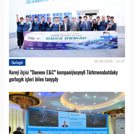
26.06.2026 - 14:57
Gurluşyk
Koreý ilçisi “Daewoo E&C” kompaniýasynyň Türkmenabatdaky
gurluşyk işleri bilen tanyşdy