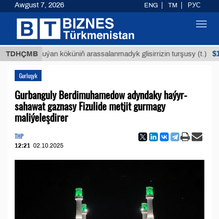
Awgust 7, 2026
ENG
TM
РУС
Toggl
navig
$12935,1
TDHÇMB
Buýan köküniň arassalanmadyk glisirrizin turşusy (t.)
Gurluşyk
Gurbanguly Berdimuhamedow adyndaky haýyr-
sahawat gaznasy Fizulide metjit gurmagy
maliýeleşdirer
THP
12:21
02.10.2025