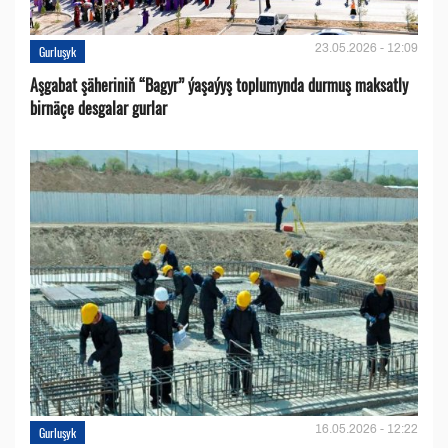
23.05.2026 - 12:09
Gurluşyk
Aşgabat şäheriniň “Bagyr” ýaşaýyş toplumynda durmuş maksatly
birnäçe desgalar gurlar
16.05.2026 - 12:22
Gurluşyk