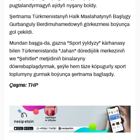
pugtalandyrmagyň aýdyň nyşany boldy.
Şertnama Türkmenistanyň Halk Maslahatynyň Başlygy
Gurbanguly Berdimuhamedowyň görkezmesi boýunça
gol çekildi.
Mundan başga-da, gazna "Sport ýyldyzy" kärhanasy
bilen Türkmenistanda "Jahan" döredijilik merkeziniň
we "Şehitler" metjidiniň binalaryny
döwrebaplaşdyrmak, şeýle hem täze köpugurly sport
toplumyny gurmak boýunça şertnama baglaşdy.
Çeşme: THP