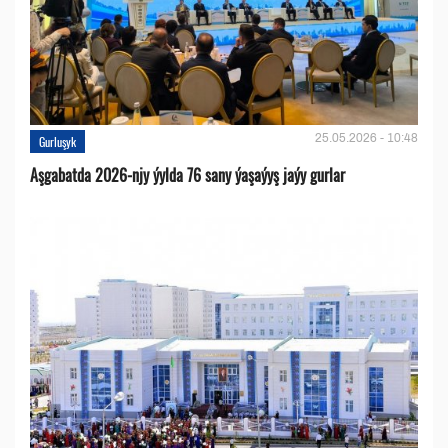
25.05.2026 - 10:48
Gurluşyk
Aşgabatda 2026-njy ýylda 76 sany ýaşaýyş jaýy gurlar