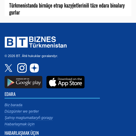
Türkmenistanda birnäçe etrap kazyýetleriniň täze edara binalary
gurlar
© 2026 BT. Ähli hukuklar goralandyr.
EDARA
Biz barada
Düzgünler we şertler
Şahsy maglumatlaryň goragy
Habarlaşmak üçin
HABARLAŞMAK ÜÇIN