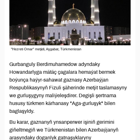
"Hezreti Omar" metjidi, Aşgabat, Türkmenistan
Gurbanguly Berdimuhamedow adyndaky
Howandarlyga mätäç çagalara hemaýat bermek
boýunça haýyr-sahawat gaznasy Azerbaýjan
Respublikasynyň Fizuli şäherinde metjit taslamasyny
we gurluşygyny maliýeleşdirer. Degişli şertnama
hususy türkmen kärhanasy "Aga-gurluşyk" bilen
baglaşyldy.
Bu karar, gaznanyň ynsanperwer işiniň gerimini
giňeltmegiň we Türkmenistan bilen Azerbaýjanyň
arasyndaky doganlyk gatnaşyklaryny