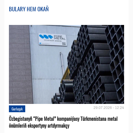
BULARY HEM OKAŇ
29.07.2026 - 12:24
Gurluşyk
Özbegistanyň “Pipe Metal” kompaniýasy Türkmenistana metal
önümleriň eksportyny artdyrmakçy