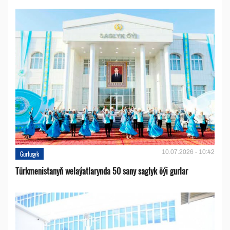
10.07.2026 - 10:42
Gurluşyk
Türkmenistanyň welaýatlarynda 50 sany saglyk öýi gurlar