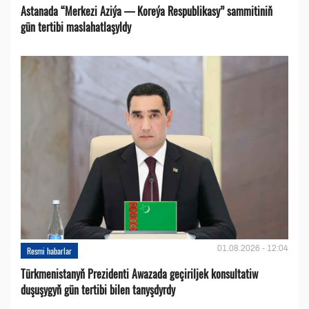
Astanada “Merkezi Aziýa — Koreýa Respublikasy” sammitiniň
gün tertibi maslahatlaşyldy
01.08.2026 - 12:04
Resmi habarlar
Türkmenistanyň Prezidenti Awazada geçiriljek konsultatiw
duşuşygyň gün tertibi bilen tanyşdyrdy