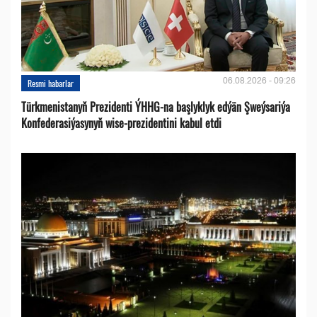
06.08.2026 - 09:26
Resmi habarlar
Türkmenistanyň Prezidenti ÝHHG-na başlyklyk edýän Şweýsariýa
Konfederasiýasynyň wise-prezidentini kabul etdi