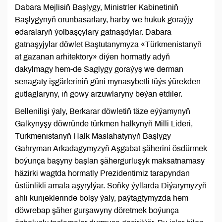
Dabara Mejlisiň Başlygy, Ministrler Kabinetiniň
Başlygynyň orunbasarlary, harby we hukuk goraýjy
edaralaryň ýolbaşçylary gatnaşdylar. Dabara
gatnaşyjylar döwlet Baştutanymyza «Türkmenistanyň
at gazanan arhitektory» diýen hormatly adyň
dakylmagy hem-de Saglygy goraýyş we derman
senagaty işgärleriniň güni mynasybetli tüýs ýürekden
gutlaglaryny, iň gowy arzuwlaryny beýan etdiler.
Bellenilişi ýaly, Berkarar döwletiň täze eýýamynyň
Galkynyşy döwründe türkmen halkynyň Milli Lideri,
Türkmenistanyň Halk Maslahatynyň Başlygy
Gahryman Arkadagymyzyň Aşgabat şäherini ösdürmek
boýunça başyny başlan şähergurluşyk maksatnamasy
häzirki wagtda hormatly Prezidentimiz tarapyndan
üstünlikli amala aşyrylýar. Soňky ýyllarda Diýarymyzyň
ähli künjeklerinde bolşy ýaly, paýtagtymyzda hem
döwrebap şäher gurşawyny döretmek boýunça