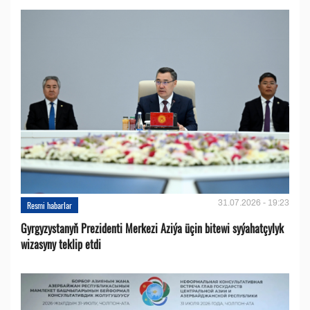
31.07.2026 - 19:23
Resmi habarlar
Gyrgyzystanyň Prezidenti Merkezi Aziýa üçin bitewi syýahatçylyk
wizasyny teklip etdi