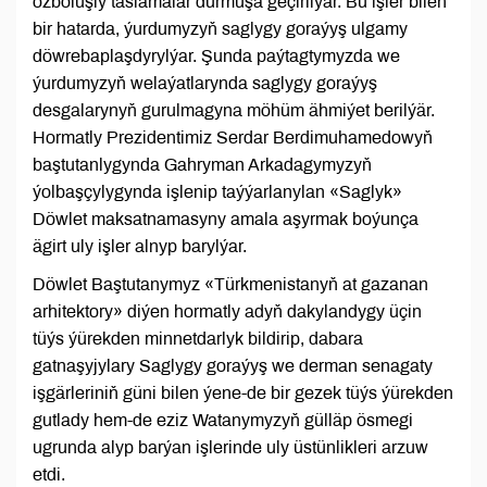
özboluşly taslamalar durmuşa geçirilýär. Bu işler bilen
bir hatarda, ýurdumyzyň saglygy goraýyş ulgamy
döwrebaplaşdyrylýar. Şunda paýtagtymyzda we
ýurdumyzyň welaýatlarynda saglygy goraýyş
desgalarynyň gurulmagyna möhüm ähmiýet berilýär.
Hormatly Prezidentimiz Serdar Berdimuhamedowyň
baştutanlygynda Gahryman Arkadagymyzyň
ýolbaşçylygynda işlenip taýýarlanylan «Saglyk»
Döwlet maksatnamasyny amala aşyrmak boýunça
ägirt uly işler alnyp barylýar.
Döwlet Baştutanymyz «Türkmenistanyň at gazanan
arhitektory» diýen hormatly adyň dakylandygy üçin
tüýs ýürekden minnetdarlyk bildirip, dabara
gatnaşyjylary Saglygy goraýyş we derman senagaty
işgärleriniň güni bilen ýene-de bir gezek tüýs ýürekden
gutlady hem-de eziz Watanymyzyň gülläp ösmegi
ugrunda alyp barýan işlerinde uly üstünlikleri arzuw
etdi.