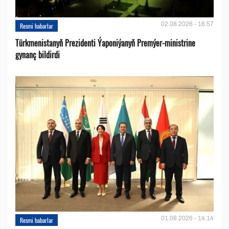
02.08.2026 - 16:57
Resmi habarlar
Türkmenistanyň Prezidenti Ýaponiýanyň Premýer-ministrine
gynanç bildirdi
01.08.2026 - 14:14
Resmi habarlar