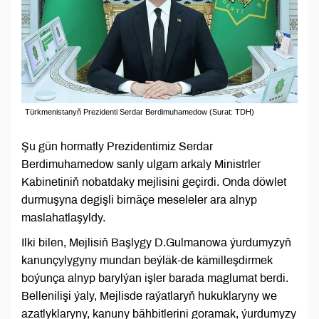
Türkmenistanyň Prezidenti Serdar Berdimuhamedow (Surat: TDH)
Şu gün hormatly Prezidentimiz Serdar
Berdimuhamedow sanly ulgam arkaly Ministrler
Kabinetiniň nobatdaky mejlisini geçirdi. Onda döwlet
durmuşyna degişli birnäçe meseleler ara alnyp
maslahatlaşyldy.
Ilki bilen, Mejlisiň Başlygy D.Gulmanowa ýurdumyzyň
kanunçylygyny mundan beýläk-de kämilleşdirmek
boýunça alnyp barylýan işler barada maglumat berdi.
Bellenilişi ýaly, Mejlisde raýatlaryň hukuklaryny we
azatlyklaryny, kanuny bähbitlerini goramak, ýurdumyzy