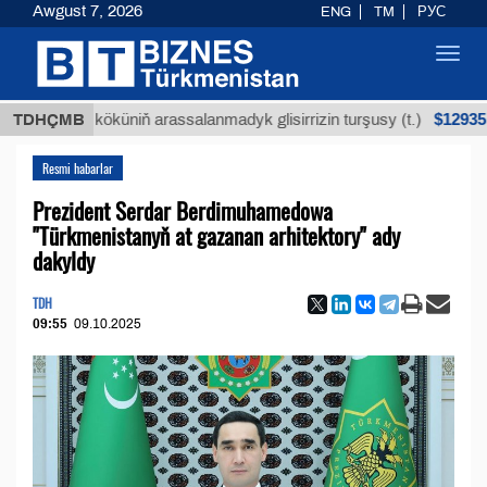
Awgust 7, 2026
ENG
TM
РУС
Toggl
navig
$12935,18
ýan köküniň arassalanmadyk glisirrizin turşusy (t.)
TDHÇMB
Resmi habarlar
Prezident Serdar Berdimuhamedowa
"Türkmenistanyň at gazanan arhitektory" ady
dakyldy
TDH
09:55
09.10.2025