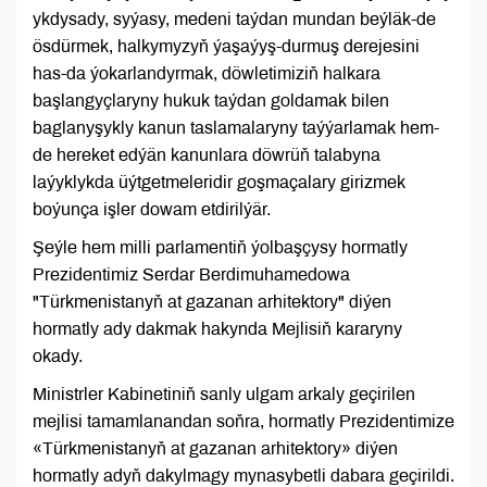
ykdysady, syýasy, medeni taýdan mundan beýläk-de
ösdürmek, halkymyzyň ýaşaýyş-durmuş derejesini
has-da ýokarlandyrmak, döwletimiziň halkara
başlangyçlaryny hukuk taýdan goldamak bilen
baglanyşykly kanun taslamalaryny taýýarlamak hem-
de hereket edýän kanunlara döwrüň talabyna
laýyklykda üýtgetmeleridir goşmaçalary girizmek
boýunça işler dowam etdirilýär.
Şeýle hem milli parlamentiň ýolbaşçysy hormatly
Prezidentimiz Serdar Berdimuhamedowa
"Türkmenistanyň at gazanan arhitektory" diýen
hormatly ady dakmak hakynda Mejlisiň kararyny
okady.
Ministrler Kabinetiniň sanly ulgam arkaly geçirilen
mejlisi tamamlanandan soňra, hormatly Prezidentimize
«Türkmenistanyň at gazanan arhitektory» diýen
hormatly adyň dakylmagy mynasybetli dabara geçirildi.