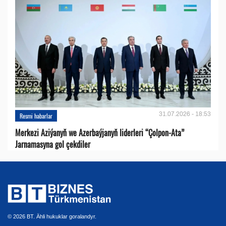
31.07.2026 - 18:53
Resmi habarlar
Merkezi Aziýanyň we Azerbaýjanyň liderleri “Çolpon-Ata”
Jarnamasyna gol çekdiler
© 2026 BT. Ähli hukuklar goralandyr.