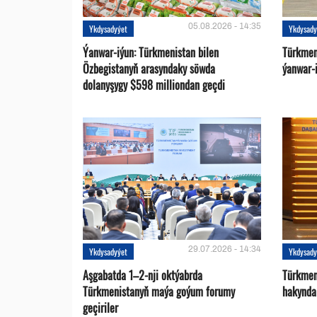
05.08.2026 - 14:35
Ykdysadyýet
Ykdysady
Ýanwar-iýun: Türkmenistan bilen
Türkmen
Özbegistanyň arasyndaky söwda
ýanwar-i
dolanyşygy $598 milliondan geçdi
29.07.2026 - 14:34
Ykdysadyýet
Ykdysady
Aşgabatda 1–2-nji oktýabrda
Türkmen
Türkmenistanyň maýa goýum forumy
hakynda
geçiriler