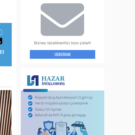
Biznes täzelikleriňizi bize ýollaň!
UGRATMAK