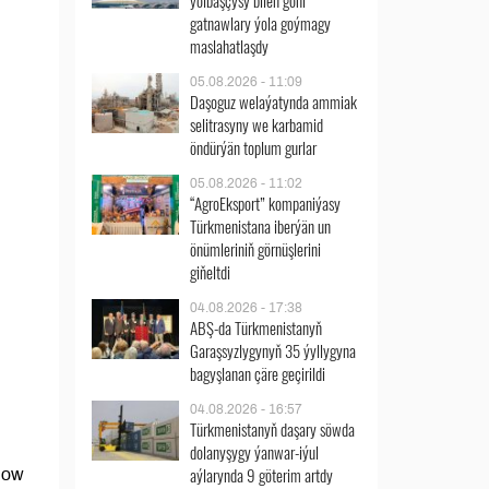
ýolbaşçysy bilen göni
gatnawlary ýola goýmagy
maslahatlaşdy
05.08.2026 - 11:09
Daşoguz welaýatynda ammiak
selitrasyny we karbamid
öndürýän toplum gurlar
05.08.2026 - 11:02
“AgroEksport” kompaniýasy
Türkmenistana iberýän un
önümleriniň görnüşlerini
giňeltdi
04.08.2026 - 17:38
ABŞ-da Türkmenistanyň
Garaşsyzlygynyň 35 ýyllygyna
bagyşlanan çäre geçirildi
04.08.2026 - 16:57
Türkmenistanyň daşary söwda
dolanyşygy ýanwar-iýul
aýlarynda 9 göterim artdy
dow