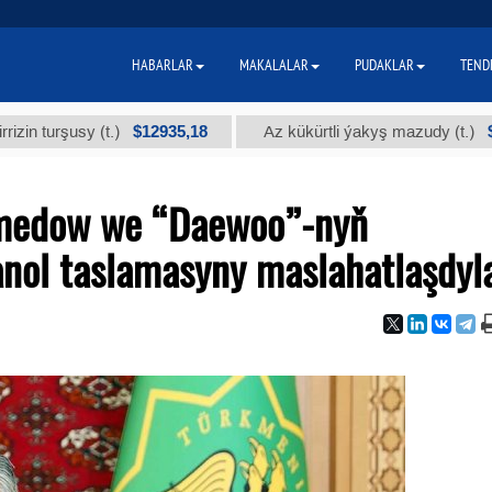
HABARLAR
MAKALALAR
PUDAKLAR
TEND
$12935,18
$300
usy (t.)
Az kükürtli ýakyş mazudy (t.)
medow we “Daewoo”-nyň
anol taslamasyny maslahatlaşdyl