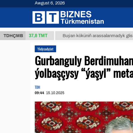
Awgust 6, 2026
37,8 ТМТ
kg.)
TDHÇMB
Buýan köküniň arassalanmadyk glisirrizin turş
Ykdysadyýet
Gurbanguly Berdimuha
ýolbaşçysy “ýaşyl” met
TDH
09:44
15.10.2025