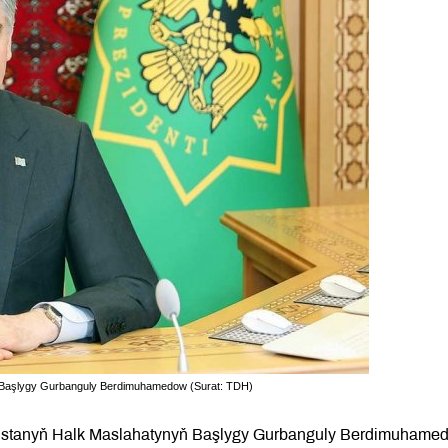
yň Başlygy Gurbanguly Berdimuhamedow (Surat: TDH)
menistanyň Halk Maslahatynyň Başlygy Gurbanguly Berdimuhame