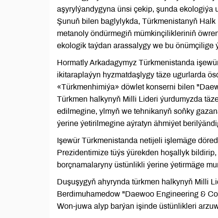
aşyrylýandygyna ünsi çekip, şunda ekologiýa u
Şunuň bilen baglylykda, Türkmenistanyň Halk
metanoly öndürmegiň mümkinçilikleriniň öwreni
ekologik taýdan arassalygy we bu önümçilige ý
Hormatly Arkadagymyz Türkmenistanda işewürlik
ikitaraplaýyn hyzmatdaşlygy täze ugurlarda ö
«Türkmenhimiýa» döwlet konserni bilen "Daew
Türkmen halkynyň Milli Lideri ýurdumyzda täz
edilmegine, ylmyň we tehnikanyň soňky gazana
ýerine ýetirilmegine aýratyn ähmiýet berilýändig
Işewür Türkmenistanda netijeli işlemäge döre
Prezidentimize tüýs ýürekden hoşallyk bildir
borçnamalaryny üstünlikli ýerine ýetirmäge mu
Duşuşygyň ahyrynda türkmen halkynyň Milli L
Berdimuhamedow "Daewoo Engineering & Const
Won-juwa alyp barýan işinde üstünlikleri arzuw