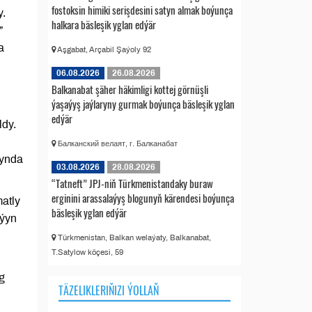
fostoksin himiki serişdesini satyn almak boýunça
y.
halkara bäsleşik yglan edýär
”
a
Aşgabat, Arçabil Şaýoly 92
06.08.2026
26.08.2026
Balkanabat şäher häkimligi kottej görnüşli
ýaşaýyş jaýlaryny gurmak boýunça bäsleşik yglan
edýär
ldy.
Балканский велаят, г. Балканабат
tynda
03.08.2026
28.08.2026
“Tatneft” JPJ-niň Türkmenistandaky buraw
erginini arassalaýyş blogunyň kärendesi boýunça
atly
bäsleşik yglan edýär
aýyn
Türkmenistan, Balkan welaýaty, Balkanabat,
T.Satylow köçesi, 59
g
TÄZELIKLERIŇIZI ÝOLLAŇ