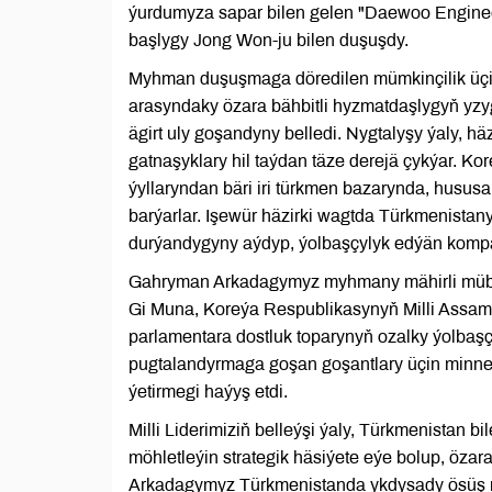
ýurdumyza sapar bilen gelen "Daewoo Engineer
başlygy Jong Won-ju bilen duşuşdy.
Myhman duşuşmaga döredilen mümkinçilik üçin 
arasyndaky özara bähbitli hyzmatdaşlygyň yz
ägirt uly goşandyny belledi. Nygtalyşy ýaly, h
gatnaşyklary hil taýdan täze derejä çykýar. K
ýyllaryndan bäri iri türkmen bazarynda, hususa
barýarlar. Işewür häzirki wagtda Türkmenista
durýandygyny aýdyp, ýolbaşçylyk edýän kompa
Gahryman Arkadagymyz myhmany mähirli mübär
Gi Muna, Koreýa Respublikasynyň Milli Assam
parlamentara dostluk toparynyň ozalky ýolbaşç
pugtalandyrmaga goşan goşantlary üçin minnetd
ýetirmegi haýyş etdi.
Milli Liderimiziň belleýşi ýaly, Türkmenistan
möhletleýin strategik häsiýete eýe bolup, ö
Arkadagymyz Türkmenistanda ykdysady ösüş m