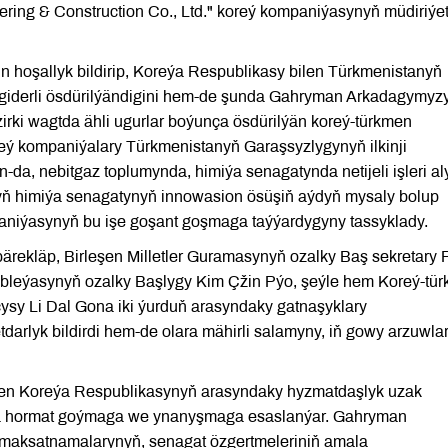
ing & Construction Co., Ltd." koreý kompaniýasynyň müdiriýet
hoşallyk bildirip, Koreýa Respublikasy bilen Türkmenistanyň
ygiderli ösdürilýändigini hem-de şunda Gahryman Arkadagymyz
äzirki wagtda ähli ugurlar boýunça ösdürilýän koreý-türkmen
oreý kompaniýalary Türkmenistanyň Garaşsyzlygynyň ilkinji
n-da, nebitgaz toplumynda, himiýa senagatynda netijeli işleri al
nyň himiýa senagatynyň innowasion ösüşiň aýdyň mysaly bolup
niýasynyň bu işe goşant goşmaga taýýardygyny tassyklady.
ekläp, Birleşen Milletler Guramasynyň ozalky Baş sekretary 
bleýasynyň ozalky Başlygy Kim Çžin Pýo, şeýle hem Koreý-tü
ysy Li Dal Gona iki ýurduň arasyndaky gatnaşyklary
arlyk bildirdi hem-de olara mähirli salamyny, iň gowy arzuwla
 bilen Koreýa Respublikasynyň arasyndaky hyzmatdaşlyk uzak
zara hormat goýmaga we ynanyşmaga esaslanýar. Gahryman
aksatnamalarynyň, senagat özgertmeleriniň amala