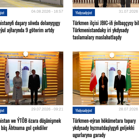
04.08.2026 - 16:57
31.07.2026 
ýet
Ykdysadyýet
istanyň daşary söwda dolanyşygy
Türkmen ilçisi JBIC-iň ýolbaşçysy bi
ýul aýlarynda 9 göterim artdy
Türkmenistandaky iri ykdysady
taslamalary maslahatlaşdy
29.07.2026 - 09:21
28.07.2026 
ýet
Ykdysadyýet
istan we ÝTÖB özara düşünişmek
Türkmen-eýran hökümetara topary
 bäş Ähtnama gol çekdiler
ykdysady hyzmatdaşlygyň geljekki
ugurlaryna garady