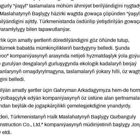
gurly “ýaşyl” taslamalara möhüm ähmiýet berilýändigini nygtad
 Maslahatynyň Başlygy häzirki wagtda gowaça çöpünden “ýaşyl
lýändigini aýtdy. Türkmenistanda ösdürilip ýetişdirilýän gowaç
aramlylygy bilen tapawutlanýar.
 üçin amatly şertleriň döredilýändigini göz öňünde tutup,
sdürmek babatda mümkinçilikleriň bardygyny belledi. Şunda
oo" kompaniýasynyň arasynda netijeli hyzmatdaşlyk ýola goýu
e gurulýan desgalaryň gurluşygynda ekologik kadalaryň berjaý
nlarynyň ornaşdyrylmagyna, taslamalaryň ýokary hilli, öz wag
ini belledi.
dilýän amatly şertler üçin Gahryman Arkadagymyza hem-de horm
ip, ýolbaşçylyk edýän kompaniýasynyň öz üstüne alan şertnamal
ndan beýläk-de jogapkärçilikli çemeleşjekdigine ynandyrdy.
ideri, Türkmenistanyň Halk Maslahatynyň Başlygy Gurbanguly
ruction Co., Ltd." kompaniýasynyň müdiriýetiniň başlygy Jon
 etdi.