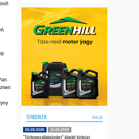
iniň
yň
yp
Pan
rkmen
ryny
TENDERLER
ÄHLISI
06.08.2026
16.09.2026
“Türkmengallaönümleri” döwlet birleşigi