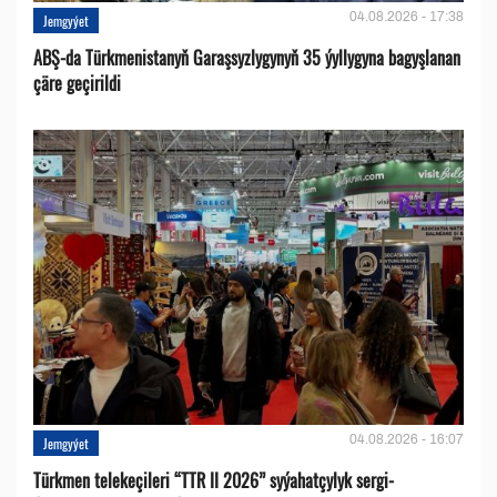
04.08.2026 - 17:38
Jemgyýet
ABŞ-da Türkmenistanyň Garaşsyzlygynyň 35 ýyllygyna bagyşlanan
çäre geçirildi
04.08.2026 - 16:07
Jemgyýet
Türkmen telekeçileri “TTR II 2026” syýahatçylyk sergi-