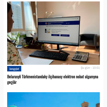
Şu gün - 10:01
Jemgyýet
Belarusyň Türkmenistandaky ilçihanasy elektron nobat ulgamyna
geçýär