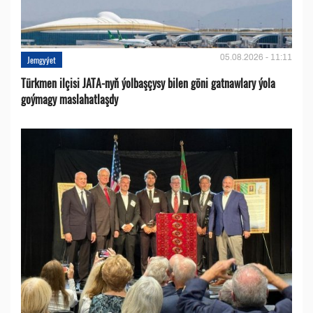
05.08.2026 - 11:11
Jemgyýet
Türkmen ilçisi JATA-nyň ýolbaşçysy bilen göni gatnawlary ýola
goýmagy maslahatlaşdy