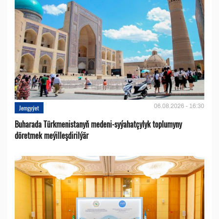
06.08.2026 - 16:30
Jemgyýet
Buharada Türkmenistanyň medeni-syýahatçylyk toplumyny
döretmek meýilleşdirilýär