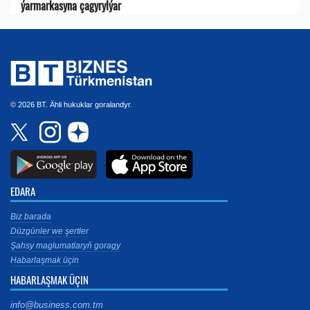
ýarmarkasyna çagyrylýar
© 2026 BT. Ähli hukuklar goralandyr.
EDARA
Biz barada
Düzgünler we şertler
Şahsy maglumatlaryň goragy
Habarlaşmak üçin
HABARLAŞMAK ÜÇIN
info@business.com.tm