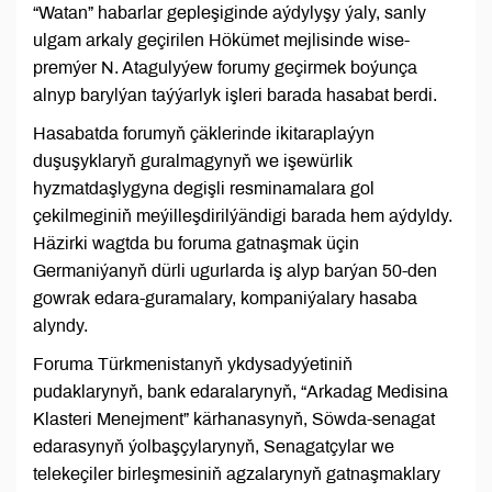
“Watan” habarlar gepleşiginde aýdylyşy ýaly, sanly
ulgam arkaly geçirilen Hökümet mejlisinde wise-
premýer N. Atagulyýew forumy geçirmek boýunça
alnyp barylýan taýýarlyk işleri barada hasabat berdi.
Hasabatda forumyň çäklerinde ikitaraplaýyn
duşuşyklaryň guralmagynyň we işewürlik
hyzmatdaşlygyna degişli resminamalara gol
çekilmeginiň meýilleşdirilýändigi barada hem aýdyldy.
Häzirki wagtda bu foruma gatnaşmak üçin
Germaniýanyň dürli ugurlarda iş alyp barýan 50-den
gowrak edara-guramalary, kompaniýalary hasaba
alyndy.
Foruma Türkmenistanyň ykdysadyýetiniň
pudaklarynyň, bank edaralarynyň, “Arkadag Medisina
Klasteri Menejment” kärhanasynyň, Söwda-senagat
edarasynyň ýolbaşçylarynyň, Senagatçylar we
telekeçiler birleşmesiniň agzalarynyň gatnaşmaklary