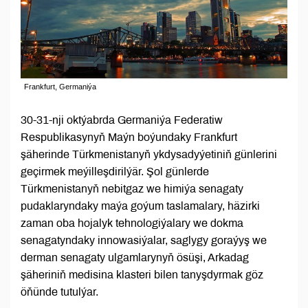
Frankfurt, Germaniýa
30-31-nji oktýabrda Germaniýa Federatiw
Respublikasynyň Maýn boýundaky Frankfurt
şäherinde Türkmenistanyň ykdysadyýetiniň günlerini
geçirmek meýilleşdirilýär. Şol günlerde
Türkmenistanyň nebitgaz we himiýa senagaty
pudaklaryndaky maýa goýum taslamalary, häzirki
zaman oba hojalyk tehnologiýalary we dokma
senagatyndaky innowasiýalar, saglygy goraýyş we
derman senagaty ulgamlarynyň ösüşi, Arkadag
şäheriniň medisina klasteri bilen tanyşdyrmak göz
öňünde tutulýar.