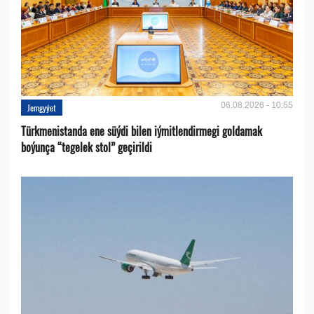
06.08.2026 - 10:55
Jemgyýet
Türkmenistanda ene süýdi bilen iýmitlendirmegi goldamak
boýunça “tegelek stol” geçirildi