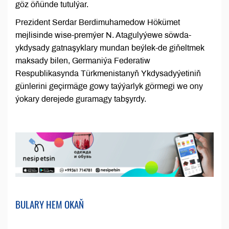
göz öňünde tutulýar.
Prezident Serdar Berdimuhamedow Hökümet
mejlisinde wise-premýer N. Atagulyýewe söwda-
ykdysady gatnaşyklary mundan beýlek-de giňeltmek
maksady bilen, Germaniýa Federatiw
Respublikasynda Türkmenistanyň Ykdysadyýetiniň
günlerini geçirmäge gowy taýýarlyk görmegi we ony
ýokary derejede guramagy tabşyrdy.
BULARY HEM OKAŇ