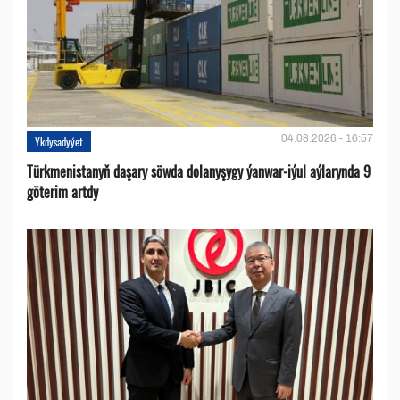
04.08.2026 - 16:57
Ykdysadyýet
Türkmenistanyň daşary söwda dolanyşygy ýanwar-iýul aýlarynda 9
göterim artdy