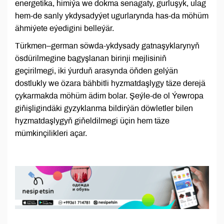
energetika, himiýa we dokma senagaty, gurluşyk, ulag
hem-de sanly ykdysadyýet ugurlarynda has-da möhüm
ähmiýete eýedigini belleýär.
Türkmen–german söwda-ykdysady gatnaşyklarynyň
ösdürilmegine bagyşlanan birinji mejlisiniň
geçirilmegi, iki ýurduň arasynda öňden gelýän
dostlukly we özara bähbitli hyzmatdaşlygy täze derejä
çykarmakda möhüm ädim bolar. Şeýle-de ol Ýewropa
giňişligindäki gyzyklanma bildirýän döwletler bilen
hyzmatdaşlygyň giňeldilmegi üçin hem täze
mümkinçilikleri açar.