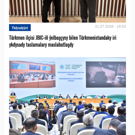
31.07.2026 - 16:53
Ykdysadyýet
Türkmen ilçisi JBIC-iň ýolbaşçysy bilen Türkmenistandaky iri
ykdysady taslamalary maslahatlaşdy