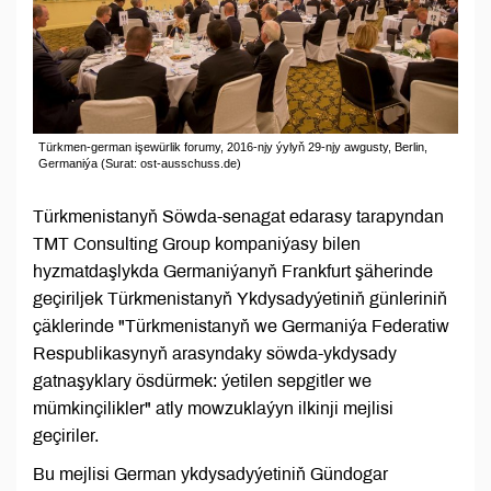
Türkmen-german işewürlik forumy, 2016-njy ýylyň 29-njy awgusty, Berlin,
Germaniýa (Surat: ost-ausschuss.de)
Türkmenistanyň Söwda-senagat edarasy tarapyndan
TMT Consulting Group kompaniýasy bilen
hyzmatdaşlykda Germaniýanyň Frankfurt şäherinde
geçiriljek Türkmenistanyň Ykdysadyýetiniň günleriniň
çäklerinde "Türkmenistanyň we Germaniýa Federatiw
Respublikasynyň arasyndaky söwda-ykdysady
gatnaşyklary ösdürmek: ýetilen sepgitler we
mümkinçilikler" atly mowzuklaýyn ilkinji mejlisi
geçiriler.
Bu mejlisi German ykdysadyýetiniň Gündogar