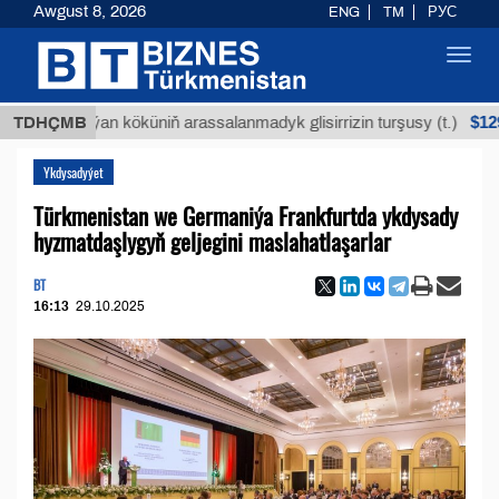
Awgust 8, 2026
ENG
TM
РУС
Toggl
navig
$12935,18
Buýan köküniň arassalanmadyk glisirrizin turşusy (t.)
TDHÇMB
Ykdysadyýet
Türkmenistan we Germaniýa Frankfurtdа ykdysady
hyzmatdaşlygyň geljegini maslahatlaşarlar
BT
16:13
29.10.2025