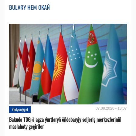
BULARY HEM OKAŇ
07.08.2026 - 13:07
Ykdysadyýet
Bakuda TDG-ä agza ýurtlaryň öňdebaryjy seljeriş merkezleriniň
maslahaty geçiriler