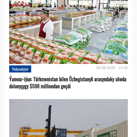
05.08.2026 - 14:35
Ykdysadyýet
Ýanwar-iýun: Türkmenistan bilen Özbegistanyň arasyndaky söwda
dolanyşygy $598 milliondan geçdi