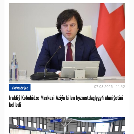
07.08.2026 - 11:42
Ykdysadyýet
Irakliý Kobahidze Merkezi Aziýa bilen hyzmatdaşlygyň ähmiýetini
belledi