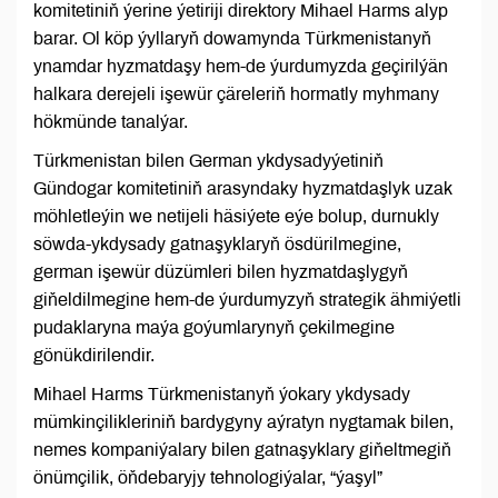
komitetiniň ýerine ýetiriji direktory Mihael Harms alyp
barar. Ol köp ýyllaryň dowamynda Türkmenistanyň
ynamdar hyzmatdaşy hem-de ýurdumyzda geçirilýän
halkara derejeli işewür çäreleriň hormatly myhmany
hökmünde tanalýar.
Türkmenistan bilen German ykdysadyýetiniň
Gündogar komitetiniň arasyndaky hyzmatdaşlyk uzak
möhletleýin we netijeli häsiýete eýe bolup, durnukly
söwda-ykdysady gatnaşyklaryň ösdürilmegine,
german işewür düzümleri bilen hyzmatdaşlygyň
giňeldilmegine hem-de ýurdumyzyň strategik ähmiýetli
pudaklaryna maýa goýumlarynyň çekilmegine
gönükdirilendir.
Mihael Harms Türkmenistanyň ýokary ykdysady
mümkinçilikleriniň bardygyny aýratyn nygtamak bilen,
nemes kompaniýalary bilen gatnaşyklary giňeltmegiň
önümçilik, öňdebaryjy tehnologiýalar, “ýaşyl”