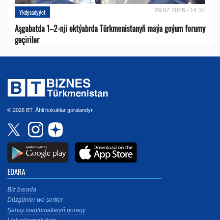
29.07.2026 - 14:34
Ykdysadyýet
Aşgabatda 1–2-nji oktýabrda Türkmenistanyň maýa goýum forumy
geçiriler
© 2026 BT. Ähli hukuklar goralandyr.
EDARA
Biz barada
Düzgünler we şertler
Şahsy maglumatlaryň goragy