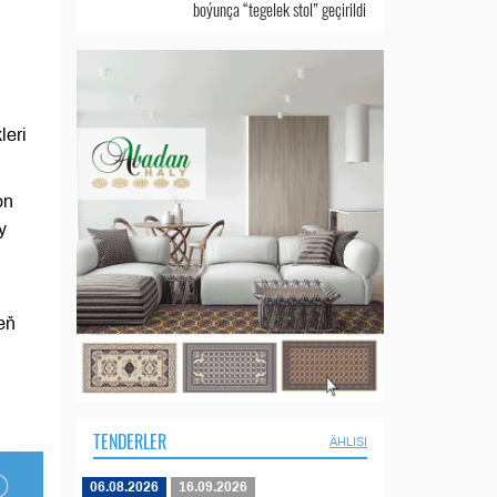
boýunça “tegelek stol” geçirildi
leri
on
y
eň
TENDERLER
ÄHLISI
06.08.2026
16.09.2026