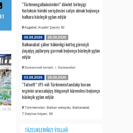
“Türkmengallaönümleri” döwlet birleşigi
fostoksin himiki serişdesini satyn almak boýunça
halkara bäsleşik yglan edýär
Aşgabat, Arçabil Şaýoly 92
06.08.2026
26.08.2026
Balkanabat şäher häkimligi kottej görnüşli
ýaşaýyş jaýlaryny gurmak boýunça bäsleşik yglan
edýär
Балканский велаят, г. Балканабат
03.08.2026
28.08.2026
“Tatneft” JPJ-niň Türkmenistandaky buraw
erginini arassalaýyş blogunyň kärendesi boýunça
bäsleşik yglan edýär
Türkmenistan, Balkan welaýaty, Balkanabat,
- 14:35
T.Satylow köçesi, 59
TÄZELIKLERIŇIZI ÝOLLAŇ