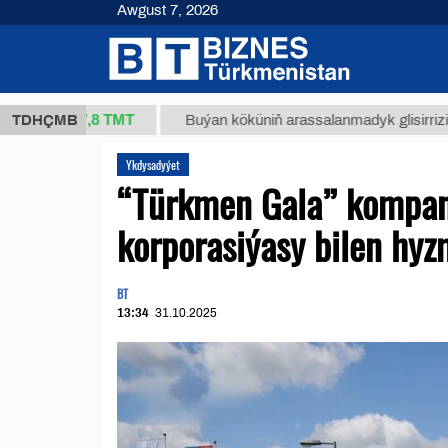
Awgust 7, 2026
37,8 ТМТ
.)
TDHÇMB
Buýan köküniň arassalanmadyk glisirrizin turşus
Ykdysadyýet
“Türkmen Gala” kompan
korporasiýasy bilen hy
BT
13:34
31.10.2025