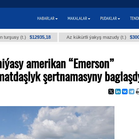
HABARLAR
MAKALALAR
PUDAKLAR
TEND
$12935,18
$300
y (t.)
Az kükürtli ýakyş mazudy (t.)
iýasy amerikan “Emerson”
zmatdaşlyk şertnamasyny baglaşd