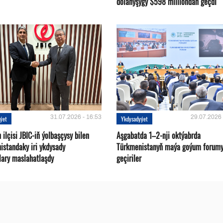
dolanyşygy $598 milliondan geçdi
31.07.2026 - 16:53
29.07.2026 
ýet
Ykdysadyýet
ilçisi JBIC-iň ýolbaşçysy bilen
Aşgabatda 1–2-nji oktýabrda
istandaky iri ykdysady
Türkmenistanyň maýa goýum forum
lary maslahatlaşdy
geçiriler