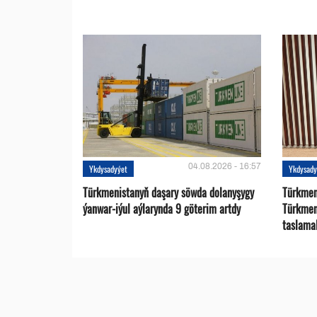
04.08.2026 - 16:57
Ykdysadyýet
Ykdysady
Türkmenistanyň daşary söwda dolanyşygy
Türkmen 
ýanwar-iýul aýlarynda 9 göterim artdy
Türkmen
taslama