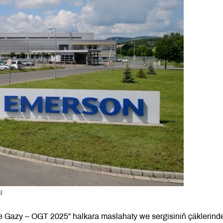
)
e Gazy – OGT 2025” halkara maslahaty we sergisiniň çäklerind