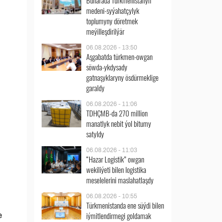
Buharada Türkmenistanyň
medeni-syýahatçylyk
toplumyny döretmek
meýilleşdirilýär
06.08.2026 - 13:50
Aşgabatda türkmen-owgan
söwda-ykdysady
gatnaşyklaryny ösdürmeklige
garaldy
06.08.2026 - 11:06
TDHÇMB-da 270 million
manatlyk nebit ýol bitumy
satyldy
06.08.2026 - 11:03
“Hazar Logistik” owgan
wekiliýeti bilen logistika
meselelerini maslahatlaşdy
06.08.2026 - 10:55
Türkmenistanda ene süýdi bilen
iýmitlendirmegi goldamak
e