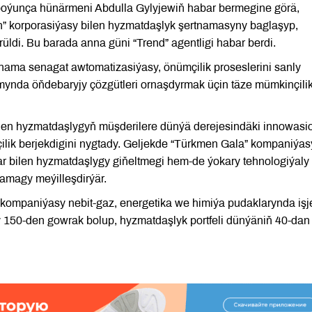
boýunça hünärmeni Abdulla Gylyjewiň habar bermegine görä,
” korporasiýasy bilen hyzmatdaşlyk şertnamasyny baglaşyp,
di. Bu barada anna güni “Trend” agentligi habar berdi.
tnama senagat awtomatizasiýasy, önümçilik proseslerini sanly
mynda öňdebaryjy çözgütleri ornaşdyrmak üçin täze mümkinçilik
len hyzmatdaşlygyň müşderilere dünýä derejesindäki innowasi
lik berjekdigini nygtady. Geljekde “Türkmen Gala” kompaniýas
lar bilen hyzmatdaşlygy giňeltmegi hem-de ýokary tehnologiýaly
lamagy meýilleşdirýär.
 kompaniýasy nebit-gaz, energetika we himiýa pudaklarynda işj
y 150-den gowrak bolup, hyzmatdaşlyk portfeli dünýäniň 40-dan