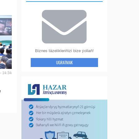
Biznes täzelikleriňizi bize ýollaň!
UGRATMAK
- 14:34
y