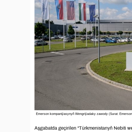
Emerson kompaniýasynyň Wengriýadaky zawody (Surat: Emerson
Aşgabatda geçirilen “Türkmenistanyň Nebiti w