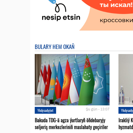
BULARY HEM OKAŇ
Şu gün - 13:07
Ykdysadyýet
Ykdysady
Bakuda TDG-ä agza ýurtlaryň öňdebaryjy
Irakliý 
seljeriş merkezleriniň maslahaty geçiriler
hyzmatd