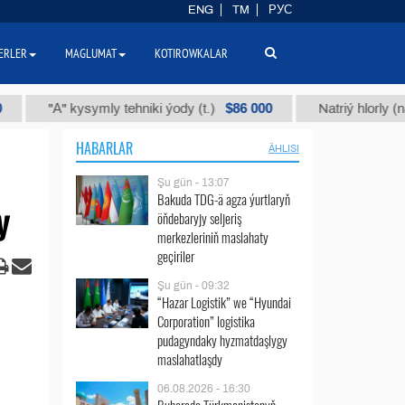
ENG
TM
РУС
ERLER
MAGLUMAT
KOTIROWKALAR
$86 000
"А" kysymly tehniki ýody (t.)
Natriý hlorly (nahar duz
HABARLAR
ÄHLISI
Şu gün - 13:07
Bakuda TDG-ä agza ýurtlaryň
y
öňdebaryjy seljeriş
merkezleriniň maslahaty
geçiriler
Şu gün - 09:32
“Hazar Logistik” we “Hyundai
Corporation” logistika
pudagyndaky hyzmatdaşlygy
maslahatlaşdy
06.08.2026 - 16:30