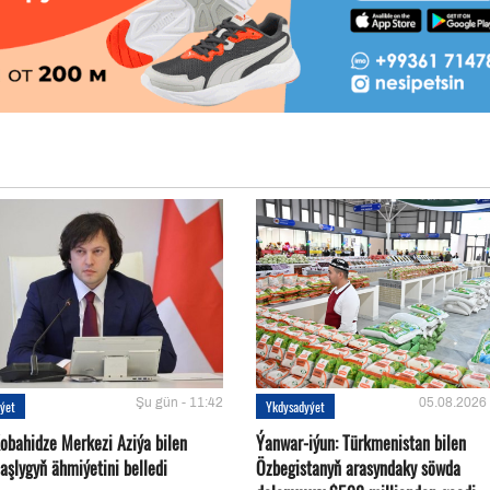
Şu gün - 11:42
05.08.2026 
ýet
Ykdysadyýet
Kobahidze Merkezi Aziýa bilen
Ýanwar-iýun: Türkmenistan bilen
aşlygyň ähmiýetini belledi
Özbegistanyň arasyndaky söwda