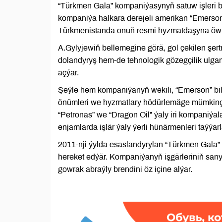
“Türkmen Gala” kompaniýasynyň satuw işleri 
kompaniýa halkara derejeli amerikan “Emerson
Türkmenistanda onuň resmi hyzmatdaşyna öwrül
A.Gylyjewiň bellemegine görä, gol çekilen şer
dolandyryş hem-de tehnologik gözegçilik ulga
açýar.
Şeýle hem kompaniýanyň wekili, “Emerson” bi
önümleri we hyzmatlary hödürlemäge mümkinçi
“Petronas” we “Dragon Oil” ýaly iri kompaniýa
enjamlarda işlär ýaly ýerli hünärmenleri taýýar
2011-nji ýylda esaslandyrylan “Türkmen Gala”
hereket edýär. Kompaniýanyň işgärleriniň san
gowrak abraýly brendini öz içine alýar.