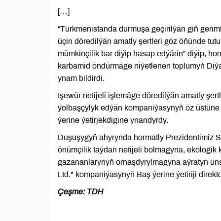
[…]
“Türkmenistanda durmuşa geçirilýän giň gerim
üçin döredilýän amatly şertleri göz öňünde t
mümkinçilik bar diýip hasap edýärin” diýip, h
karbamid öndürmäge niýetlenen toplumyň Diý
ynam bildirdi.
Işewür netijeli işlemäge döredilýän amatly şert
ýolbaşçylyk edýän kompaniýasynyň öz üstüne 
ýerine ýetirjekdigine ynandyrdy.
Duşuşygyň ahyrynda hormatly Prezidentimiz 
önümçilik taýdan netijeli bolmagyna, ekologik
gazananlarynyň ornaşdyrylmagyna aýratyn üns b
Ltd." kompaniýasynyň Baş ýerine ýetiriji direkto
Çeşme: TDH