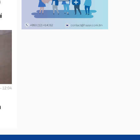
a
i
- 12:04
n