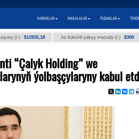
HABARLAR
MAKALALAR
PUDAKLAR
TEND
$12935,18
$300
t.)
Az kükürtli ýakyş mazudy (t.)
"А
nti “Çalyk Holding” we
arynyň ýolbaşçylaryny kabul etd