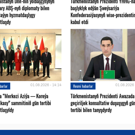
istanyň DIM-niň ýolbaşçysynyň
Türkmenistanyň Prezidenti ÝHHG-n
ary ABŞ-nyň diplomaty bilen
başlyklyk edýän Şweýsariýa
plaýyn hyzmatdaşlygy
Konfederasiýasynyň wise-prezidentin
tlaşdy
kabul etdi
01.08.2026 - 14:14
01.08.2026 
barlar
Resmi habarlar
a “Merkezi Aziýa — Koreýa
Türkmenistanyň Prezidenti Awazada
kasy” sammitiniň gün tertibi
geçiriljek konsultatiw duşuşygyň gü
tlaşyldy
tertibi bilen tanyşdyrdy