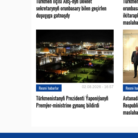
Türkmen ilçisi ABŞ-nyň Döwlet
Türkmen
sekretarynyň orunbasary bilen geçirlen
orunbas
duşuşyga gatnaşdy
ikitara
maslaha
02.08.2026 - 16:57
Resmi habarlar
Resmi ha
Türkmenistanyň Prezidenti Ýaponiýanyň
Astanad
Premýer-ministrine gynanç bildirdi
Respubli
maslaha