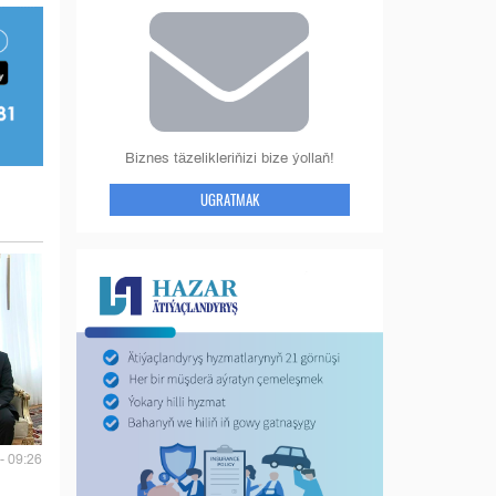
Biznes täzelikleriňizi bize ýollaň!
UGRATMAK
- 09:26