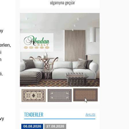
ulgamyna geçýär
ny
erlen,
i
n
i.
TENDERLER
ÄHLISI
vy
06.08.2026
27.08.2026