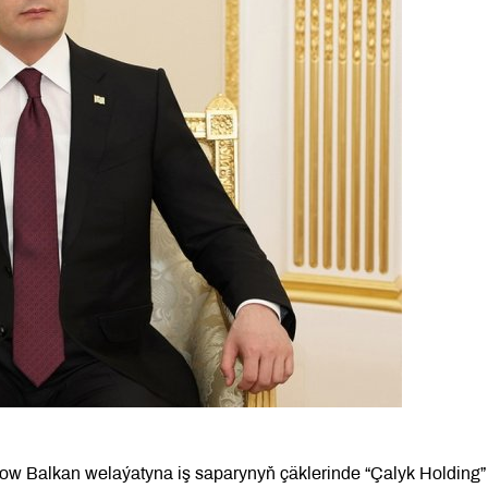
w Balkan welaýatyna iş saparynyň çäklerinde “Çalyk Holding”