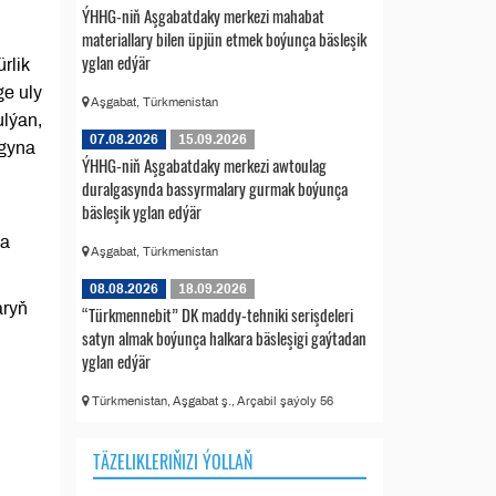
ÝHHG-niň Aşgabatdaky merkezi mahabat
materiallary bilen üpjün etmek boýunça bäsleşik
yglan edýär
rlik
ge uly
Aşgabat, Türkmenistan
ulýan,
07.08.2026
15.09.2026
ygyna
ÝHHG-niň Aşgabatdaky merkezi awtoulag
duralgasynda bassyrmalary gurmak boýunça
bäsleşik yglan edýär
da
Aşgabat, Türkmenistan
08.08.2026
18.09.2026
aryň
“Türkmennebit” DK maddy-tehniki serişdeleri
satyn almak boýunça halkara bäsleşigi gaýtadan
yglan edýär
Türkmenistan, Aşgabat ş., Arçabil şaýoly 56
TÄZELIKLERIŇIZI ÝOLLAŇ