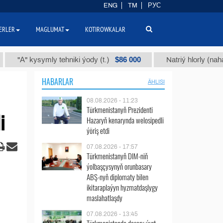
ENG
TM
РУС
ERLER
MAGLUMAT
KOTIROWKALAR
$86 000
" kysymly tehniki ýody (t.)
Natriý hlorly (nahar duzy) 
HABARLAR
ÄHLISI
08.08.2026 - 11:23
Türkmenistanyň Prezidenti
i
Hazaryň kenarynda welosipedli
ýöriş etdi
07.08.2026 - 17:57
Türkmenistanyň DIM-niň
ýolbaşçysynyň orunbasary
ABŞ-nyň diplomaty bilen
ikitaraplaýyn hyzmatdaşlygy
maslahatlaşdy
07.08.2026 - 13:45