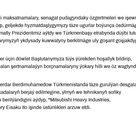
li maksatnamalary, senagat pudagyndaky özgertmeleri we işewü
utup, geljekde hyzmatdaşlygymyzy täze ugurlar boýunça ösdürmä
ormatly Prezidentimiz aýtdy we Türkmenbaşy etrabynda düýbi tut
arymyzyň ykdysady kuwwatyny berkitmäge uly goşant goşjakd
ler üçin döwlet Baştutanymyza tüýs ýürekden hoşallyk bildirip,
alan şertnamalaýyn borçnamalaryny ýokary hilli we öz wagtyn
Serdar Berdimuhamedow Türkmenistanda täze gurulýan desgal
 kadalaryň berjaý edilmegine, ylmyň we tehnikanyň soňky
erilýändigini aýdyp, "Mitsubishi Heavy Industries,
ry Eisaku Ito işinde üstünlikleri arzuw etdi.