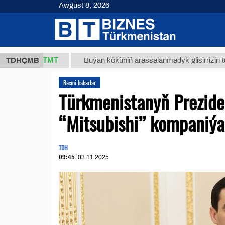
Awgust 8, 2026
37,8 ТМТ
TDHÇMB
Buýan köküniň arassalanmadyk glisirrizin turşusy (
Resmi habarlar
Türkmenistanyň Prezide
“Mitsubishi” kompaniýal
TDH
09:45
03.11.2025