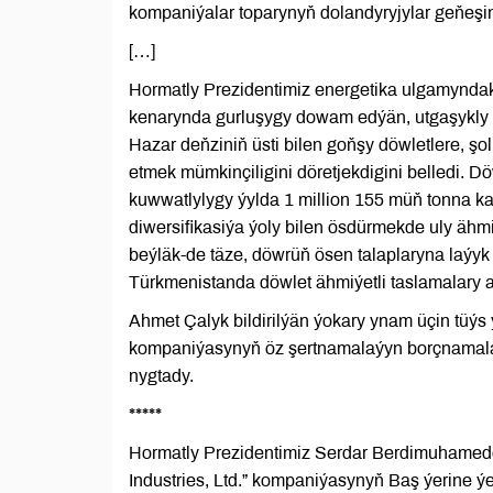
kompaniýalar toparynyň dolandyryjylar geňeşin
[…]
Hormatly Prezidentimiz energetika ulgamyndak
kenarynda gurluşygy dowam edýän, utgaşykly d
Hazar deňziniň üsti bilen goňşy döwletlere, şo
etmek mümkinçiligini döretjekdigini belledi.
kuwwatlylygy ýylda 1 million 155 müň tonna 
diwersifikasiýa ýoly bilen ösdürmekde uly äh
beýläk-de täze, döwrüň ösen talaplaryna laýyk
Türkmenistanda döwlet ähmiýetli taslamalary am
Ahmet Çalyk bildirilýän ýokary ynam üçin tüýs
kompaniýasynyň öz şertnamalaýyn borçnamalar
nygtady.
*****
Hormatly Prezidentimiz Serdar Berdimuhamedo
Industries, Ltd.” kompaniýasynyň Baş ýerine ýeti