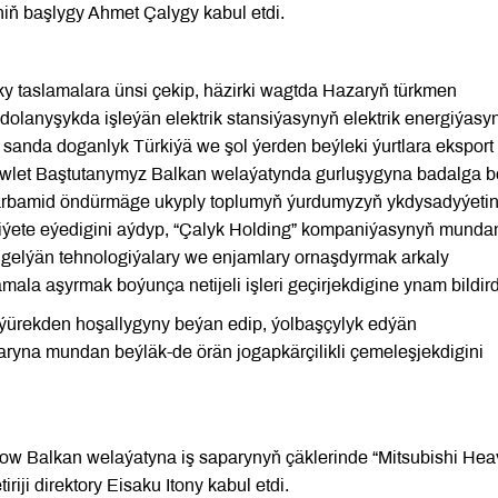
iň başlygy Ahmet Çalygy kabul etdi.
y taslamalara ünsi çekip, häzirki wagtda Hazaryň türkmen
olanyşykda işleýän elektrik stansiýasynyň elektrik energiýasy
l sanda doganlyk Türkiýä we şol ýerden beýleki ýurtlara eksport
 Döwlet Baştutanymyz Balkan welaýatynda gurluşygyna badalga b
karbamid öndürmäge ukyply toplumyň ýurdumyzyň ykdysadyýetin
miýete eýedigini aýdyp, “Çalyk Holding” kompaniýasynyň munda
 gelýän tehnologiýalary we enjamlary ornaşdyrmak arkaly
ala aşyrmak boýunça netijeli işleri geçirjekdigine ynam bildird
 ýürekden hoşallygyny beýan edip, ýolbaşçylyk edýän
yna mundan beýläk-de örän jogapkärçilikli çemeleşjekdigini
w Balkan welaýatyna iş saparynyň çäklerinde “Mitsubishi Hea
riji direktory Eisaku Itony kabul etdi.