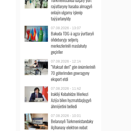
Türkmenistanda daşary ýurt
raýatlaryny hasaba almagyň
onlaýn ulgamy işlenip
taýýarlanyldy
07.08.2026 - 13:07
Bakuda TDG-ä agza ýurtlaryň
öňdebaryjy seljeriş
merkezleriniň maslahaty
geçiriler
07.08.2026 - 12:14
“Maksat deri” gön önümleriniň
70 göterimden gowragyny
eksport etdi
07.08.2026 - 11:42
Irakliý Kobahidze Merkezi
Aziýa bilen hyzmatdaşlygyň
ähmiýetini belledi
07.08.2026 - 10:01
Belarusyň Türkmenistandaky
ilçihanasy elektron nobat