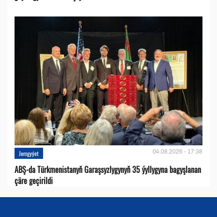
04.08.2026 - 17:38
Jemgyýet
ABŞ-da Türkmenistanyň Garaşsyzlygynyň 35 ýyllygyna bagyşlanan
çäre geçirildi