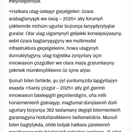
meýilleşdirilýär.
«Halkara ulag-üstaşyr geçelgeleri: özara
arabaglanyşyk we ösüş – 2025» atly forumyň
çäklerinde möhüm ugurlar boýunça tanyşdyrylyşlar
guralar. Olar ulag ulgamynyň geljekki konsepsiýasyny,
sebit özara baglanyşygyny we multimodal
infrastruktura geçelgelerini, howa ulagynyň
durnuklylygyny, ulag-logistika zynjyrlary üçin
innowasion çözgütleri we olara maýa goýumlaryny
çekmek mümkinçiliklerini öz içine alýar.
Şunuň bilen birlikde, şu ýyl ýurdumyzda tapgyrlaýyn
esasda «Sanly çözgüt – 2025» atly giň gerimli
innowasion bäsleşigiň geçirilendigini, oňa milli
hünärmenleriň gatnaşyp, maglumat dünýäsiniň dürli
ugurlary boýunça 362 taslamany degişli bilermenleriň
garamagyna hödürländiklerini bellemelidiris. Munuň
bilen baglylykda, öňde boljak halkara çäreleriniň