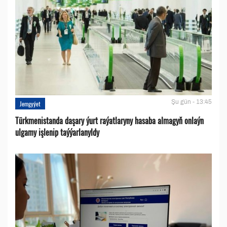
Şu gün - 13:45
Jemgyýet
Türkmenistanda daşary ýurt raýatlaryny hasaba almagyň onlaýn
ulgamy işlenip taýýarlanyldy