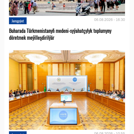
06.08.2026 - 16:30
Jemgyýet
Buharada Türkmenistanyň medeni-syýahatçylyk toplumyny
döretmek meýilleşdirilýär
06.08.2026 - 10:55