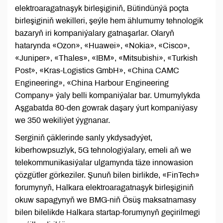
elektroaragatnaşyk birleşiginiň, Bütindünýä poçta
birleşiginiň wekilleri, şeýle hem ählumumy tehnologik
bazaryň iri kompaniýalary gatnaşarlar. Olaryň
hatarynda «Ozon», «Huawei», «Nokia», «Cisco»,
«Juniper», «Thales», «IBM», «Mitsubishi», «Turkish
Post», «Kras-Logistics GmbH», «China CAMC
Engineering», «China Harbour Engineering
Company» ýaly belli kompaniýalar bar. Umumylykda
Aşgabatda 80-den gowrak daşary ýurt kompaniýasy
we 350 wekiliýet ýygnanar.
Serginiň çäklerinde sanly ykdysadyýet,
kiberhowpsuzlyk, 5G tehnologiýalary, emeli aň we
telekommunikasiýalar ulgamynda täze innowasion
çözgütler görkeziler. Şunuň bilen birlikde, «FinTech»
forumynyň, Halkara elektroaragatnaşyk birleşiginiň
okuw sapagynyň we BMG-niň Ösüş maksatnamasy
bilen bilelikde Halkara startap-forumynyň geçirilmegi