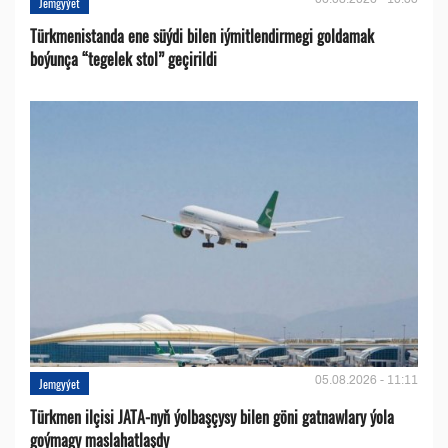
Jemgyýet
Türkmenistanda ene süýdi bilen iýmitlendirmegi goldamak
boýunça “tegelek stol” geçirildi
05.08.2026 - 11:11
Jemgyýet
Türkmen ilçisi JATA-nyň ýolbaşçysy bilen göni gatnawlary ýola
goýmagy maslahatlaşdy