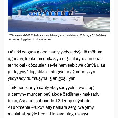
"Türkmentel-2024" halkara sergisi we ylmy maslahaty, 2024 ýylyň 14–16-njy
noýabry, Aşgabat, Türkmenistan
Häzirki wagtda global sanly ykdysadyýetiň möhüm
ugurlary, telekommunikasiýa ulgamlarynda iň oňat
tehnologik çözgütler, şeýle hem sebit we dünýä ulag
pudagynyň logistika strategiýalary ýurdumyzyň
ykdysady durmuşyna işjeň goşulýar.
Türkmenistanyň sanly ykdysadyýetini we ulag
ulgamyny mundan beýläk-de ösdürmek maksady
bilen, Aşgabat şäherinde 12-14-nji noýabrda
«Türkmentel-2025» atly halkara sergi we ylmy
maslahat, şeýle hem «Halkara ulag-üstaşyr