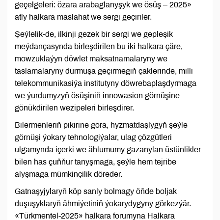
geçelgeleri: özara arabaglanyşyk we ösüş – 2025»
atly halkara maslahat we sergi geçiriler.
Şeýlelik-de, ilkinji gezek bir sergi we gepleşik
meýdançasynda birleşdirilen bu iki halkara çäre,
mowzuklaýyn döwlet maksatnamalaryny we
taslamalaryny durmuşa geçirmegiň çäklerinde, milli
telekommunikasiýa institutyny döwrebaplaşdyrmaga
we ýurdumyzyň ösüşiniň innowasion görnüşine
gönükdirilen wezipeleri birleşdirer.
Bilermenleriň pikirine görä, hyzmatdaşlygyň şeýle
görnüşi ýokary tehnologiýalar, ulag çözgütleri
ulgamynda içerki we ählumumy gazanylan üstünlikler
bilen has çuňňur tanyşmaga, şeýle hem tejribe
alyşmaga mümkinçilik döreder.
Gatnaşyjylaryň köp sanly bolmagy öňde boljak
duşuşyklaryň ähmiýetiniň ýokarydygyny görkezýär.
«Türkmentel-2025» halkara forumyna Halkara