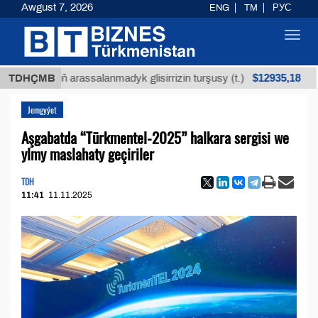
Awgust 7, 2026
ENG
TM
РУС
Toggl
navig
$12935,18
küniň arassalanmadyk glisirrizin turşusy (t.)
TDHÇMB
Az k
Jemgyýet
Aşgabatda “Türkmentel-2025” halkara sergisi we
ylmy maslahaty geçiriler
TDH
11:41
11.11.2025