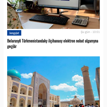
Şu gün - 10:01
Jemgyýet
Belarusyň Türkmenistandaky ilçihanasy elektron nobat ulgamyna
geçýär