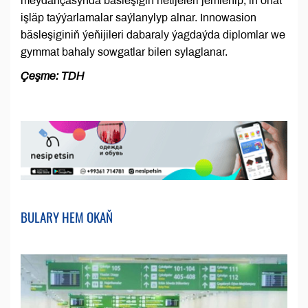
meýdançasynda bäsleşigiň netijeleri jemlenip, iň oňat
işläp taýýarlamalar saýlanylyp alnar. Innowasion
bäsleşiginiň ýeňijileri dabaraly ýagdaýda diplomlar we
gymmat bahaly sowgatlar bilen sylaglanar.
Çeşme: TDH
BULARY HEM OKAŇ