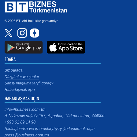
© 2026 BT. Ähli hukuklar goralandyr.
EDARA
Biz barada
Düzgünler we şertler
Şahsy maglumatlaryň goragy
Habarlaşmak üçin
HABARLAŞMAK ÜÇIN
info@business.com.tm
A.Nyýazow şaýoly 157, Aşgabat, Türkmenistan, 744000
+993 61 89 14 98
Bildirişleriňizi we iş orunlaryňyzy ýerleşdirmek üçin:
press@business.com.tm