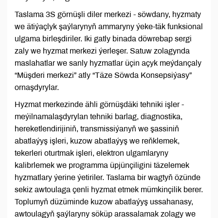
Taslama 3S görnüşli diler merkezi - söwdany, hyzmaty
we ätiýaçlyk şaýlarynyň ammaryny ýeke-täk funksional
ulgama birleşdiriler. Iki gatly binada döwrebap sergi
zaly we hyzmat merkezi ýerleşer. Satuw zolagynda
maslahatlar we sanly hyzmatlar üçin açyk meýdançaly
“Müşderi merkezi” atly “Täze Söwda Konsepsiýasy”
ornaşdyrylar.
Hyzmat merkezinde ähli görnüşdäki tehniki işler -
meýilnamalaşdyrylan tehniki barlag, diagnostika,
hereketlendirijiniň, transmissiýanyň we şassiniň
abatlaýyş işleri, kuzow abatlaýyş we reňklemek,
tekerleri oturtmak işleri, elektron ulgamlaryny
kalibrlemek we programma üpjünçiligini täzelemek
hyzmatlary ýerine ýetiriler. Taslama bir wagtyň özünde
sekiz awtoulaga çenli hyzmat etmek mümkinçilik berer.
Toplumyň düzüminde kuzow abatlaýyş ussahanasy,
awtoulagyň şaýlaryny söküp arassalamak zolagy we