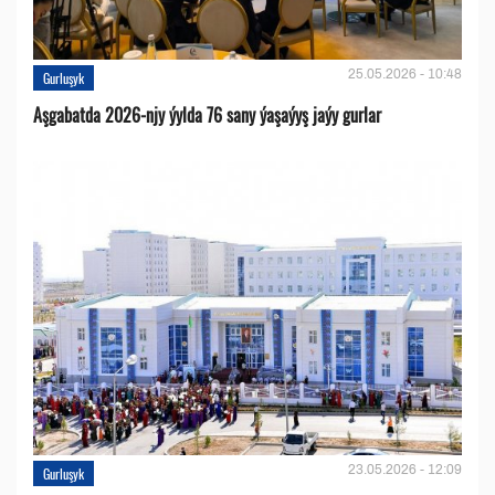
25.05.2026 - 10:48
Gurluşyk
Aşgabatda 2026-njy ýylda 76 sany ýaşaýyş jaýy gurlar
23.05.2026 - 12:09
Gurluşyk