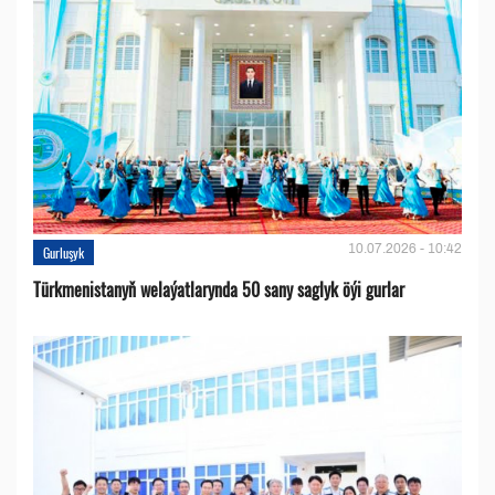
10.07.2026 - 10:42
Gurluşyk
Türkmenistanyň welaýatlarynda 50 sany saglyk öýi gurlar