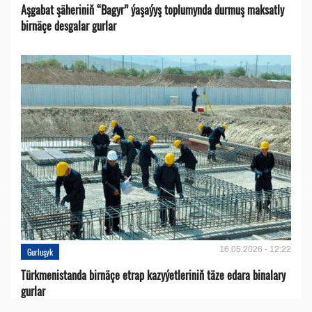
Aşgabat şäheriniň “Bagyr” ýaşaýyş toplumynda durmuş maksatly
birnäçe desgalar gurlar
16.05.2026 - 12:22
Gurluşyk
Türkmenistanda birnäçe etrap kazyýetleriniň täze edara binalary
gurlar