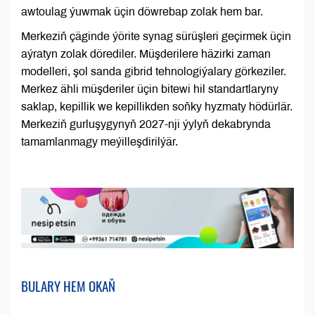
awtoulag ýuwmak üçin döwrebap zolak hem bar.
Merkeziň çäginde ýörite synag sürüşleri geçirmek üçin
aýratyn zolak dörediler. Müşderilere häzirki zaman
modelleri, şol sanda gibrid tehnologiýalary görkeziler.
Merkez ähli müşderiler üçin bitewi hil standartlaryny
saklap, kepillik we kepillikden soňky hyzmaty hödürlär.
Merkeziň gurluşygynyň 2027-nji ýylyň dekabrynda
tamamlanmagy meýilleşdirilýär.
BULARY HEM OKAŇ