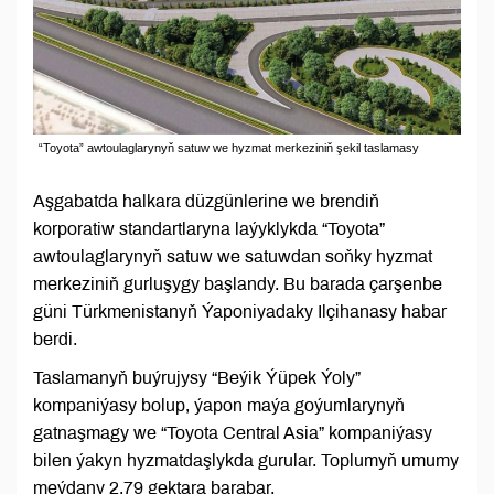
“Toyota” awtoulaglarynyň satuw we hyzmat merkeziniň şekil taslamasy
Aşgabatda halkara düzgünlerine we brendiň
korporatiw standartlaryna laýyklykda “Toyota”
awtoulaglarynyň satuw we satuwdan soňky hyzmat
merkeziniň gurluşygy başlandy. Bu barada çarşenbe
güni Türkmenistanyň Ýaponiyadaky Ilçihanasy habar
berdi.
Taslamanyň buýrujysy “Beýik Ýüpek Ýoly”
kompaniýasy bolup, ýapon maýa goýumlarynyň
gatnaşmagy we “Toyota Central Asia” kompaniýasy
bilen ýakyn hyzmatdaşlykda gurular. Toplumyň umumy
meýdany 2,79 gektara barabar.