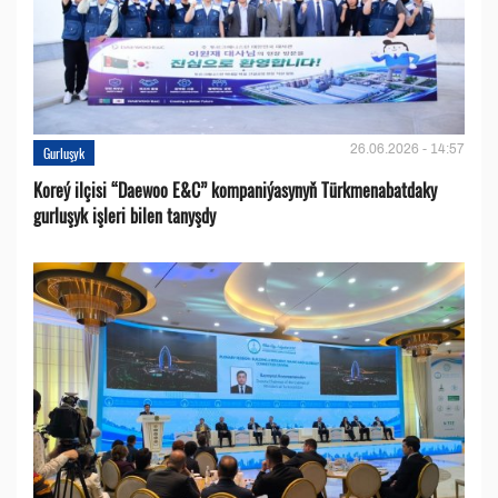
26.06.2026 - 14:57
Gurluşyk
Koreý ilçisi “Daewoo E&C” kompaniýasynyň Türkmenabatdaky
gurluşyk işleri bilen tanyşdy