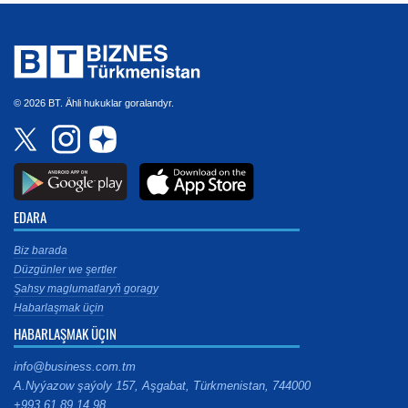
© 2026 BT. Ähli hukuklar goralandyr.
EDARA
Biz barada
Düzgünler we şertler
Şahsy maglumatlaryň goragy
Habarlaşmak üçin
HABARLAŞMAK ÜÇIN
info@business.com.tm
A.Nyýazow şaýoly 157, Aşgabat, Türkmenistan, 744000
+993 61 89 14 98