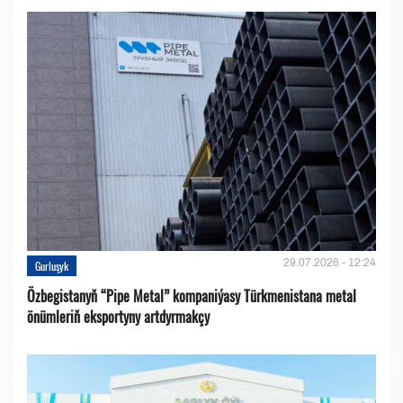
29.07.2026 - 12:24
Gurluşyk
Özbegistanyň “Pipe Metal” kompaniýasy Türkmenistana metal
önümleriň eksportyny artdyrmakçy