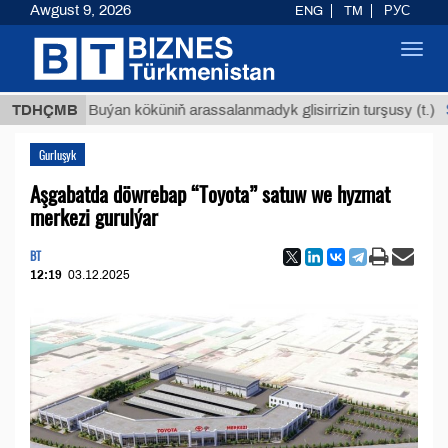
Awgust 9, 2026
ENG
TM
РУС
Toggl
navig
$12935
TDHÇMB
Buýan köküniň arassalanmadyk glisirrizin turşusy (t.)
Gurluşyk
Aşgabatda döwrebap “Toyota” satuw we hyzmat
merkezi gurulýar
BT
12:19
03.12.2025