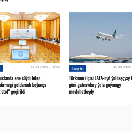
06.08.2026 - 10:55
05.08.2026 
t
Jemgyýet
istanda ene süýdi bilen
Türkmen ilçisi JATA-nyň ýolbaşçysy 
ndirmegi goldamak boýunça
göni gatnawlary ýola goýmagy
 stol” geçirildi
maslahatlaşdy