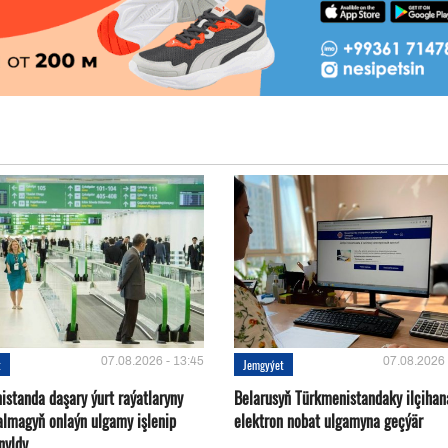
07.08.2026 - 13:45
07.08.2026 
t
Jemgyýet
istanda daşary ýurt raýatlaryny
Belarusyň Türkmenistandaky ilçihan
almagyň onlaýn ulgamy işlenip
elektron nobat ulgamyna geçýär
nyldy