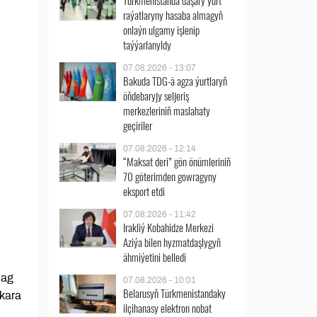
Türkmenistanda daşary ýurt
raýatlaryny hasaba almagyň
onlaýn ulgamy işlenip
taýýarlanyldy
07.08.2026 - 13:07
Bakuda TDG-ä agza ýurtlaryň
öňdebaryjy seljeriş
merkezleriniň maslahaty
geçiriler
07.08.2026 - 12:14
“Maksat deri” gön önümleriniň
70 göterimden gowragyny
eksport etdi
07.08.2026 - 11:42
Irakliý Kobahidze Merkezi
Aziýa bilen hyzmatdaşlygyň
ähmiýetini belledi
dag
07.08.2026 - 10:01
Belarusyň Türkmenistandaky
kara
ilçihanasy elektron nobat