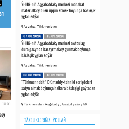
ÝHHG-niň Aşgabatdaky merkezi mahabat
materiallary bilen üpjün etmek boýunça bäsleşik
yglan edýär
Aşgabat, Türkmenistan
07.08.2026
15.09.2026
ÝHHG-niň Aşgabatdaky merkezi awtoulag
duralgasynda bassyrmalary gurmak boýunça
bäsleşik yglan edýär
Aşgabat, Türkmenistan
08.08.2026
18.09.2026
“Türkmennebit” DK maddy-tehniki serişdeleri
satyn almak boýunça halkara bäsleşigi gaýtadan
yglan edýär
- 10:01
Türkmenistan, Aşgabat ş., Arçabil şaýoly 56
asy
TÄZELIKLERIŇIZI ÝOLLAŇ