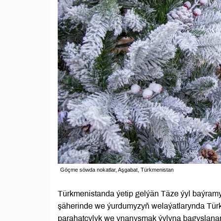
Göçme söwda nokatlar, Aşgabat, Türkmenistan
Türkmenistanda ýetip gelýän Täze ýyl baýram
şäherinde we ýurdumyzyň welaýatlarynda Türk
parahatçylyk we ynanyşmak ýylyna bagyşlanan