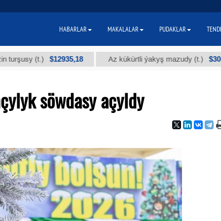
HABARLAR
MAKALALAR
PUDAKLAR
TEND
$12935,18
$300
sy (t.)
Az kükürtli ýakyş mazudy (t.)
çylyk söwdasy açyldy