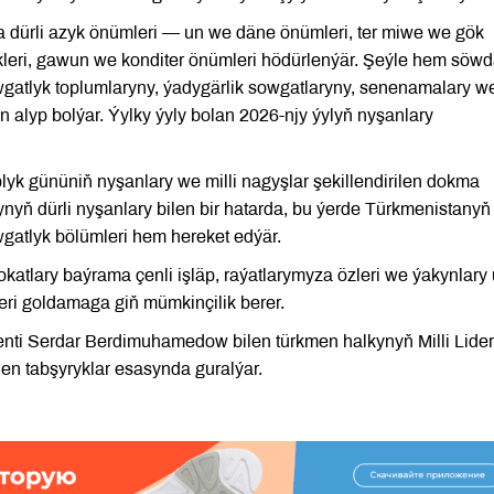
nda dürli azyk önümleri — un we däne önümleri, ter miwe we gök
kleri, gawun we konditer önümleri hödürlenýär. Şeýle hem söw
gatlyk toplumlaryny, ýadygärlik sowgatlaryny, senenamalary w
n alyp bolýar. Ýylky ýyly bolan 2026-njy ýylyň nyşanlary
lyk gününiň nyşanlary we milli nagyşlar şekillendirilen dokma
yň dürli nyşanlary bilen bir hatarda, bu ýerde Türkmenistanyň
gatlyk bölümleri hem hereket edýär.
tlary baýrama çenli işläp, raýatlarymyza özleri we ýakynlary 
eri goldamaga giň mümkinçilik berer.
ti Serdar Berdimuhamedow bilen türkmen halkynyň Milli Lider
 tabşyryklar esasynda guralýar.