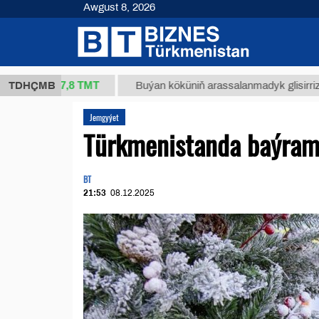
Awgust 8, 2026
37,8 ТМТ
g.)
TDHÇMB
Buýan köküniň arassalanmadyk glisirrizin turşu
Jemgyýet
Türkmenistanda baýram
BT
21:53
08.12.2025