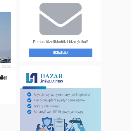
Biznes täzelikleriňizi bize ýollaň!
UGRATMAK
- 11:11
bilen