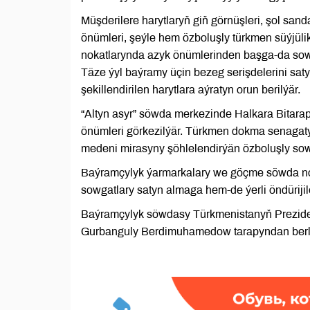
Müşderilere harytlaryň giň görnüşleri, şol sa
önümleri, şeýle hem özboluşly türkmen süýjüli
nokatlarynda azyk önümlerinden başga-da sow
Täze ýyl baýramy üçin bezeg serişdelerini saty
şekillendirilen harytlara aýratyn orun berilýär.
“Altyn asyr” söwda merkezinde Halkara Bitarap
önümleri görkezilýär. Türkmen dokma senagatyn
medeni mirasyny şöhlelendirýän özboluşly sow
Baýramçylyk ýarmarkalary we göçme söwda noka
sowgatlary satyn almaga hem-de ýerli öndürijil
Baýramçylyk söwdasy Türkmenistanyň Preziden
Gurbanguly Berdimuhamedow tarapyndan berlen