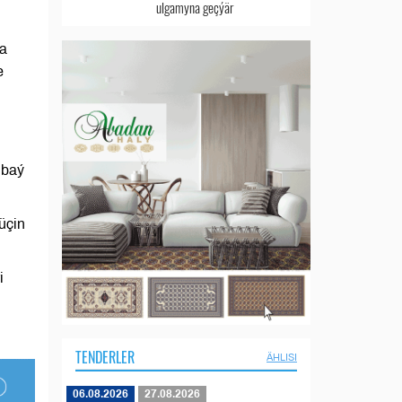
ulgamyna geçýär
da
e
 baý
üçin
i
TENDERLER
ÄHLISI
06.08.2026
27.08.2026