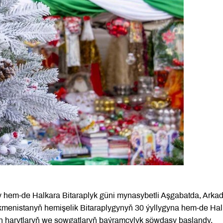
y hem-de Halkara Bitaraplyk güni mynasybetli Aşgabatda, Arka
menistanyň hemişelik Bitaraplygynyň 30 ýyllygyna hem-de Hal
 harytlaryň we sowgatlaryň baýramçylyk söwdasy başlandy.