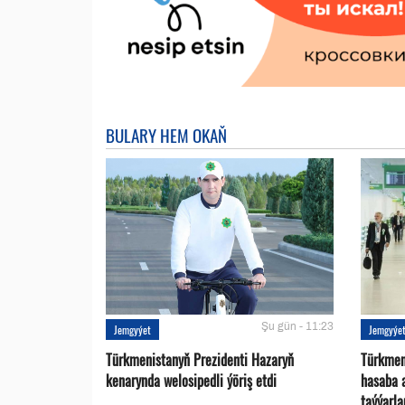
BULARY HEM OKAŇ
Şu gün - 11:23
Jemgyýet
Jemgyýe
Türkmenistanyň Prezidenti Hazaryň
Türkmen
kenarynda welosipedli ýöriş etdi
hasaba 
taýýarla