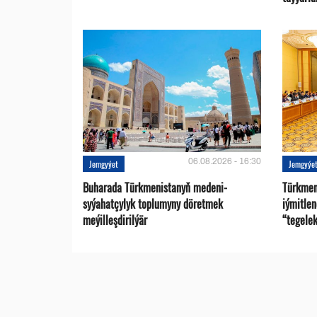
06.08.2026 - 16:30
Jemgyýet
Jemgyýe
Buharada Türkmenistanyň medeni-
Türkmen
syýahatçylyk toplumyny döretmek
iýmitle
meýilleşdirilýär
“tegelek