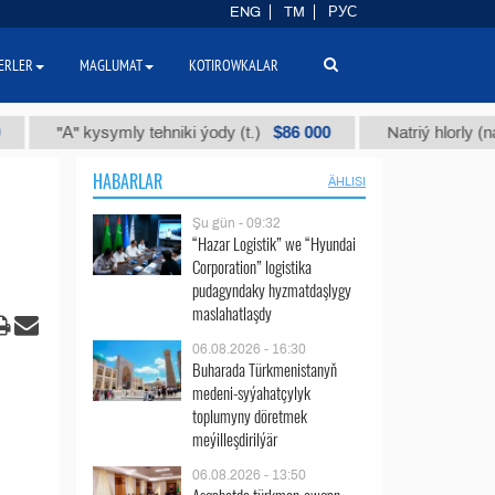
ENG
TM
РУС
ERLER
MAGLUMAT
KOTIROWKALAR
$86 000
"А" kysymly tehniki ýody (t.)
Natriý hlorly (nahar duz
HABARLAR
ÄHLISI
Şu gün - 09:32
“Hazar Logistik” we “Hyundai
Corporation” logistika
pudagyndaky hyzmatdaşlygy
maslahatlaşdy
06.08.2026 - 16:30
Buharada Türkmenistanyň
medeni-syýahatçylyk
toplumyny döretmek
meýilleşdirilýär
06.08.2026 - 13:50