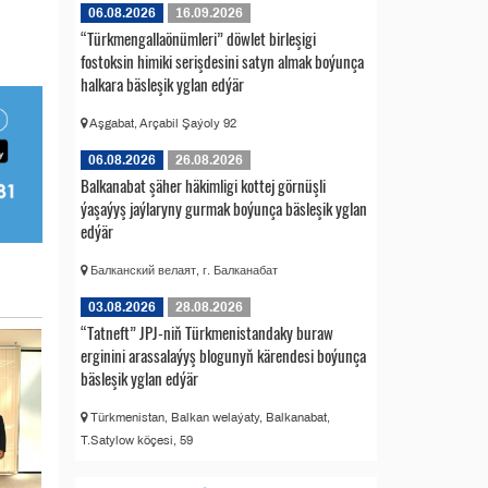
06.08.2026
16.09.2026
“Türkmengallaönümleri” döwlet birleşigi
fostoksin himiki serişdesini satyn almak boýunça
halkara bäsleşik yglan edýär
Aşgabat, Arçabil Şaýoly 92
06.08.2026
26.08.2026
Balkanabat şäher häkimligi kottej görnüşli
ýaşaýyş jaýlaryny gurmak boýunça bäsleşik yglan
edýär
Балканский велаят, г. Балканабат
03.08.2026
28.08.2026
“Tatneft” JPJ-niň Türkmenistandaky buraw
erginini arassalaýyş blogunyň kärendesi boýunça
bäsleşik yglan edýär
Türkmenistan, Balkan welaýaty, Balkanabat,
T.Satylow köçesi, 59