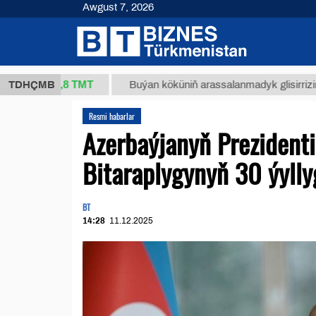
Awgust 7, 2026
37,8 ТМТ
.)
TDHÇMB
Buýan köküniň arassalanmadyk glisirrizin turşusy
Resmi habarlar
Azerbaýjanyň Prezident
Bitaraplygynyň 30 ýylly
BT
14:28
11.12.2025