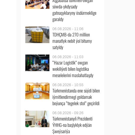
Aşgabatda türkmen-owgan
söwda-ykdysady
gatnaşyklaryny ösdürmeklige
garaldy
06.08.2026 - 11:06
TDHÇMB-da 270 million
manatlyk nebit ýol bitumy
satyldy
06.08.2026 - 11:03
“Hazar Logistik” owgan
wekiliýeti bilen logistika
meselelerini maslahatlaşdy
06.08.2026 - 10:55
Türkmenistanda ene süýdi bilen
iýmitlendirmegi goldamak
boýunça “tegelek stol” geçirildi
06.08.2026 - 09:26
Türkmenistanyň Prezidenti
ÝHHG-na başlyklyk edýän
Şweýsariýa