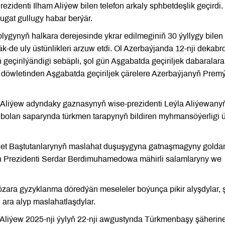
identi Ilham Aliýew bilen telefon arkaly sphbetdeşlik geçirdi.
ugat gullugy habar berýär.
lygynyň halkara derejesinde ykrar edilmeginiň 30 ýyllygy bilen
-de uly üstünlikleri arzuw etdi. Ol Azerbaýjanda 12-nji dekabr
eçirilýändigi sebäpli, şol gün Aşgabatda geçiriljek dabaralara
 döwletinden Aşgabatda geçiriljek çärelere Azerbaýjanyň Premý
 Aliýew adyndaky gaznasynyň wise-prezidenti Leýla Aliýewany
bolan saparynda türkmen tarapynyň bildiren myhmansöýerligi 
let Baştutanlarynyň maslahat duşuşygyna gatnaşmagyny golda
yň Prezidenti Serdar Berdimuhamedowa mähirli salamlaryny we
özara gyzyklanma döredýän meseleler boýunça pikir alyşdylar, 
 ara alyp maslahatlaşdylar.
Aliýew 2025-nji ýylyň 22-nji awgustynda Türkmenbaşy şäherine