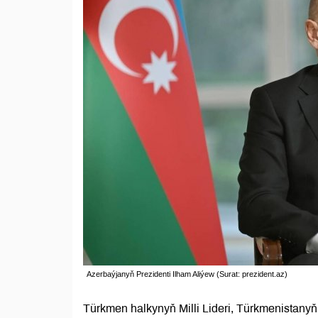
Azerbaýjanyň Prezidenti Ilham Aliýew (Surat: prezident.az)
Türkmen halkynyň Milli Lideri, Türkmenista