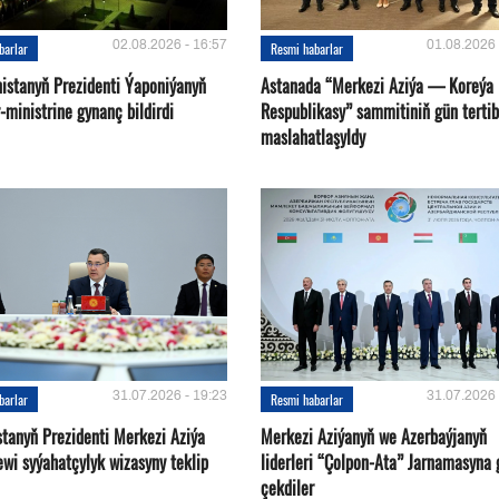
02.08.2026 - 16:57
01.08.2026 
barlar
Resmi habarlar
istanyň Prezidenti Ýaponiýanyň
Astanada “Merkezi Aziýa — Koreýa
ministrine gynanç bildirdi
Respublikasy” sammitiniň gün tertib
maslahatlaşyldy
31.07.2026 - 19:23
31.07.2026 
barlar
Resmi habarlar
stanyň Prezidenti Merkezi Aziýa
Merkezi Aziýanyň we Azerbaýjanyň
ewi syýahatçylyk wizasyny teklip
liderleri “Çolpon-Ata” Jarnamasyna 
çekdiler