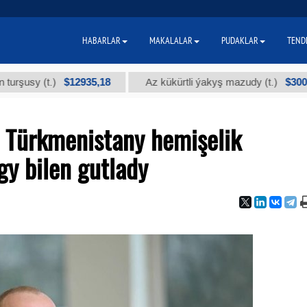
HABARLAR
MAKALALAR
PUDAKLAR
TEND
$12935,18
$300
 (t.)
Az kükürtli ýakyş mazudy (t.)
i Türkmenistany hemişelik
gy bilen gutlady