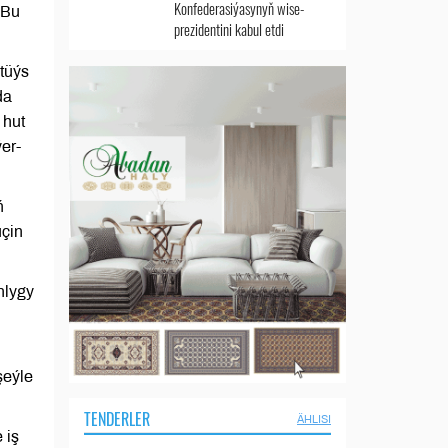
Konfederasiýasynyň wise-
 Bu
prezidentini kabul etdi
 tüýs
da
 hut
er-
ň
üçin
nlygy
şeýle
TENDERLER
ÄHLISI
 iş