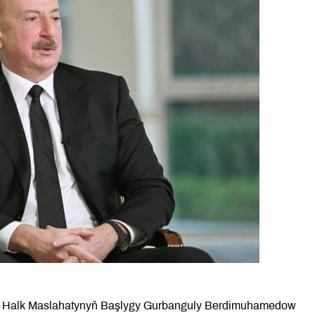
nyň Halk Maslahatynyň Başlygy Gurbanguly Berdimuhamedow