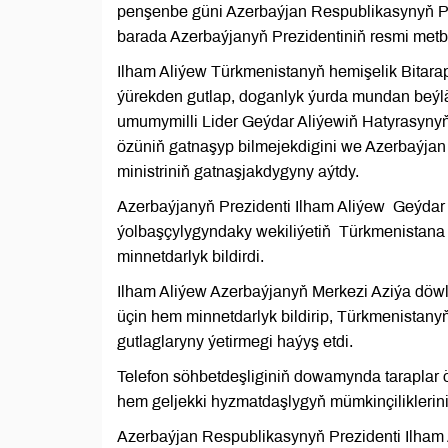
penşenbe güni Azerbaýjan Respublikasynyň Prez
barada Azerbaýjanyň Prezidentiniň resmi metb
Ilham Aliýew Türkmenistanyň hemişelik Bitarap
ýürekden gutlap, doganlyk ýurda mundan beýläk
umumymilli Lider Geýdar Aliýewiň Hatyrasynyň g
özüniň gatnaşyp bilmejekdigini we Azerbaýjan
ministriniň gatnaşjakdygyny aýtdy.
Azerbaýjanyň Prezidenti Ilham Aliýew Geýdar
ýolbaşçylygyndaky wekiliýetiň Türkmenistana 
minnetdarlyk bildirdi.
Ilham Aliýew Azerbaýjanyň Merkezi Aziýa döw
üçin hem minnetdarlyk bildirip, Türkmenistan
gutlaglaryny ýetirmegi haýyş etdi.
Telefon söhbetdeşliginiň dowamynda taraplar 
hem geljekki hyzmatdaşlygyň mümkinçiliklerini
Azerbaýjan Respublikasynyň Prezidenti Ilham 