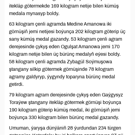
itekläp götermekde 169 kilogram netije bilen kümüş
medala mynasyp boldy.
63 kilogram çenli agramda Medine Amanowa iki
görnüşiň jemi netijesi boýunça 202 kilogram göterip üç
sany kümüş medal gazandy. 53 kilogram çenli agram
derejesinde çykyş eden Ogulşat Amanowa jemi 170
kilogram netije bilen üç bürünç medalyň eýesi boldy.
58 kilogram çenli agramda Zybagül Soýmuşowa
ştangany silkip götermek görnüşinde 78 kilogram
agramy galdyryp, ýygyndy toparyna bürünç medal
getirdi.
79 kilogram agram derejesinde çykyş eden Gaýgysyz
Toraýew ştangany itekläp götermek görnüşi boýunça
190 kilogram göterip kümüş medal, iki görnüşiň jemi
boýunça 330 kilogram bilen bürünç medal gazandy.
Umuman, ýaryşa dünýäniň 28 ýurdundan 234 türgen