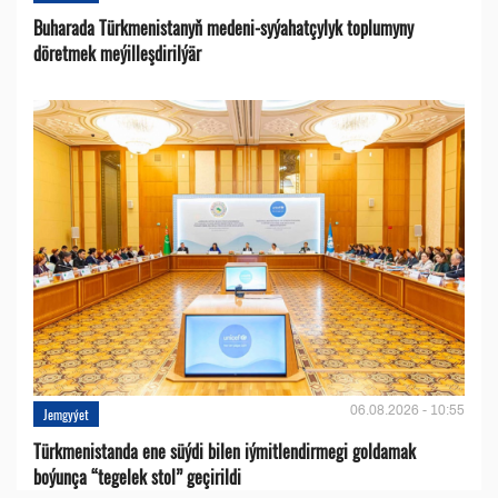
Buharada Türkmenistanyň medeni-syýahatçylyk toplumyny
döretmek meýilleşdirilýär
06.08.2026 - 10:55
Jemgyýet
Türkmenistanda ene süýdi bilen iýmitlendirmegi goldamak
boýunça “tegelek stol” geçirildi