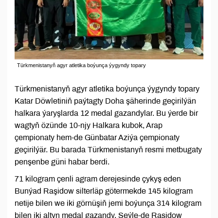
Türkmenistanyň agyr atletika boýunça ýygyndy topary
Türkmenistanyň agyr atletika boýunça ýygyndy topary
Katar Döwletiniň paýtagty Doha şäherinde geçirilýän
halkara ýaryşlarda 12 medal gazandylar. Bu ýerde bir
wagtyň özünde 10-njy Halkara kubok, Arap
çempionaty hem-de Günbatar Aziýa çempionaty
geçirilýär. Bu barada Türkmenistanyň resmi metbugaty
penşenbe güni habar berdi.
71 kilogram çenli agram derejesinde çykyş eden
Bunýad Raşidow silterläp götermekde 145 kilogram
netije bilen we iki görnüşiň jemi boýunça 314 kilogram
bilen iki altyn medal gazandy. Şeýle-de Raşidow