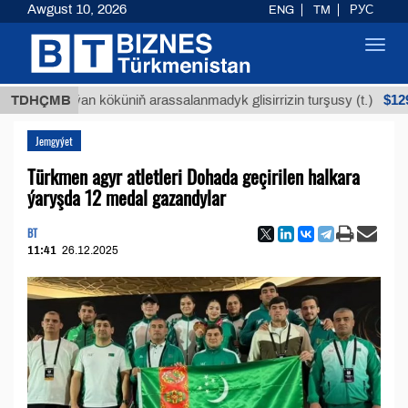
Awgust 10, 2026
ENG
TM
РУС
Toggl
navig
$12935,18
Buýan köküniň arassalanmadyk glisirrizin turşusy (t.)
TDHÇMB
Jemgyýet
Türkmen agyr atletleri Dohada geçirilen halkara
ýaryşda 12 medal gazandylar
BT
11:41
26.12.2025