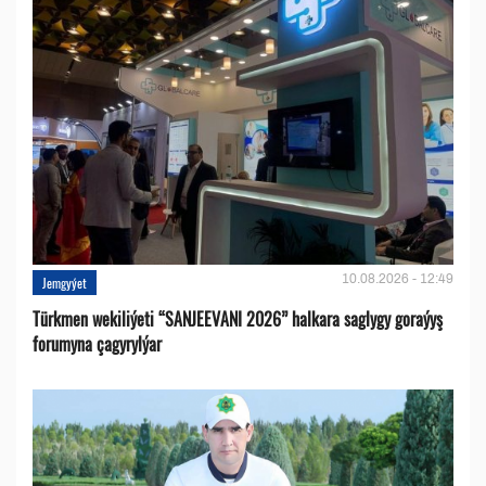
10.08.2026 - 12:49
Jemgyýet
Türkmen wekiliýeti “SANJEEVANI 2026” halkara saglygy goraýyş
forumyna çagyrylýar