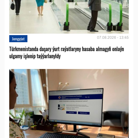
07.08.2026 - 13:45
Jemgyýet
Türkmenistanda daşary ýurt raýatlaryny hasaba almagyň onlaýn
ulgamy işlenip taýýarlanyldy