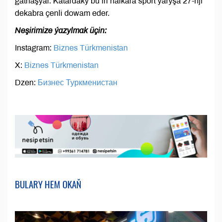
gatnaşýar. Katardaky bu iri halkara sport ýaryşa 27-nji
dekabra çenli dowam eder.
Neşirimize ýazylmak üçin:
Instagram:
Biznes Türkmenistan
X:
Biznes Türkmenistan
Dzen:
Бизнес Туркменистан
BULARY HEM OKAŇ