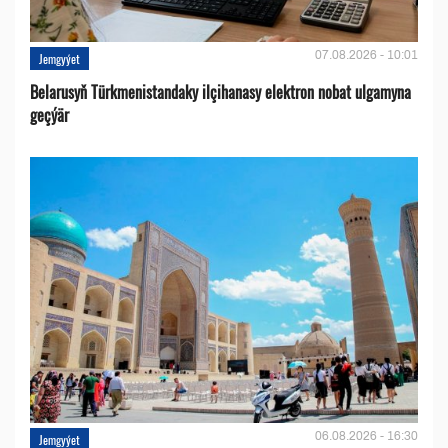
07.08.2026 - 10:01
Jemgyýet
Belarusyň Türkmenistandaky ilçihanasy elektron nobat ulgamyna
geçýär
06.08.2026 - 16:30
Jemgyýet