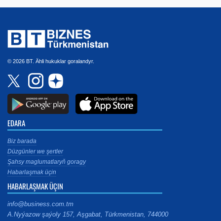
© 2026 BT. Ähli hukuklar goralandyr.
EDARA
Biz barada
Düzgünler we şertler
Şahsy maglumatlaryň goragy
Habarlaşmak üçin
HABARLAŞMAK ÜÇIN
info@business.com.tm
A.Nyýazow şaýoly 157, Aşgabat, Türkmenistan, 744000