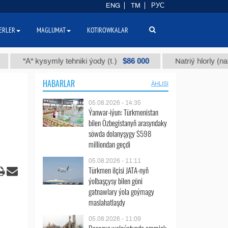
ENG
TM
РУС
ERLER
MAGLUMAT
KOTIROWKALAR
$86 000
А" kysymly tehniki ýody (t.)
Natriý hlorly (nahar duzy
HABARLAR
ÄHLISI
05.08.2026 - 14:35
Ýanwar-iýun: Türkmenistan
bilen Özbegistanyň arasyndaky
söwda dolanyşygy $598
milliondan geçdi
05.08.2026 - 11:11
Türkmen ilçisi JATA-nyň
ýolbaşçysy bilen göni
gatnawlary ýola goýmagy
maslahatlaşdy
05.08.2026 - 11:09