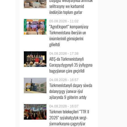
Daşoguz welaýatynda ammiak
selitrasyny we karbamid
öndürýän toplum gurlar
05.08.2026 - 11:02
“AgroEksport” kompaniýasy
Türkmenistana iberýän un
önümleriniň görnüşlerini
giňeltdi
04.08.2026 - 17:38
ABŞ-da Türkmenistanyň
Garaşsyzlygynyň 35 ýyllygyna
bagyşlanan çäre geçirildi
04.08.2026 - 16:57
Türkmenistanyň daşary söwda
dolanyşygy ýanwar-iýul
aýlarynda 9 göterim artdy
04.08.2026 - 16:07
Türkmen telekeçileri “TTR II
2026” syýahatçylyk sergi-
ýarmarkasyna çagyrylýar