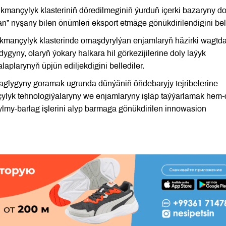
mançylyk klasteriniň döredilmeginiň ýurduň içerki bazaryny do
” nyşany bilen önümleri eksport etmäge gönükdirilendigini bel
ukmançylyk klasterinde ornaşdyrylýan enjamlaryň häzirki wagtd
dygyny, olaryň ýokary halkara hil görkezijilerine doly laýyk
laplarynyň üpjün ediljekdigini bellediler.
saglygyny goramak ugrunda dünýäniň öňdebaryjy tejribelerine
çylyk tehnologiýalaryny we enjamlaryny işläp taýýarlamak hem
lmy-barlag işlerini alyp barmaga gönükdirilen innowasion