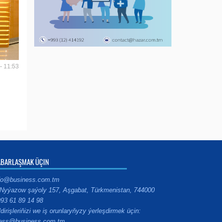
- 11:53
ABARLAŞMAK ÜÇIN
fo@business.com.tm
Nyýazow şaýoly 157, Aşgabat, Türkmenistan, 744000
93 61 89 14 98
ldirişleriňizi we iş orunlaryňyzy ýerleşdirmek üçin:
ess@business.com.tm