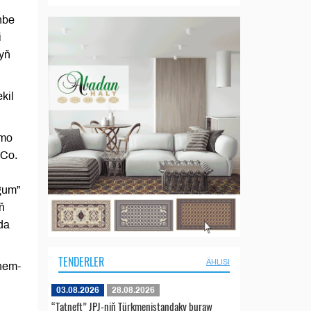
nbe
i
nyň
kil
omo
 Co.
gum”
ň
da
TENDERLER
ÄHLISI
 hem-
03.08.2026
28.08.2026
“Tatneft” JPJ-niň Türkmenistandaky buraw