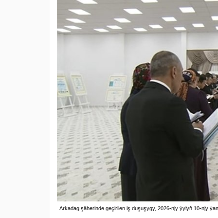
Arkadag şäherinde geçirilen iş duşuşygy, 2026-njy ýylyň 10-njy ýa