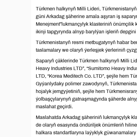
Türkmen halkynyň Milli Lideri, Türkmenista
güni Arkadag şäherine amala aşyran iş sapary
Menejment”lukmançylyk klasteriniň önümçilik k
ikinji tapgyrynda alnyp barylýan işleriň depgin
Türkmenistanyň resmi metbugatynyň habar ber
taslamalary we olaryň ýerleşjek ýerleriniň çyzg
Saparyň çäklerinde Türkmen halkynyň Milli L
Heavy Industries LTD”, “Sumitomo Heavy Indus
LTD, “Korea Meditech Co. LTD”, şeýle hem Tü
Gyýanlydaky polimer zawodynyň, Türkmenistan
hojalyk jemgyýetiniň, şeýle hem Türkmenisra
ýolbaşçylarynyň gatnaşmagynda şäherde alnyp 
maslahat geçirdi.
Maslahatda Arkadag şäheriniň lukmançylyk klas
de olaryň esasynda öndüriljek önümleriň hili
halkara standartlaryna laýyklyk güwanamalary