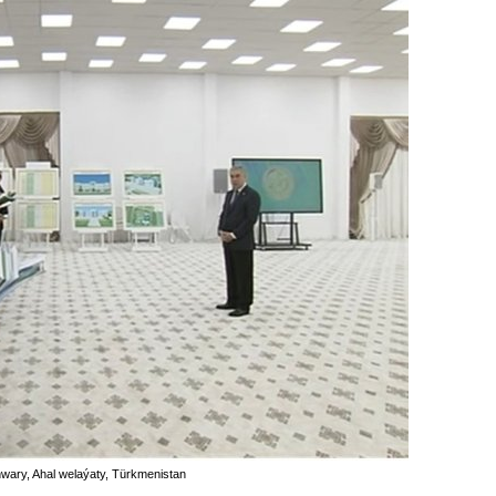
nwary, Ahal welaýaty, Türkmenistan