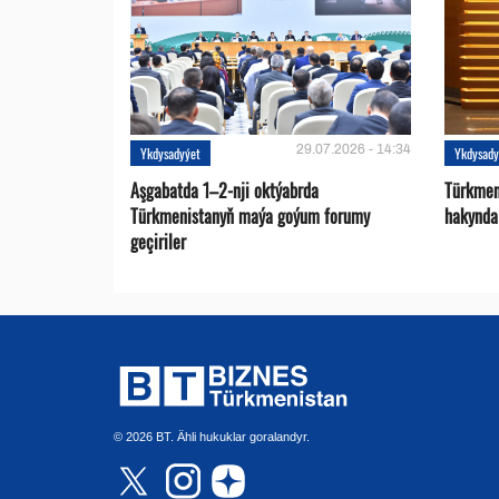
29.07.2026 - 14:34
Ykdysadyýet
Ykdysady
Aşgabatda 1–2-nji oktýabrda
Türkmen
Türkmenistanyň maýa goýum forumy
hakynda
geçiriler
© 2026 BT. Ähli hukuklar goralandyr.