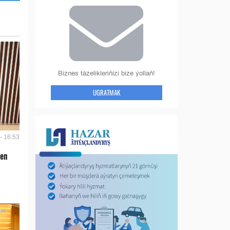
Biznes täzelikleriňizi bize ýollaň!
UGRATMAK
- 16:53
len