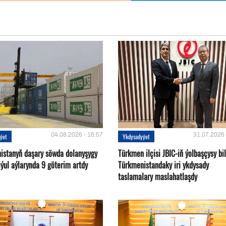
04.08.2026 - 16:57
31.07.2026 
ýet
Ykdysadyýet
istanyň daşary söwda dolanyşygy
Türkmen ilçisi JBIC-iň ýolbaşçysy bi
ýul aýlarynda 9 göterim artdy
Türkmenistandaky iri ykdysady
taslamalary maslahatlaşdy