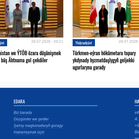
29.07.2026 - 09:21
28.07.2026 
ýet
Ykdysadyýet
istan we ÝTÖB özara düşünişmek
Türkmen-eýran hökümetara topary
 bäş Ähtnama gol çekdiler
ykdysady hyzmatdaşlygyň geljekki
ugurlaryna garady
EDARA
H
in
Biz barada
A.
Düzgünler we şertler
+9
Şahsy maglumatlaryň goragy
Bi
Habarlaşmak üçin
pr