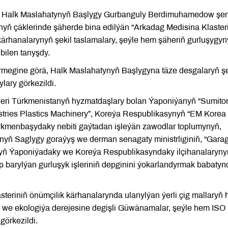
nyň Halk Maslahatynyň Başlygy Gurbanguly Berdimuhamedow şe
nyň çäklerinde şäherde bina edilýän “Arkadag Medisina Klaster
ärhanalarynyň şekil taslamalary, şeýle hem şäheriň gurluşygy
i bilen tanyşdy.
megine görä, Halk Maslahatynyň Başlygyna täze desgalaryň şe
ylary görkezildi.
ideri Türkmenistanyň hyzmatdaşlary bolan Ýaponiýanyň “Sumit
tries Plastics Machinery”, Koreýa Respublikasynyň “EM Korea
rkmenbaşydaky nebiti gaýtadan işleýän zawodlar toplumynyň,
yň Saglygy goraýyş we derman senagaty ministrliginiň, “Gara
nyň Ýaponiýadaky we Koreýa Respublikasyndaky ilçihanalaryny
barylýan gurluşyk işleriniň depginini ýokarlandyrmak babatyn
teriniň önümçilik kärhanalarynda ulanylýan ýerli çig mallaryň
ne we ekologiýa derejesine degişli Güwänamalar, şeýle hem ISO
 görkezildi.