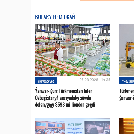
BULARY HEM OKAŇ
05.08.2026 - 14:35
Ykdysadyýet
Ykdysady
Ýanwar-iýun: Türkmenistan bilen
Türkmen
Özbegistanyň arasyndaky söwda
ýanwar-i
dolanyşygy $598 milliondan geçdi