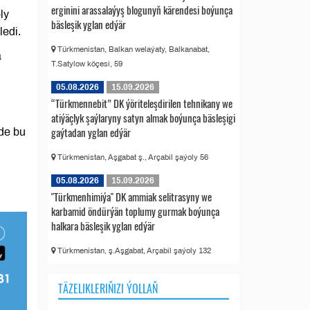
erginini arassalaýyş blogunyň kärendesi boýunça
ly
bäsleşik yglan edýär
ledi.
Türkmenistan, Balkan welaýaty, Balkanabat,
a
T.Satylow köçesi, 59
05.08.2026
15.09.2026
“Türkmennebit” DK ýöriteleşdirilen tehnikany we
atiýäçlyk şaýlaryny satyn almak boýunça bäsleşigi
gaýtadan yglan edýär
-de bu
Türkmenistan, Aşgabat ş., Arçabil şaýoly 56
05.08.2026
15.09.2026
"Türkmenhimiýa" DK ammiak selitrasyny we
karbamid öndürýän toplumy gurmak boýunça
halkara bäsleşik yglan edýär
Türkmenistan, ş.Aşgabat, Arçabil şaýoly 132
TÄZELIKLERIŇIZI ÝOLLAŇ