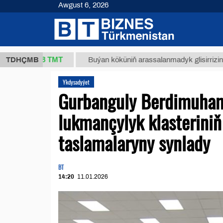
Awgust 6, 2026
37,8 ТМТ
)
TDHÇMB
Buýan köküniň arassalanmadyk glisirrizin turşusy 
Ykdysadyýet
Gurbanguly Berdimuham
lukmançylyk klasterini
taslamalaryny synlady
BT
14:20
11.01.2026