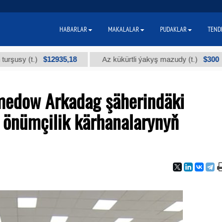
HABARLAR
MAKALALAR
PUDAKLAR
TEND
$12935,18
$300
(t.)
Az kükürtli ýakyş mazudy (t.)
"
edow Arkadag şäherindäki
ň önümçilik kärhanalarynyň