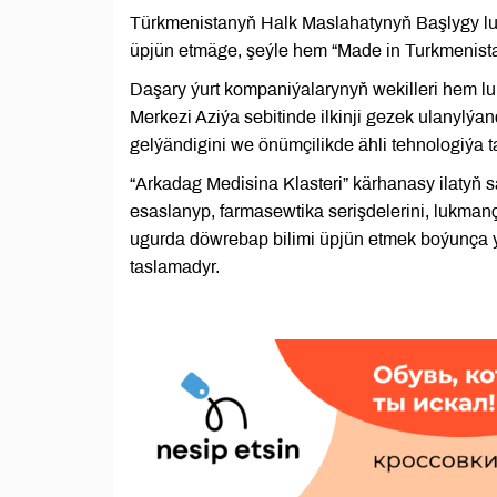
Türkmenistanyň Halk Maslahatynyň Başlygy luk
üpjün etmäge, şeýle hem “Made in Turkmenistan
Daşary ýurt kompaniýalarynyň wekilleri hem l
Merkezi Aziýa sebitinde ilkinji gezek ulanylýan
gelýändigini we önümçilikde ähli tehnologiýa ta
“Arkadag Medisina Klasteri” kärhanasy ilatyň 
esaslanyp, farmasewtika serişdelerini, lukman
ugurda döwrebap bilimi üpjün etmek boýunça y
taslamadyr.