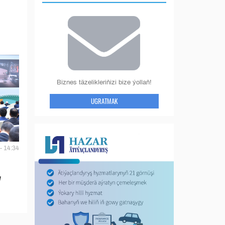
Biznes täzelikleriňizi bize ýollaň!
UGRATMAK
- 14:34
y