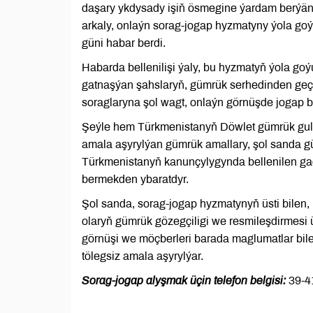
daşary ykdysady işiň ösmegine ýardam berýän ş
arkaly, onlaýn sorag-jogap hyzmatyny ýola g
güni habar berdi.
Habarda bellenilişi ýaly, bu hyzmatyň ýola go
gatnaşýan şahslaryň, gümrük serhedinden geçý
soraglaryna şol wagt, onlaýn görnüşde jogap b
Şeýle hem Türkmenistanyň Döwlet gümrük gull
amala aşyrylýan gümrük amallary, şol sanda gü
Türkmenistanyň kanunçylygynda bellenilen ga
bermekden ybaratdyr.
Şol sanda, sorag-jogap hyzmatynyň üsti bilen, 
olaryň gümrük gözegçiligi we resmileşdirmesi ü
görnüşi we möçberleri barada maglumatlar bil
tölegsiz amala aşyrylýar.
Sorag-jogap alyşmak üçin telefon belgisi:
39-4