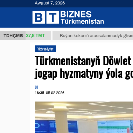
Awgust 7, 2026
37,8 ТМТ
kg.)
TDHÇMB
Buýan köküniň arassalanmadyk glisirrizin turş
Ykdysadyýet
Türkmenistanyň Döwlet 
jogap hyzmatyny ýola g
BT
16:35
05.02.2026