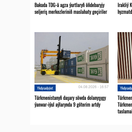
Bakuda TDG-ä agza ýurtlaryň öňdebaryjy
Irakliý 
seljeriş merkezleriniň maslahaty geçiriler
hyzmatd
04.08.2026 - 16:57
Ykdysadyýet
Ykdysady
Türkmenistanyň daşary söwda dolanyşygy
Türkmen 
ýanwar-iýul aýlarynda 9 göterim artdy
Türkmen
taslama