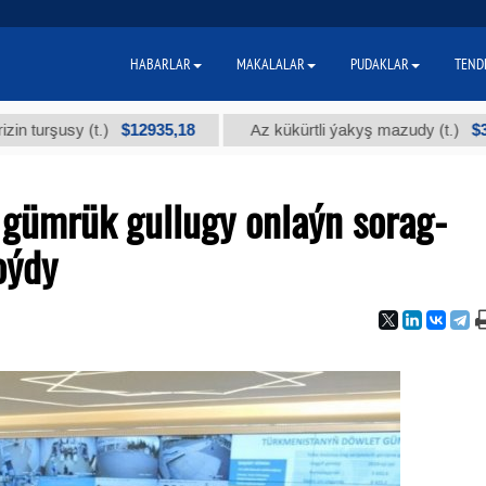
HABARLAR
MAKALALAR
PUDAKLAR
TEND
$12935,18
$300
usy (t.)
Az kükürtli ýakyş mazudy (t.)
gümrük gullugy onlaýn sorag-
oýdy