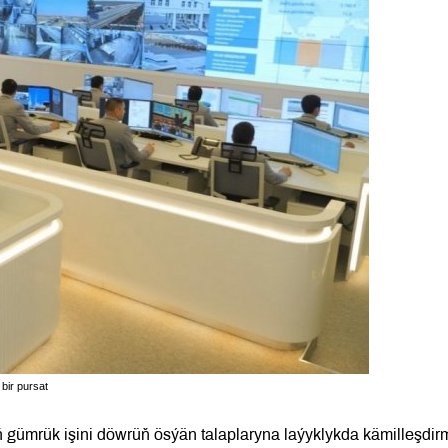
bir pursat
gümrük işini döwrüň ösýän talaplaryna laýyklykda kämilleşdir