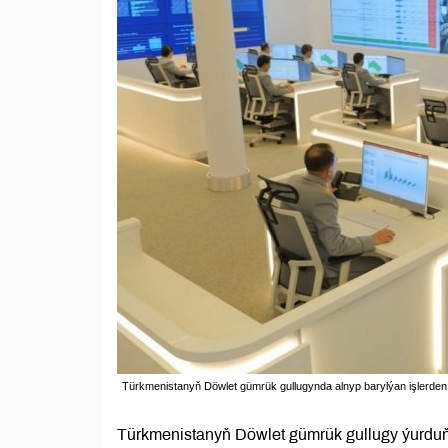
Türkmenistanyň Döwlet gümrük gullugynda alnyp barylýan işlerden 
Türkmenistanyň Döwlet gümrük gullugy ýurduň 