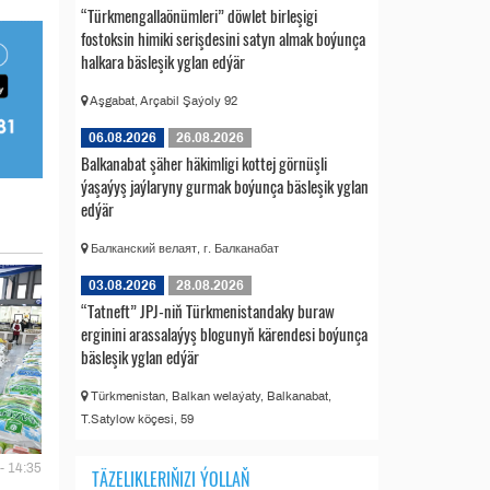
“Türkmengallaönümleri” döwlet birleşigi
fostoksin himiki serişdesini satyn almak boýunça
halkara bäsleşik yglan edýär
Aşgabat, Arçabil Şaýoly 92
06.08.2026
26.08.2026
Balkanabat şäher häkimligi kottej görnüşli
ýaşaýyş jaýlaryny gurmak boýunça bäsleşik yglan
edýär
Балканский велаят, г. Балканабат
03.08.2026
28.08.2026
“Tatneft” JPJ-niň Türkmenistandaky buraw
erginini arassalaýyş blogunyň kärendesi boýunça
bäsleşik yglan edýär
Türkmenistan, Balkan welaýaty, Balkanabat,
T.Satylow köçesi, 59
- 14:35
TÄZELIKLERIŇIZI ÝOLLAŇ