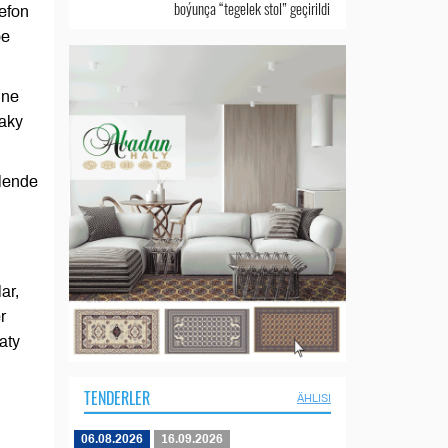
boýunça “tegelek stol” geçirildi
lefon
be
ine
daky
ilende
ar,
r
aty
TENDERLER
ÄHLISI
06.08.2026
16.09.2026