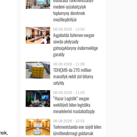
Buharada Türkmenistanyň
medeni-syýahatçylyk
toplumyny döretmek
meýilleşdirilýär
06.08.2026 - 13:50
Aşgabatda türkmen-owgan
söwda-ykdysady
gatnaşyklaryny ösdürmeklige
garaldy
06.08.2026 - 11:06
TDHÇMB-da 270 million
manatlyk nebit ýol bitumy
satyldy
06.08.2026 - 11:03
“Hazar Logistik” owgan
wekiliýeti bilen logistika
meselelerini maslahatlaşdy
06.08.2026 - 10:55
Türkmenistanda ene süýdi bilen
iýmitlendirmegi goldamak
mek,