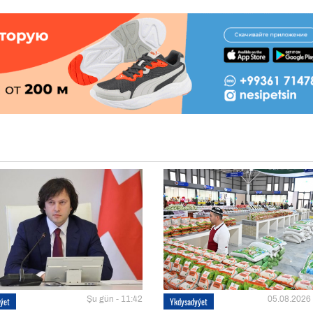
Şu gün - 11:42
05.08.2026 
ýet
Ykdysadyýet