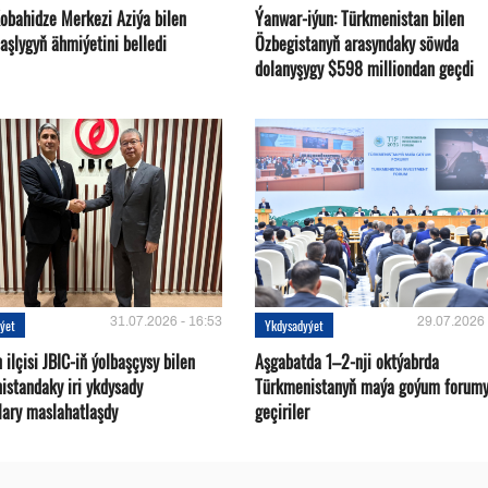
Kobahidze Merkezi Aziýa bilen
Ýanwar-iýun: Türkmenistan bilen
aşlygyň ähmiýetini belledi
Özbegistanyň arasyndaky söwda
dolanyşygy $598 milliondan geçdi
31.07.2026 - 16:53
29.07.2026 
ýet
Ykdysadyýet
ilçisi JBIC-iň ýolbaşçysy bilen
Aşgabatda 1–2-nji oktýabrda
istandaky iri ykdysady
Türkmenistanyň maýa goýum forum
lary maslahatlaşdy
geçiriler