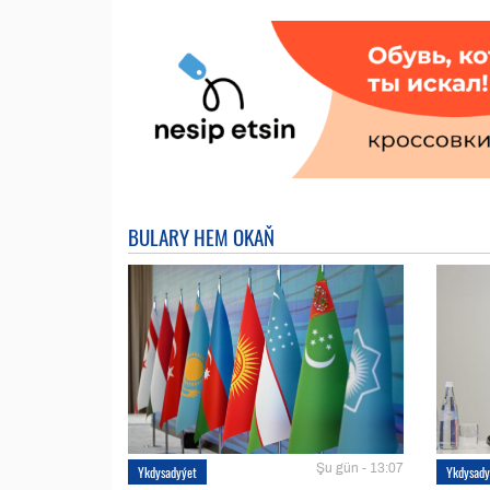
BULARY HEM OKAŇ
Şu gün - 13:07
Ykdysadyýet
Ykdysady