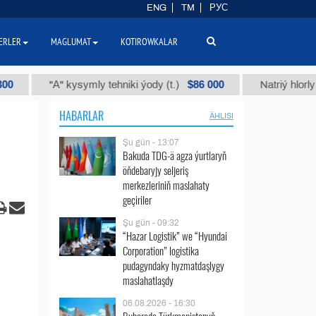
ENG
TM
РУС
ERLER
MAGLUMAT
KOTIROWKALAR
$86 000
"А" kysymly tehniki ýody (t.)
Natriý hlorly (nahar 
HABARLAR
ÄHLISI
Şu gün - 13:07
Bakuda TDG-ä agza ýurtlaryň
öňdebaryjy seljeriş
merkezleriniň maslahaty
geçiriler
Şu gün - 09:32
“Hazar Logistik” we “Hyundai
Corporation” logistika
pudagyndaky hyzmatdaşlygy
maslahatlaşdy
06.08.2026 - 16:30