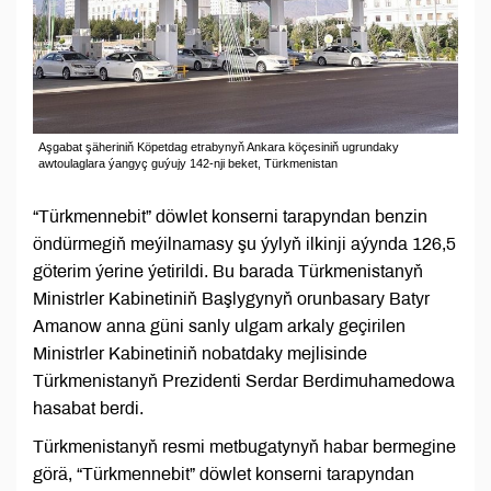
Aşgabat şäheriniň Köpetdag etrabynyň Ankara köçesiniň ugrundaky
awtoulaglara ýangyç guýujy 142-nji beket, Türkmenistan
“Türkmennebit” döwlet konserni tarapyndan benzin
öndürmegiň meýilnamasy şu ýylyň ilkinji aýynda 126,5
göterim ýerine ýetirildi. Bu barada Türkmenistanyň
Ministrler Kabinetiniň Başlygynyň orunbasary Batyr
Amanow anna güni sanly ulgam arkaly geçirilen
Ministrler Kabinetiniň nobatdaky mejlisinde
Türkmenistanyň Prezidenti Serdar Berdimuhamedowa
hasabat berdi.
Türkmenistanyň resmi metbugatynyň habar bermegine
görä, “Türkmennebit” döwlet konserni tarapyndan