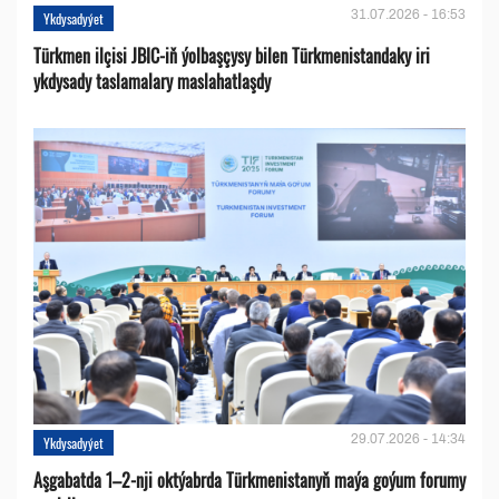
31.07.2026 - 16:53
Ykdysadyýet
Türkmen ilçisi JBIC-iň ýolbaşçysy bilen Türkmenistandaky iri
ykdysady taslamalary maslahatlaşdy
29.07.2026 - 14:34
Ykdysadyýet
Aşgabatda 1–2-nji oktýabrda Türkmenistanyň maýa goýum forumy