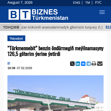
Awgust 7, 2026
ENG
TM
РУС
Toggl
navig
$12935,1
TDHÇMB
Buýan köküniň arassalanmadyk glisirrizin turşusy (t.)
Ykdysadyýet
“Türkmennebit” benzin öndürmegiň meýilnamasyny
126,5 göterim ýerine ýetirdi
BT
10:38
07.02.2026