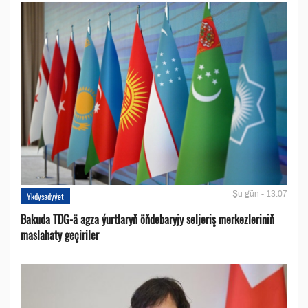
Şu gün - 13:07
Ykdysadyýet
Bakuda TDG-ä agza ýurtlaryň öňdebaryjy seljeriş merkezleriniň
maslahaty geçiriler