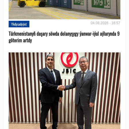
04.08.2026 - 16:57
Ykdysadyýet
Türkmenistanyň daşary söwda dolanyşygy ýanwar-iýul aýlarynda 9
göterim artdy