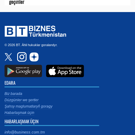
geçiriler
© 2026 BT. Ähli hukuklar goralandyr.
EDARA
Biz barada
Düzgünler we şertler
Şahsy maglumatlaryň goragy
Habarlaşmak üçin
HABARLAŞMAK ÜÇIN
info@business.com.tm