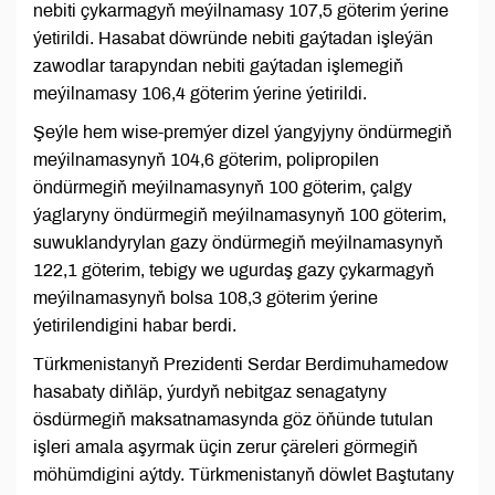
nebiti çykarmagyň meýilnamasy 107,5 göterim ýerine
ýetirildi. Hasabat döwründe nebiti gaýtadan işleýän
zawodlar tarapyndan nebiti gaýtadan işlemegiň
meýilnamasy 106,4 göterim ýerine ýetirildi.
Şeýle hem wise-premýer dizel ýangyjyny öndürmegiň
meýilnamasynyň 104,6 göterim, polipropilen
öndürmegiň meýilnamasynyň 100 göterim, çalgy
ýaglaryny öndürmegiň meýilnamasynyň 100 göterim,
suwuklandyrylan gazy öndürmegiň meýilnamasynyň
122,1 göterim, tebigy we ugurdaş gazy çykarmagyň
meýilnamasynyň bolsa 108,3 göterim ýerine
ýetirilendigini habar berdi.
Türkmenistanyň Prezidenti Serdar Berdimuhamedow
hasabaty diňläp, ýurdyň nebitgaz senagatyny
ösdürmegiň maksatnamasynda göz öňünde tutulan
işleri amala aşyrmak üçin zerur çäreleri görmegiň
möhümdigini aýtdy. Türkmenistanyň döwlet Baştutany