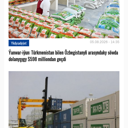
05.08.2026 - 14:35
Ykdysadyýet
Ýanwar-iýun: Türkmenistan bilen Özbegistanyň arasyndaky söwda
dolanyşygy $598 milliondan geçdi