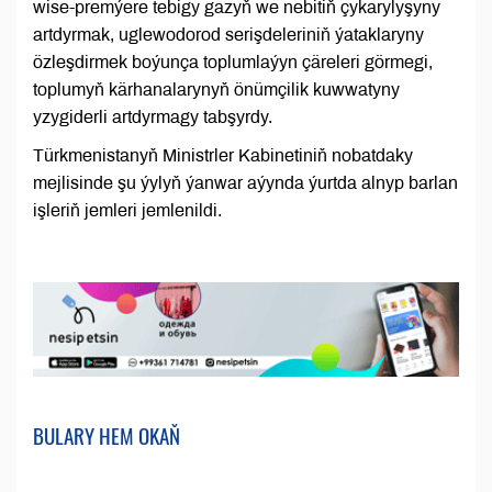
wise-premýere tebigy gazyň we nebitiň çykarylyşyny
artdyrmak, uglewodorod serişdeleriniň ýataklaryny
özleşdirmek boýunça toplumlaýyn çäreleri görmegi,
toplumyň kärhanalarynyň önümçilik kuwwatyny
yzygiderli artdyrmagy tabşyrdy.
Türkmenistanyň Ministrler Kabinetiniň nobatdaky
mejlisinde şu ýylyň ýanwar aýynda ýurtda alnyp barlan
işleriň jemleri jemlenildi.
BULARY HEM OKAŇ