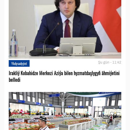
Şu gün - 11:42
Ykdysadyýet
Irakliý Kobahidze Merkezi Aziýa bilen hyzmatdaşlygyň ähmiýetini
belledi