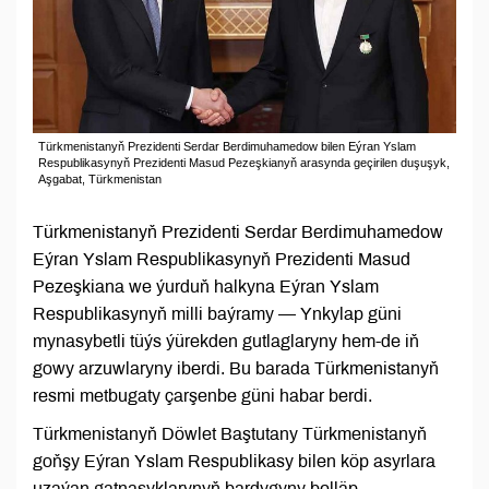
Türkmenistanyň Prezidenti Serdar Berdimuhamedow bilen Eýran Yslam
Respublikasynyň Prezidenti Masud Pezeşkianyň arasynda geçirilen duşuşyk,
Aşgabat, Türkmenistan
Türkmenistanyň Prezidenti Serdar Berdimuhamedow
Eýran Yslam Respublikasynyň Prezidenti Masud
Pezeşkiana we ýurduň halkyna Eýran Yslam
Respublikasynyň milli baýramy — Ynkylap güni
mynasybetli tüýs ýürekden gutlaglaryny hem-de iň
gowy arzuwlaryny iberdi. Bu barada Türkmenistanyň
resmi metbugaty çarşenbe güni habar berdi.
Türkmenistanyň Döwlet Baştutany Türkmenistanyň
goňşy Eýran Yslam Respublikasy bilen köp asyrlara
uzaýan gatnaşyklarynyň bardygyny belläp,