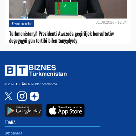
01.08.2026 - 12:04
Resmi habarlar
Türkmenistanyň Prezidenti Awazada geçiriljek konsultatiw
duşuşygyň gün tertibi bilen tanyşdyrdy
© 2026 BT. Ähli hukuklar goralandyr.
EDARA
Biz barada