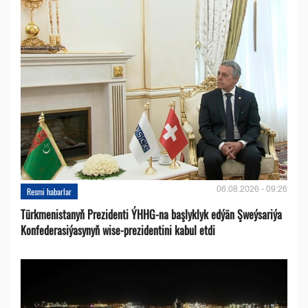
06.08.2026 - 09:26
Resmi habarlar
Türkmenistanyň Prezidenti ÝHHG-na başlyklyk edýän Şweýsariýa
Konfederasiýasynyň wise-prezidentini kabul etdi