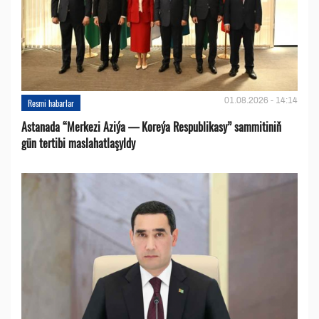
01.08.2026 - 14:14
Resmi habarlar
Astanada “Merkezi Aziýa — Koreýa Respublikasy” sammitiniň
gün tertibi maslahatlaşyldy