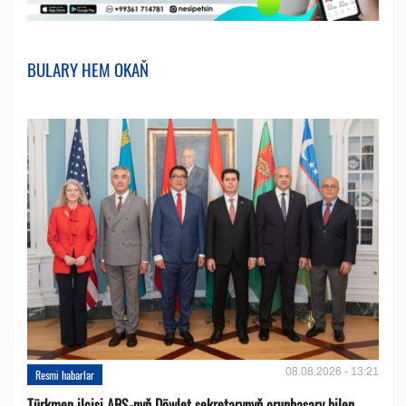
BULARY HEM OKAŇ
08.08.2026 - 13:21
Resmi habarlar
Türkmen ilçisi ABŞ-nyň Döwlet sekretarynyň orunbasary bilen