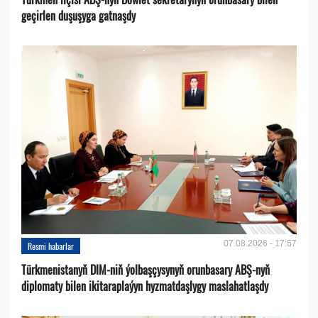
geçirlen duşuşyga gatnaşdy
07.08.2026 - 17:57
Resmi habarlar
Türkmenistanyň DIM-niň ýolbaşçysynyň orunbasary ABŞ-nyň
diplomaty bilen ikitaraplaýyn hyzmatdaşlygy maslahatlaşdy