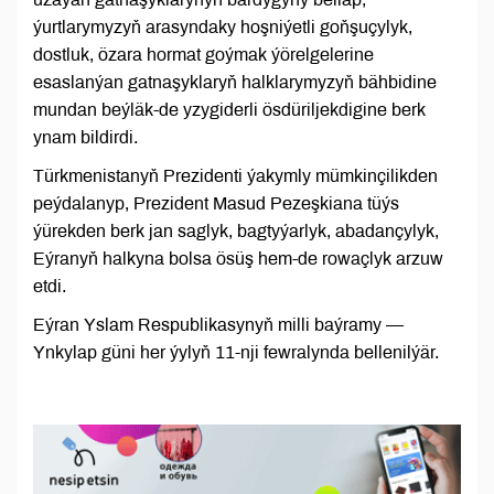
ýurtlarymyzyň arasyndaky hoşniýetli goňşuçylyk,
dostluk, özara hormat goýmak ýörelgelerine
esaslanýan gatnaşyklaryň halklarymyzyň bähbidine
mundan beýläk-de yzygiderli ösdüriljekdigine berk
ynam bildirdi.
Türkmenistanyň Prezidenti ýakymly mümkinçilikden
peýdalanyp, Prezident Masud Pezeşkiana tüýs
ýürekden berk jan saglyk, bagtyýarlyk, abadançylyk,
Eýranyň halkyna bolsa ösüş hem-de rowaçlyk arzuw
etdi.
Eýran Yslam Respublikasynyň milli baýramy —
Ynkylap güni her ýylyň 11-nji fewralynda bellenilýär.