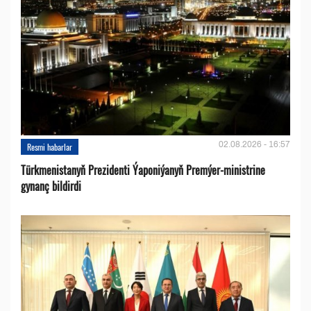
02.08.2026 - 16:57
Resmi habarlar
Türkmenistanyň Prezidenti Ýaponiýanyň Premýer-ministrine
gynanç bildirdi