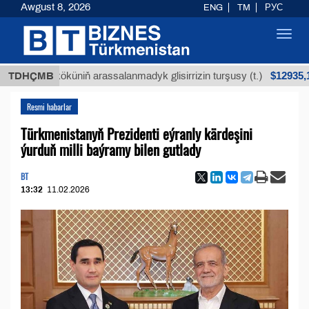
Awgust 8, 2026
ENG
TM
РУС
Toggl
navig
$12935,18
ýan köküniň arassalanmadyk glisirrizin turşusy (t.)
TDHÇMB
Resmi habarlar
Türkmenistanyň Prezidenti eýranly kärdeşini
ýurduň milli baýramy bilen gutlady
BT
13:32
11.02.2026