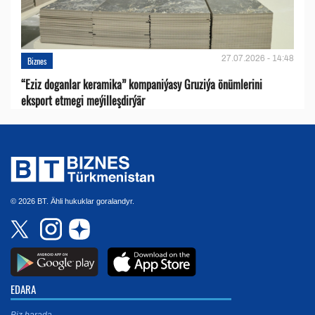
27.07.2026 - 14:48
Biznes
“Eziz doganlar keramika” kompaniýasy Gruziýa önümlerini
eksport etmegi meýilleşdirýär
© 2026 BT. Ähli hukuklar goralandyr.
EDARA
Biz barada