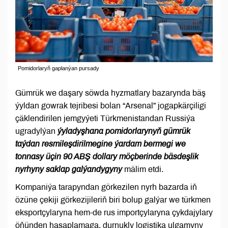
Pomidorlaryň gaplanýan pursady
Gümrük we daşary söwda hyzmatlary bazarynda bäş
ýyldan gowrak tejribesi bolan “Arsenal” jogapkärçiligi
çäklendirilen jemgyýeti Türkmenistandan Russiýa
ugradylýan
ýyladyşhana pomidorlarynyň gümrük
taýdan resmileşdirilmegine ýardam bermegi we
tonnasy üçin 90 ABŞ dollary möçberinde bäsdeşlik
nyrhyny saklap galýandygyny
mälim etdi.
Kompaniýa tarapyndan görkezilen nyrh bazarda iň
özüne çekiji görkezijileriň biri bolup galýar we türkmen
eksportçylaryna hem-de rus importçylaryna çykdajylary
öňünden hasaplamaga, durnukly logistika ulgamyny