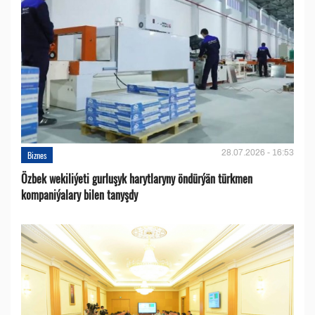
28.07.2026 - 16:53
Biznes
Özbek wekiliýeti gurluşyk harytlaryny öndürýän türkmen
kompaniýalary bilen tanyşdy