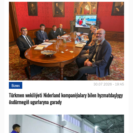
30.07.2026 - 19:45
Biznes
Türkmen wekiliýeti Niderland kompaniýalary bilen hyzmatdaşlygy
ösdürmegiň ugurlaryna garady