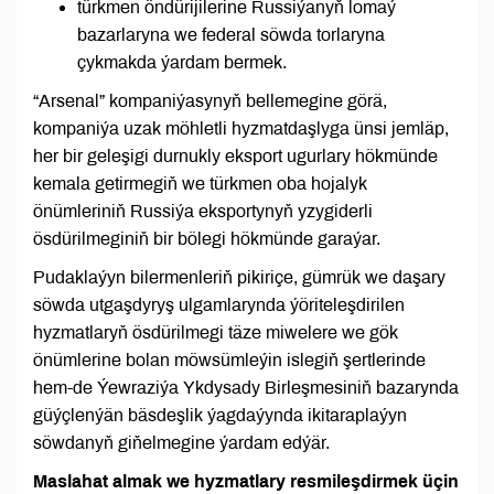
türkmen öndürijilerine Russiýanyň lomaý
bazarlaryna we federal söwda torlaryna
çykmakda ýardam bermek.
“Arsenal” kompaniýasynyň bellemegine görä,
kompaniýa uzak möhletli hyzmatdaşlyga ünsi jemläp,
her bir geleşigi durnukly eksport ugurlary hökmünde
kemala getirmegiň we türkmen oba hojalyk
önümleriniň Russiýa eksportynyň yzygiderli
ösdürilmeginiň bir bölegi hökmünde garaýar.
Pudaklaýyn bilermenleriň pikiriçe, gümrük we daşary
söwda utgaşdyryş ulgamlarynda ýöriteleşdirilen
hyzmatlaryň ösdürilmegi täze miwelere we gök
önümlerine bolan möwsümleýin islegiň şertlerinde
hem-de Ýewraziýa Ykdysady Birleşmesiniň bazarynda
güýçlenýän bäsdeşlik ýagdaýynda ikitaraplaýyn
söwdanyň giňelmegine ýardam edýär.
Maslahat almak we hyzmatlary resmileşdirmek üçin