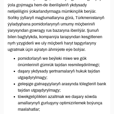
ýola goýmaga hem-de iberilişleriň ykdysady
netijeliligini ýokarlandyrmaga mümkinçilik berýär.
Soňky ýyllaryň maglumatlaryna görä, Türkmenistanyň
ýyladyşhana pomidorlarynyň umumy möçberiniň
ýarysyndan gowragy rus bazaryna iberilýär. Şunuň
bilen baglylykda, kompaniýa tarapyndan kesgitlenen
nyrh yzygiderli we uly möçberli haryt tapgyrlaryny
ugratmak üçin aýratyn ähmiýete eýe bolýar.
pomidorlaryň we beýleki miwe we gök
önümleriniň gümrük taýdan resmileşdirilmegi;
daşary ykdysady şertnamalaryň hukuk taýdan
utgaşdyrylmagy;
geleşige gatnaşyjylaryň arasynda tölegleriň bank
taýdan utgaşdyrylmagy;
töwekgelçilikleri azaltmak we daşary söwda
amallarynyň gurluşyny optimizirlemek boýunça
maslahatlar;