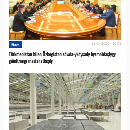
28.07.2026 - 10:03
Biznes
Türkmenistan bilen Özbegistan söwda-ykdysady hyzmatdaşlygy
giňeltmegi maslahatlaşdy